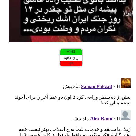
+
143
رای دهید
-
93