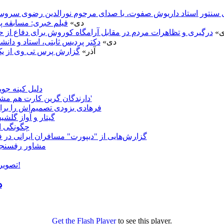
نتور استاد داريوش صفوت، با صدای مرحوم نورالدین رضوی سروستانی (1970 میلادی دانشگاه یوتا، 
4 دی»
فیلم خبری: مسابقه پ
دی»
درگیری و تظاهرات مردم در مقابل آرامگاه کوروش برای دفاع از حفظ
2 دی»
دکتر پردیس ثابتی، استاد و دان
26 آذر»
گزارش پرس تی وی از یک با
دلیل کینه ج
'دارندگان گرین کارت هم مشمول ممنوعیت سفر به آمریکا می‌شوند'
فرهادی بزودی تصمیم‌اش را برا
گیتار و آواز گلش
چگونگی ان
گزارش‌هایی از "دیپورت" مسافران ایرانی در ف
مشاور رفسنجا
تصویری: سرمای 35 درجه زیر صفر در مسکو!
د
Get the Flash Player
to see this player.