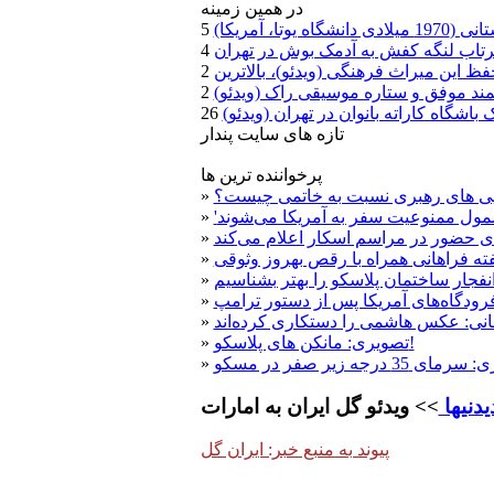
در همين زمينه
آمریکا)
رتاب لنگه کفش به آدمک بوش در تهران
 این میراث فرهنگی (ویدئو)، بالاترین
شمند موفق و ستاره موسیقی راک (ویدئو)
شگاه کاراته بانوان در تهران (ویدئو)
تازه های سايت پندار
پرخواننده ترین ها
ویی های رهبری نسبت به خاتمی چیست؟
»
»
ی حضور در مراسم اسکار اعلام می‌کند
»
یفته فراهانی همراه با رقص بهروز وثوقی
»
فجار ساختمان پلاسکو را بهتر بشناسیم
»
رودگاه‌های آمریکا پس از دستور ترامپ
»
نی: عکس هاشمی را دستکاری کرده‌اند
»
تصویری: مانکن های پلاسکو!
»
»
یدنیها
>> ویدئو گل ايران به امارات
پیوند به منبع خبر: ایران گل