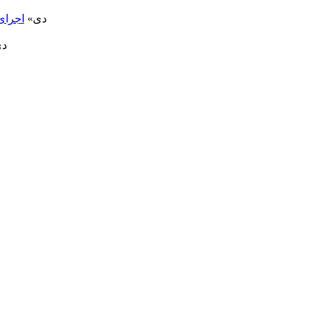
5 دی»
اجرای س
2 