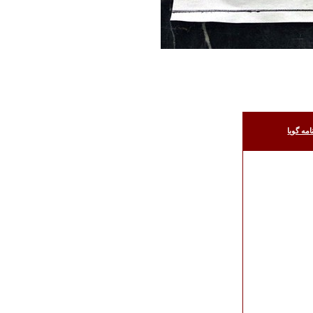
امه گويا