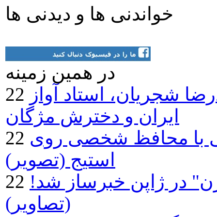
خواندنی ها و دیدنی ها
در همين زمينه
ضا شجریان، استاد آواز
ایران و دخترش مژگان
نی با محافظ شخصی روی
استیج (تصویر)
ن" در ژاپن خبرساز شد!
(تصاویر)