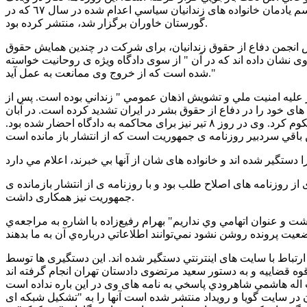
خود به نام پنجره ی التهاب نيز نوشته هايش را منتشر مي کند. آرش سيگارچي يک روز پيش از احضار در پنجره ی التهاب مطلبي در باره مراسم يادمان خانواده های زندانيان سياسي اعدام شده در سال ٦٧ که در
گورستان خاوران برگزار شد، منتشر کرده بود.
انجمن دفاع از حقوق زندانيان، برای شرکت در چندين همايش حقوق
ات خروج، ماموران امنيتي نامه ای به وی نشان داده اند که در آن " از سوی دادگاه ويژه ی روحانيت خواسته
شده است که از خروج وی ممانعت به عمل آيد."
نشاط و فتح است که از خرداد ١٣٧٩ تا بهمن ١٣٨١ به اتهاماتي نظير " اقدام بر عليه امنيت ملي و تشويش اذهان عمومي " زنداني بوده است. پس از
ت های خود را در دفاع از حقوق بشر در ايران تشديد کرده است. در آبان
ماه سال گذشته شعبه ششم دادگاه انقلاب اسلامي تهران عمادالدين باقي را به يکسال حبس با تعليق محکوميت به مدت پنج سال محکوم کرد. وی در روز ٨ تير نيز برای محاکمه به دادگاه احضار شده بود.
وزنامه های اصلاح طلب بود و با روزنامه ی از انتشار بازمانده ی
جمهوريت نيز همکاری داشت.
شت و عنوان اتهامي وي نداريم" بهرام رفيع‌زاده با اشاره به مراجعه‌ي
زنامه های اصلاح طلب و شهرام رفيع‌زاده دبير سرويس فرهنگي روزنامه اعتماد در ١٨ شهريور و در ارتباط با سايت های اينترنتي دستگير شده اند. اين دستگيری ها توسط
شان در سايت گويا و رويداد منتشر شده است آنها را به "تشکيل شبکه ای