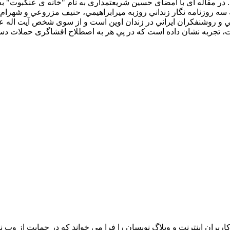
در مقاله ای با امضای حسين شريعتمداری به نام "خانه ی عنکبوت" ب
سه روزنامه نگار زنداني روزبه ميرابراهيمي، حنيف مزروعي و شهرام ر
ت، تجربه نشان داده است که در پي هر به اصطلاح افشاگری حملات دس
بران اينترنت و وبلاگ نويسان را فرا مي خواند که در حمايت از وب نگ