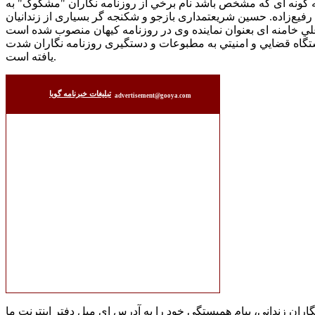
ه گونه ای که مشخص باشد نام برخي از روزنامه نگاران "مشکوک" به
فيع‌زاده. حسين شريعتمداری بازجو و شکنجه گر بسياری از زندانيان
تگاه قضايي و امنيتي به مطبوعات و دستگيری روزنامه نگاران شدت
يافته است.
تبليغات خبرنامه گويا
advertisement@gooya.com
اران زنداني، پيام همبستگي خود را به آدرس ای ميل دفتر اينترنت ما