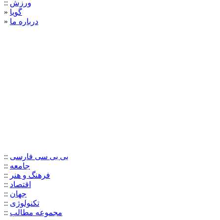
ورزش
::
گويا
»
درباره ما
»
بی بی سی فارسی
::
جامعه
::
فرهنگ و هنر
::
اقتصاد
::
جهان
::
تکنولوژی
::
مجموعه مطالب
::