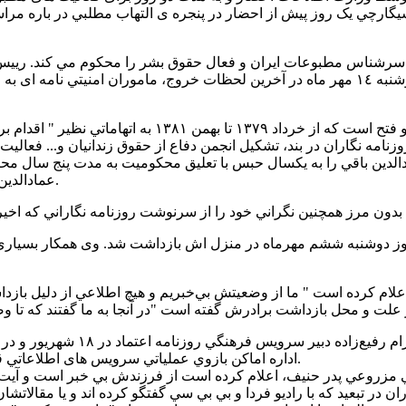
سرشناس مطبوعات ايران و فعال حقوق بشر را محکوم مي کند. رييس 
بشری عازم امريکا و اروپا بود. آقای باقي اعلام کرده است که دوشنبه ١٤ مهر ماه در آخرين لحظ
عمادالدين باقي روزنامه نگار روزنامه های توقيف شده ی 
 روزنامه نگاران در بند، تشکيل انجمن دفاع از حقوق زندانيان و... فعالي
عمادالدين باقي سردبير روزنامه ی جمهوريت است که از انتشار باز مانده است.
 دوشنبه ششم مهرماه در منزل اش بازداشت شد. وی همکار بسياری از ر
ه اعلام کرده است " ما از وضعيتش بي‌خبريم و هيچ اطلاعي از دليل بازدا
حنيف مزروعي همکار بسياری از رو
اداره اماکن بازوي عملياتي سرويس های اطلاعاتي قوه قضاييه و به دستور سعيد مرتضوی دادستان تهران انجام گرفته اند.
ان در تبعيد که با راديو فردا و بي بي سي گفتگو کرده اند و يا مقالات