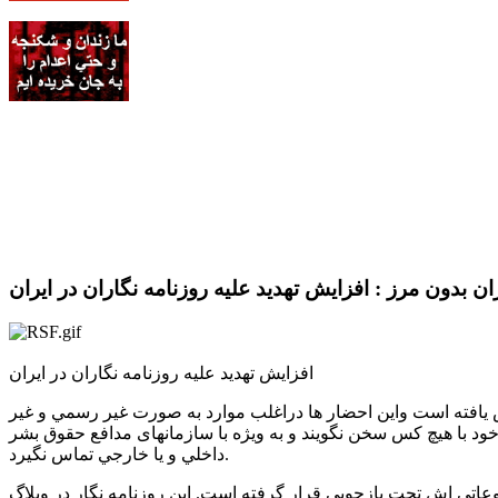
ن بدون مرز : افزايش تهديد عليه روزنامه نگاران در ايران
افزايش تهديد عليه روزنامه نگاران در ايران
 يافته است واين احضار ها دراغلب موارد به صورت غير رسمي و غير
 خود با هيچ کس سخن نگويند و به ويژه با سازمانهای مدافع حقوق بشر
داخلي و يا خارجي تماس نگيرد.
بوعاتي اش تحت بازجويي قرار گرفته است. اين روزنامه نگار در وبلاگ