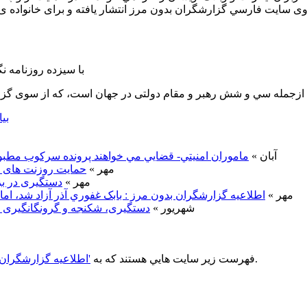
با سيزده روزنامه نگ
 ازجمله سي و شش رهبر و مقام دولتی در جهان است، که از سوی گزا
بيا
9 آبان »
ماموران امنيتي- قضايي مي خواهند پرونده سرکوب مطبوعا
29 مهر »
حمايت روزنت های مع
24 مهر »
دستگيری در بز
3 مهر »
اطلاعيه گزارشگران بدون مرز : بابک غفوري آذر آزاد شد، اما 
25 شهريور »
دستگيری، شکنجه و گرونگانگيری روز
لينک داده اند.
فهرست زير سايت هايي هستند که به
'اطلاعيه گزارشگران ب