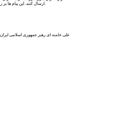
ارسال کنند. اين پيام ها بر روی سايت فارسي گزارشگران بدون مرز انتشار يافته و برای خانواده ی بازداشت شدگان نيز ارسال مي شوند.
علی خامنه ای رهبر جمهوری اسلامی ايران