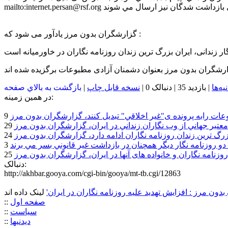
mailto:
internet.persan@rsf.org
گزارشگران بدون مرز يادآور می شود که :
ار زندانی، ايران بزرگ ترين زندان روزنامه نگاران در خاورميانه است
رشگران بدون مرز بعنوان دشمنان آزادی مطبوعات برگزيده شده اند
نيه‌ها
| بازديد 35 | دنبالک 0
|
نسخه قابل چاپ
|
بازگشت به بالاي صفحه
در همين زمينه:
ت رابه پرونده ی"غير اخلاقي" تبديل کنند، گزارشگران بدون مرز
تبر جهاني از وب نگاران زنداني در ايران، گزارشگران بدون مرز
رگ ترين زندان روزنامه نگاران ادامه دارد، گزارشگران بدون مرز
دو روزنامه نگار ديگر همچنان در بازداشت غير قانوني بسر مي برند
نامه نگاران و خانواده های آنها در ايران، گزارشگران بدون مرز
دنبالک:
http://akhbar.gooya.com/cgi-bin/gooya/mt-tb.cgi/12863
دون مرز : افزايش تهديد عليه روزنامه نگاران در ايران'
صفحه اول
::
سياست
::
ديدنيها
::