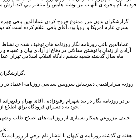
گزارشگران بدون مرز ممنوع خروج کردن عمادالدين باقي چهره 
آزادی از زندان با نوشتن مقالاتي در دفاع از آزادی بيان و عقيده و
گزارشگران بدون مرز همچنين نگراني خود را از سرنوشت روزنامه نگاراني که اخيرا دستگير شده اند و خانواده های شان از آنها بي خبرند، اعلام مي دارد.
روزبه ميرابراهيمي دبيرسابق سرويس سياسي روزنامه اعتماد در روز
برادر روزنامه نگار در بند شهرام رفيع‌زاده ، آقای بهرام رفيع‌زاد
خود به دادسراي فرودگاه براي اطلاع از علت و محل بازداشت برادرش گفته است "در آنجا به ما گفتند كه تا وضعيت پرونده روشن نشود نمي‌توانند اطلاعاتي درباره‌ي آن به ما بدهند."
علي مزروعي پدر حنيف، اعلام کرده است از فرزندش بي خبر است و آيت اله هاشمي شاهرودي پاسخي به نامه های وی در اين باره نداده است.
هفته ی گذشته روزنامه ی کيهان با انتشار نام برخي از روزنامه نگار