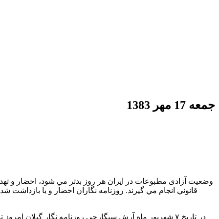
جمعه 17 مهر 1383
وضعيت آزادی مطبوعات در ايران هر روز بدتر مي شود، احضار و تهدي
قانوني انجام مي گيرند. روزنامه نگاران احضار و يا بازداشت شد
در تاريخ ۷ شهريور ماه آرش سيگارچي روزنامه نگار گيلان 