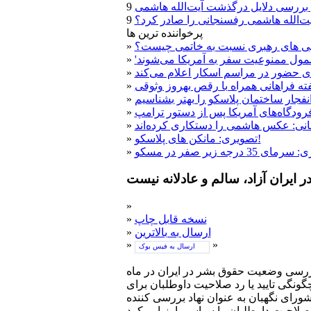
 بررسی دلایل درگذشت آیت‌الله هاشمی
ت‌الله هاشمی رفسنجانی را صادر کرد؟
پرخواننده ترین ها
ویی های رهبری نسبت به خاتمی چیست؟
»
»
ی حضور در مراسم اسکار اعلام می‌کند
»
یفته فراهانی همراه با رقص بهروز وثوقی
»
فجار ساختمان پلاسکو را بهتر بشناسیم
»
رودگاه‌های آمریکا پس از دستور ترامپ
»
نی: عکس هاشمی را دستکاری کرده‌اند
»
تصویری: مانکن های پلاسکو!
»
»
»
نسخه قابل چاپ
»
ارسال به بالاترین
»
»
»
ارسال به فیس بوک
امه گزارش های ماهانه خود، به بررسی وضعيت حقوق بشر در ايران در ماه
شت ۱۳۹۲ به موضوع انتخابات در ايران و چگونگی تاييد يا رد صلاحيت داوطلبان برای
رای نگهبان به عنوان نهاد بررسی کننده
 ارزيابی کرد.