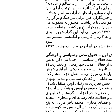
تخابات در ايران، "آزاد، سالم و عادلانه"
ی رای کشاند تا به اين ترتيب آرای آنان
 موازين انتخابات آزاد، سالم و عادلانه
خبرنگاران غير ايرانی نيز هنگام برگزاری
 در مواقعی با بازداشت، مجبور به سکوت می
همچنين علاوه بر مطالبی که در بالا بيان شد، خلاصه ای از وضعيت نقض حقوق بشر در ايران در ارديبهشت ماه ۱۳۹۲ در پی می آيد. اين گزارش بر مبنای
اطلاعاتی است که در سايت ها و رسانه های مختلف درج شده و صحت آن به احراز رسيده است و در سه بخش و به ۲ زبان فارسی و انگليسی منتشر می
شود.
 بشر در ايران در ماه ارديبهشت ۱۳۹۲
 اول – حقوق مدنی و سياسی و فرهنگی
ت فعالان سياسی – اجتماعی دگر انديش
۱) در اين ماه ۱۲ نفر بازداشت شدند. بازداشت شدگان عبارتند از: باقر اسدی- ديپلمات ارشد-، مصطفی بنی‌شريف از فعالان مدنی چهارمحال و بختياری،
استان فارس- حميد حديثی، ابراهيم خوش
ماعيل علی ميرزائی- مسئول حزب مشارکت
۳) محسن قشقايی زاده به دو سال حکم تعزيری، محمد رضا احمدی به سه سال حکم تعزيری، کسری نوری از فعالان حقوق دراويش و همکار سايت
ميت از عضويت در احزاب ، گروها و فعاليتهای
۵ سال محروميت از عضويت در احزاب و فعاليت‌های رسانه ای و مجازی، محمد
ی رسانه ای و فضای مجازی، محمد باقر مرادی به پنج
۴) ۱۸ تن از دراويش گنابادی به اسامی غلامعلی بيرامی، اميدعلی اکبری، بهيار رجبی، مهرداد کشاورز، عليجان دهقان، موسی دهقان، کاظم دهقان،