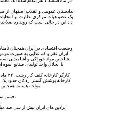
۲) دادستان عمومی و انقلاب اصفهان از صدور حکم اعدام برای يک نفر در خمينی شهر خبر داد. اين مقام قضايی اتهام اين فرد را تجاوز به عنف اعلام کرد.
داد اين در حالی است که روند رد صلاح
شاخص مواد خوراکی و آشاميدنی نسبت به ماه مشابه سال قبل ۵۹٫۶ درصد افزايش نشان می دهد و نرخ تورم دوازده ماهه اين گروه ۴۷٫۱ درصد است.
مواجه هستند. همچنين کارگران مجتمع دامداری مهاباد، ۱۶ ماه و کارگران ۶۰ واحد توليدی استان قزوين از ۲ تا ۲۴ ماه حقوق نگرفته اند.
۵) حسن سعيدی، وحيد فريدونی و ناصر محرم‌زاده که در شرکت واحد تهران مشغول به کار بودند از کار اخراج شده‌ بودند.
۶) با دخالت نيروی يگان ويژه پليس، اعتصاب کارگران کارخانه ذوب مس خاتون آباد در استان کرمان بر هم خورد.