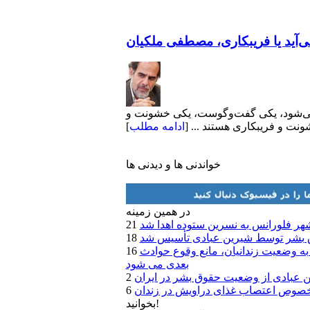
‌آید یا فریبکاری، مصطفی ملکیان
فع می‌شود، یکی گفت‌وگوست، یکی خشونت و
نت و فریبکاری هستند ... [
ادامه مطلب
]
خواندنی ها و دیدنی ها
در همين زمينه
هر فلورانس به نسرين ستوده اهدا شد
 بشر توسط شيرين عبادی تأسيس شد
ی به سلول انفرادی: توجه به وضعيت زندانيان، مانع وقوع حوادث
بعدی می شود
 خصوص اعتصاب غذای دراويش در زندان
بخوانید!