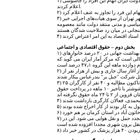
۱) در ماه اسفند ۲ نفراعدام شده اند: محمد حيدری و کوروش احمدی در تهران اعدام شدند. رسانه های وابسته به دولت ايران اتهام اين افراد را جاسوسی
اعلام کردند.
۳) يک عضو هيات مرکزی نظارت بر انتخابات شورای شهر و روستا از رد صلاحيت ۲۰۳ کانديدای شورای شهر در شهر تهران از سوی هيات‌های اجرايی خبر
ياسی و مدنی منتقد دولت مانند معصومه
بخش دوم – حقوق اقتصادی و اجتماعی
۱) وضعيت اقتصادی در ايران همچنان نامناسب گزارش می شود. براساس بررسی‌های انجام شده توسط سازمان بهداشت جهانی در ۲۰‌ درصد خانوارهای
تغذيه هستند. اين در حالی است که مرکز آمار ايران می گويد که
۲) با انحلال واحد توليدی صنايع اسوه ايران، ۵۳ کارگر رسمی اين واحد توليدی، ۸۰ کارگر کارخانه زرين قشم از آغاز سال جاری و بيش از هزار نفر از
۳) ۲۵ کارگر کارخانه کنف کار رشت، ۲۲ ماه حقوق معوقه، حدود ۳۰ کارگر کارخانه نساجی درخشان از سال ۱۳۸۳ تاکنون مطالبه و ۴۰ نفر از کارگران
کارخانه پوشش گستر اردکان حدود يک سال حقوق و مزايای معوقه طلب دارند. همچنين کارگران فضای سبز شوشتر با تأخير ۱۰ ماهه در پرداخت حقوق
۷) ايرلاين های ايران بيش از سی صد ميليارد تومان بدهی به فرودگاه ها دارند که اين امر باعث افزايش قيمت مجدد حمل و نقل هوايی می شود. اين در