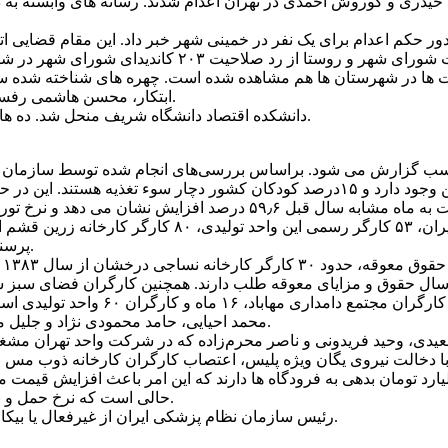
يت ها در شهرستان ها هم مشاهده شده است. چهره های شناخته شده س
ابتکار، محسن هاشمی رفسنجانی در ميان رد صلاحيت شدگان هستند.
۴) دانشکده اقتصاد دانشگاه شريف منحل شد. ده ها استاد اقتصاد به اين امر اعتراض کردند.
ايران فقر و کم غذايی به صورت مزمن وجود دارد و ۱۵‌درصد کودکان کشور دچار سوء 
پرسنل شرکت "جبل بر" بندرعباس بيکار شدند.
۴) محمد احيايی، حامد محمودی نژاد و جليل محمدی، فعالان کارگری بازداشت شدند.
حالی است که نرخ حمل و نقل برون شهری مجددا افزوده شده است.
۸) رئيس سازمان نظام پزشکی ايران از غيرفعال‌ يا بيکاربودن ۴۰ هزار پزشک در کشور خبر داد.