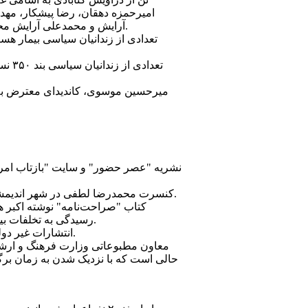
اميرحمزه دهقان، رضا پيشکار، مهد
آرايش و محمدعلی آرايش محاکمه شدند. همچنين آرش هنرور شجاعی، روحانی وبلاگ نويس که در زندان بسر می برد، بارديگر تفهيم اتهام شد.
۴) کنسرت محمدرضا لطفی در شهر انديمشک لغو شد. همچنين ماموران امنيتی مانع از برگزاری جلسه شرح مثنوی معنوی در حسينيه ارشاد تهران شدند.
رسيدگی به تخلفات بيست‌وششمين نمايشگاه بين‌المللی کتاب تهران از جمع‌آوری ۳۰۰ عنوان کتاب از بخش بين‌الملل نمايشگاه خبر داد.
۶) انتشارات غير دولتی "کوير" برای سومين سال متوالی توسط وزارت ارشاد از شرکت در نمايشگاه بين المللی کتاب محروم شد.
حالی است که با نزديک شدن به زمان برگ