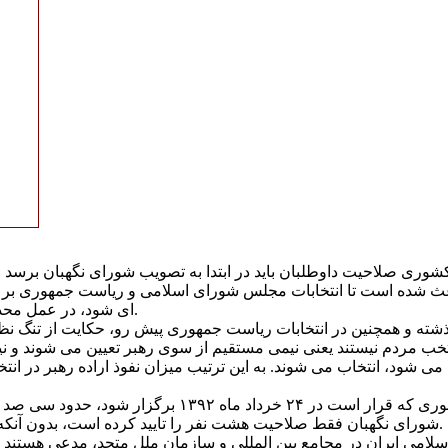
شوری صلاحيت داوطلبان بايد در ابتدا به تصويب شورای نگهبان برسد و
ه باعث شده است تا انتخابات مجلس شورای اسلامی و رياست جمهوری ب
ای شود، در عمل محدوديتی برای حق حاکميت شهروندان است.
شته و همچنين در انتخابات رياست جمهوری پيش رو، حکايت از تنگ نظ
 مردم نيستند يعنی نيمی مستقيم از سوی رهبر تعيين می شوند و نيم د
ود، انتخاب می شوند. به اين ترتيب ميزان نفوذ اراده رهبر در انت
به عنوان مثال در انتخابات رياست جمهوری که قرار است در ۴
شورای نگهبان فقط صلاحيت هشت نفر را تاييد کرده است، بدون آنکه علت رد صلاحيت اين افراد مشخص شود.
لامی ايران در مجامع بين المللی و سازمان ملل متحد، مدعی هستند 