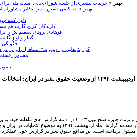
9 بهمن »
جزییات بیشتری از جلسه شورای‌عالی امنیت ملی برای
9 بهمن »
چه کسی دستور پلمپ دفاتر مشاوران آی
دلیل کینه ج
'دارندگان گرین کارت هم مشمول ممنوعیت سفر به آمریکا می‌شوند'
فرهادی بزودی تصمیم‌اش را برا
گیتار و آواز گلش
چگونگی ان
گزارش‌هایی از "دیپورت" مسافران ایرانی در ف
مشاور رفسنجا
تصویری: سرمای 35 درجه زیر صفر در مسکو!
 ايران آزاد، سالم و عادلانه نيست
شيرين عبادی، مدافع حقوق بشر و برنده جايزه صلح نوبل ۲۰۰۳ در اد
ارديبهشت ۱۳۹۲ پرداخت. خانم عبادی در مقدمه گزارش ماه ارديبه
مسئول پرداخته است. اين مدافع حقوق بشر در گزارش خود، عملکرد شو
صلاحيت داوطلبان را سياسی