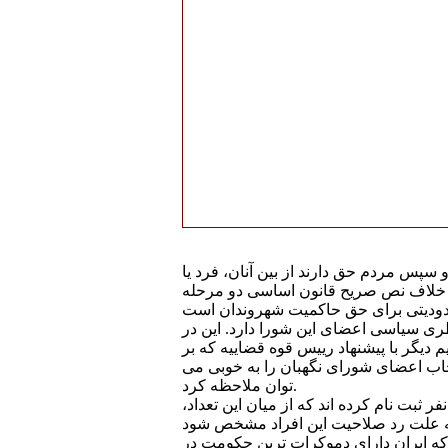
 سپس مردم حق دارند از بين آنان، فرد يا
ر خلاف نص صريح قانون اساسی دو مرحله
ری سياسی اعضای اين شورا دارد. اين در
يگر با پيشنهاد رييس قوه قضاييه که بر
خاب اعضای شورای نگهبان را به خوبی می
توان ملاحظه کرد.
۲ خرداد ماه ۱۳۹۲ برگزار شود، حدود سی صد نفر ثبت نام کرده اند که از ميان اين تعداد،
که ايران دارای دموکرات ترين حکومت در