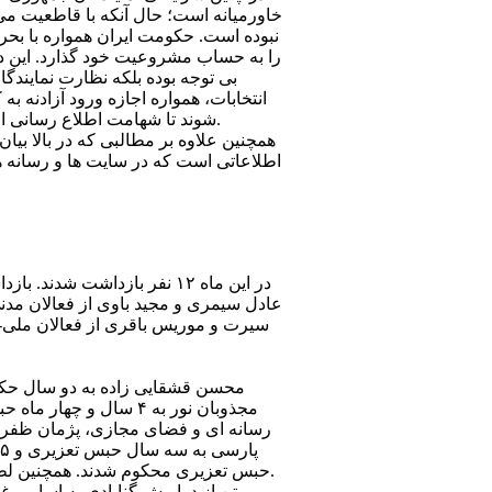
خاورميانه است؛ حال آنکه با قاطعيت می تو
نبوده است. حکومت ايران همواره با بحر
را به حساب مشروعيت خود گذارد. اين در 
بی توجه بوده بلکه نظارت نمايندگا
انتخابات، همواره اجازه ورود آزادنه ب
شوند تا شهامت اطلاع رسانی از رسانه ها سلب شود. به اين ترتيب اين مسئولان می توانند ادعا کنند که ايران دموکرات ترين کشور منطقه است.
عادل سيمری و مجيد باوی از فعالان مد
سيرت و موريس باقری از فعالان ملی-
مجذوبان نور به ۴ سال
حبس تعزيری محکوم شدند. همچنين لطيف حسنی، محمود فضلی، آيت مهرعلی‌بيگلو، شهرام رادمهر، بهبود قليزاده هر يک به ۹ سال حبس محکوم شدند.