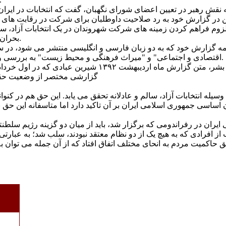
 نقش رهبر در تعيين اعضای شورای نگهبان، گفت که انتخابات در ايران، 
زوم فراهم کردن زمينه های شرکت شهروندان در يک انتخابات آزاد، سالم
بحران سياسی موجود در ايران سخن گفته است.
ايزه صلح نوبل ۲۰۰۳ در ادامه گزارش خود که به دو زبان فارسی و انگليسی منتشر 
اقتصادی و اجتماعی" و "ميراث فرهنگی و محيط زيست" به بررسی وضعيت حقوق بشر در ايران پرداخته است.
گزارشی مختصر از وضعيت حقوق ب
له انتخابات آزاد، سالم و عادلانه تحقق می يابد. اين حق هم در کنو
اسی جمهوری اسلامی ايران بر آن تاکيد دارد اما متاسفانه اين حق نا
يران در رفراندومی که برگزار شد، بايد از ميان دو گزينه رژيم سلطن
 از افرادی که به هيچ يک از دو نظام معتقد نبودند، سلب شد؛ به عبارت
حاکميت مردم به انحای مختلف اتفاق افتاد که از آن جمله می توان