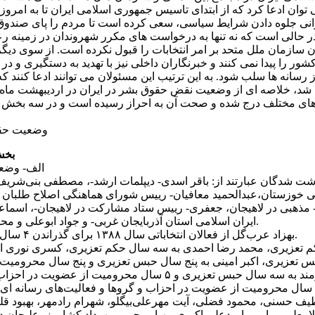
ان ادعا کرد که از ابتدای تاسيس جمهوری اسلامی ايران تا به امروز، ان
انی جلوه دادن شرايط سياسی، سعی کرده است تا مردم را پای صندوق ها
حالی است که نه تنها به درخواست های مکرر شهروندان در زمينه رعايت
ن سازمان ملل متحد بر امر انتخابات را قبول نکرده است. از سوی ديگر 
ه کشور را پيدا نمی کنند و خبرنگاران داخلی نيز با تهديد به دستگيری و
وضعيت حقوق
بخش
الف- وضعي
نی خوزستان،عبدالحميد معافيان- رييس شورای هماهنگی اصلاح طلبان 
 مذهبی در لاهيجان، جعفری- رييس ستاد مشارکت در لاهيجان-، اس
ايران اسلامی استان آذربايجان غربی- و جواد ابوعلی و محمد دانايی از فعالان سياسی و مدنی بهبهان.
۲) بهزاد عرب‌گل از فعالان انتخاباتی سال ۱۳۸۸ برای گذراندن ۴ سال حبس تعزيری به زندان اوين منتقل شد.
 و چهار ماه حبس تعزيری، اکبر امينی به پنج سال حبس تعزيری و پنج سال محرو
رسانه ای و فضای مجازی، پژمان ظفرمند به سه سال حبس تعزيری و 
پارسی به سه سال حبس تعزيری و ۵ سال محروميت از عضويت در احزاب و گروها و فعاليت‌ها