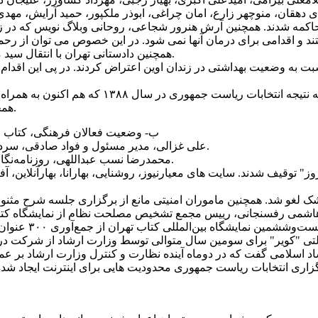
ی دهقان، منوچهر زارع، امان چراغی، ابوذر ملکپور، حميد آرايش، م
همچنين دادستانی تهران با انتقال سيد محمد ابراهيمی به بيمارستان مخالفت کرد.
همچنان از ملاقات با فرزندانش محروم است.
ب- وضعيت فعالان فرهنگی، کتاب و 
۱) علی غزالی، مدير مسئول و فواد صادقی، سردبير سايت بازتاب امروز بازداشت شدند.
۲) محمدرضا نسب عبداللهی، روزنامه‌نگاربه شش ماه حبس تعزيری محکوم شد.
زاری انتخابات رياست جمهوری محدوديت هايی برای اينترنت ايجاد شد