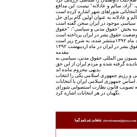
"آزاد، سالم و عادلانه" نيست. اين مدافع
 و عادلانه به عنوان اولين گام برای حل
می شود، در سه بخش "حقوق مدنی و سياسی"، "حقوق
شر در ايران در ماه ارديبهشت ۱۳۹۲
مقدمه
انسيون بين المللی حقوق مدنی، سياسی به
ديده گرفته شده و مردم ايران از اين حق
بديهی محروم مانده اند.
تی و رژيم جمهوری اسلامی يکی را انتخاب
ی اساس جمهوری اسلامی ايران با انتخابات
 به تصويب قانون نظارت استصوابی شورای
نگهبان در هر انتخابات اشاره کرد.
تبليغات خبرنامه گويا
advertisement@gooya.com