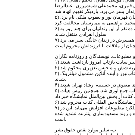
هدی قنبری، محمدعلی شمشيرزن، عبدالرضا
۵) تعدادی از زندانيان سياسی بيمار هستند و اقدامی برای درمان آنها نمی شود. در اين خصوص می توان از رحمان قهرمان پور و يعقوب ملکی نام برد.
۶) تعدادی از زندانيان سياسی بند ۳۵۰ نسبت به وضعيت بهداشتی در زندان اوين اعتراض کردند. در پی اين اقدام، ده نفر از اين زندانيان برای چند روز به
سلول انفرادی منتقل شدند.
۷) ميرحسين موسوی، کانديدای معترض به نتيجه انتخابات رياست جمهوری در سال ۱۳۸۸ که هم اکنون به همراه همسرش در زندان خانگی بسر می برد
مطبوعات، نويسندگان و روزنامه نگاران
۳) نشريه "عصر حضور" و سايت "بازتاب امروز" توقيف شدند. سايت های معيارنيوز، روشنايی، بهارانا، بهارآنلاين، آفتاب‌نيوز و آينده آنلاين مشمول فيلترينگ
شدند.
۵) کتاب "صراحت‌نامه" نوشته اکبر هاشمی رفسنجانی، رييس مجمع تشخيص مصلحت نظام از نمايشگاه کتاب جمع آوری شد. همچنين رييس هیأت
۷) معاون مطبوعاتی وزارت فرهنگ و ارشاد اسلامی گفت که در دوماه آينده نظارت‌ و کنترل وزارت ارشاد بر عملکرد مطبوعات افزايش می‌يابد. اين در
ه و روند مسدودسازی اينترنت تشديد شده
است.
پ- ساير موارد نقض حقوق بشر