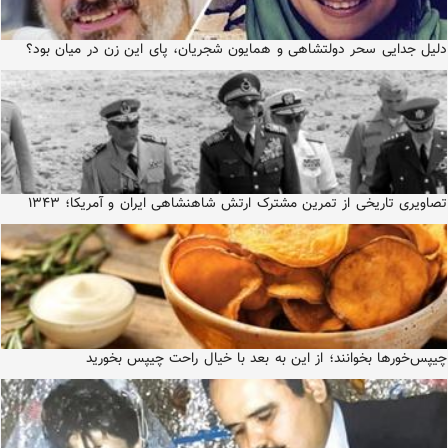
دلیل جدایی سحر دولتشاهی و همایون شجریان، پای این زن در میان بود؟
تصاویری تاریخی از تمرین مشترک ارتش شاهنشاهی ایران و آمریکا؛ ۱۳۴۳
چیپس‌خورها بخوانند؛ از این به بعد با خیال راحت چیپس بخورید