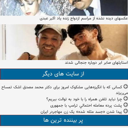
عکسهای دیده نشده از مراسم ازدواج زنده یاد اکبر عبدی
استایلهای صابر ابر دوباره جنجالی شدند
از سایت های دیگر
کسانی که با انگیزه‌هایی مشکوک امروز برای دکتر محمد مصدق اشک تمساح
می‌ریزند
چرا نباید تلفن همراه را با خود به توالت ببریم؟
پشت پرده معامله‌ احتمالي ترامپ با جمهوری
پیدا شدن «جسد مثله شده» یک زن مهاجردر ایران
پر بیننده ترین ها