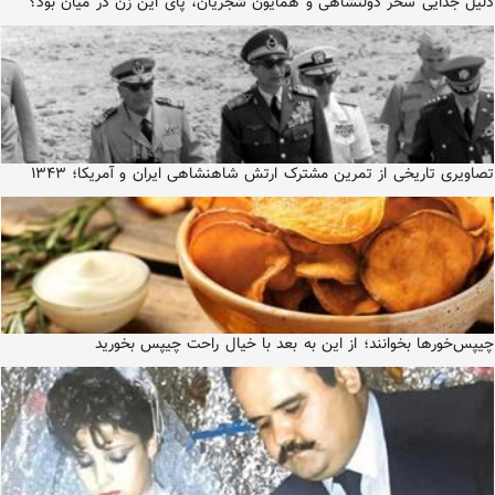
دلیل جدایی سحر دولتشاهی و همایون شجریان، پای این زن در میان بود؟
تصاویری تاریخی از تمرین مشترک ارتش شاهنشاهی ایران و آمریکا؛ ۱۳۴۳
چیپس‌خورها بخوانند؛ از این به بعد با خیال راحت چیپس بخورید