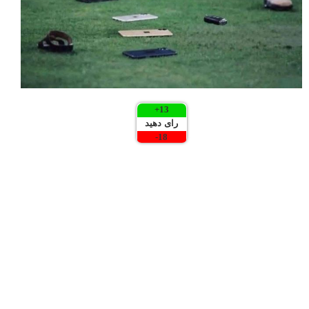
+
13
رای دهید
-
18