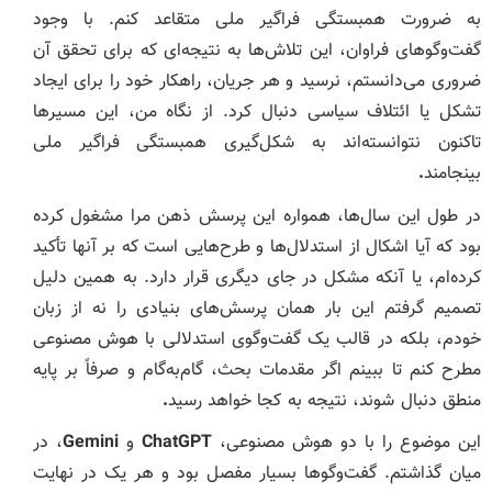
به ضرورت همبستگی فراگیر ملی متقاعد کنم. با وجود
گفت‌وگوهای فراوان، این تلاش‌ها به نتیجه‌ای که برای تحقق آن
ضروری می‌دانستم، نرسید و هر جریان، راهکار خود را برای ایجاد
تشکل یا ائتلاف سیاسی دنبال کرد. از نگاه من، این مسیرها
تاکنون نتوانسته‌اند به شکل‌گیری همبستگی فراگیر ملی
بینجامند
.
در طول این سال‌ها، همواره این پرسش ذهن مرا مشغول کرده
بود که آیا اشکال از استدلال‌ها و طرح‌هایی است که بر آنها تأکید
کرده‌ام، یا آنکه مشکل در جای دیگری قرار دارد. به همین دلیل
تصمیم گرفتم این بار همان پرسش‌های بنیادی را نه از زبان
خودم، بلکه در قالب یک گفت‌وگوی استدلالی با هوش مصنوعی
مطرح کنم تا ببینم اگر مقدمات بحث، گام‌به‌گام و صرفاً بر پایه
منطق دنبال شوند، نتیجه به کجا خواهد رسید
.
این موضوع را با دو هوش مصنوعی،
ChatGPT
و
Gemini
، در
میان گذاشتم. گفت‌وگوها بسیار مفصل بود و هر یک در نهایت