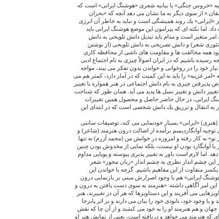
يانيه «خروس جنگى» يا بيانيه شعرى «هوشنگ ايرانى» است كه
ان.» از سوى ديگر به ما نشان مى دهد آنچه كه «بحران
 «ايرانى» يك روند هميشگى است و نبايد به خاطر آن انرژى
اد. اما نكته اى كه پيرامون اين موضع هوشنگ ايرانى بايد
مر متغير است و مدام بايد تبديل دانش تلويحى به دانش
ئورى شعر) و دانش تصريحى به دانش تلويحى (از نوشتن
جود همه مخالفت ها و مقاومت هاى ناشى از محافظه كارى
 رسيده باشيم كه در ايران اصولاً چيزى به نام اجتماع ادبى
نياز خود را در روخوانى و خواندن بدون تفكر مى بيند، مواجه
 «امر غريبه» را بايد به اين كميت كه در آمار دارد، كمتر هم مى
فرض پذيرفتن چيزى به نام دانش اجتماعى در هنر همواره با تغيير
تغيير دانش و تغيير نسل ها پديد مى آيد. همان طور كه شناخت
نگ ايرانى، در حال حاضر حاصل و محصول همين تغييرات
ر به انتقال و تزريق يك دانش شخصى است كه در ابتداى اين
(هنرى) «ايرانى» بسيار خودنمايى مى كند، توصيفات سانتى
توجيه آوانگارديسم برآمده از اصالت درون هنرمند (شاعر) و
مر نو» به كار رفته و امروزه در خوانش من (محمد آزرم) نه تنها
يا آوانگارد بودن او نيست، بلكه نمايى از مخدوش بودن چنين
د. اما لازم است باور به تغيير پذيرى پيوسته و پويايى مداوم
 اين چشم انداز نظرى به چشم انداز «زبان محور» شعر
كسر متفاوت از اين مفاهيم باشيم. گرچه با خواندن اين
شنگ ايرانى» هم با وجود اصرارش مبنى بر بازنمايى درون
 اين امر آگاهى داشته: «هنرمند به سوى دست يافتن به درون و
هايى مى آفريند و اين دستاويزها كه هر آن در تغييرند، هنر
د و با وجود خود، نابودى خود را بيان مى دارند و بر اثر پابرجا
جهان و هم هنرمند او را به خود مى كشند و از آن جا كه نقش
اى كه هنرمند مى خواهد و دريافته است، يعنى از نمايش هنر او