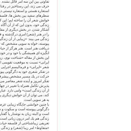
تفاوتى بين اين سه امر قائل نشده. ب
حرف مى زند، اين رستاخيز در رفتا
استعاره هستى و استعاره نيستى دي
سطرهاى سفيد بين بخش ها، فلسفه اى
خوانش شعر آن را ساخته ايم؛ اين ك
زندگى خود، بدون اين كه از آن آگاه
آشكار شدن. در بخش ديگرى از مقا
را در هنر (شعر) امرى درگذشته و فر
زندگى مى بيند: «زيبايى از آن زن
پيوسته، خواه به سويى مشخص كه تا
دريافت هنر است. هنر هرگز از حي
انگيزه اى هميشگى با خود و در خود 
اين بخش از مقاله «شناخت نوى، زي
ايرانى» نسبت به موقعيت تقويمى ا
شعر «ايرانى» و فرماليسم اجرايى و
در تفكر شعرى خود به دگرگونى پيوس
حركت در يك مسير مشخص پيشرفت، ا
تفكر امروز و آينده شعر معاصر مى 
پذيرش تكامل همراه با تغيير در جها
از آن زندگى است» وامى دارد. عبارت
كند، مى توان از آن خوانش ديگرى پ
به هر سويى است.
با چنين خوانشى جايگاه زيبايى ع
دگرگونى پيوسته است و سكوت و سكو
است و البته زبان به نوشتار يا گفتار
زندگى هم يك امر درون زبانى است. 
تعريفى زيباشناختى از فلسفه حيات 
«متفاوط» امر زيبا (شعر) و زندگى در 