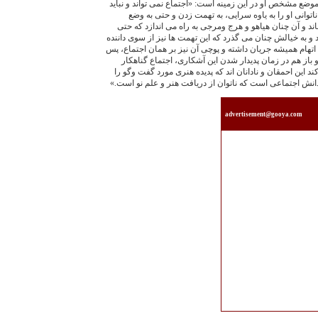
 موضع مشخص او در اين زمينه است: «اجتماع نمى تواند و نبايد
ن ناتوانى او را به ياوه سرايى، به تهمت زدن و حتى به وضع
د و آن چنان هياهو و هرج ومرجى به راه مى اندازد كه حتى
 و به خيالش چنان مى گذرد كه اين تهمت ها نيز از سوى داننده
اتهام هميشه جريان داشته و پوچى آن نيز بر همان اجتماع، پس
از هم در زمان پديدار شدن اين آشكارى، اجتماع گناهكار
ند اين احمقان و نادانان اند كه پديده هنرى مورد گفت وگو را
 دانش اجتماعى است كه ناتوان از دريافت هنر و علم نو است.»
advertisement@gooya.com