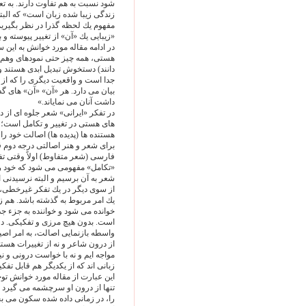
شود نسبت به هم تفاوت دارند. به ت
زندگى زيبا شده زبان است» كه البته
مفهوم يك لحظه گذرا در نظر بگيريم،
«زيبايى يك «آن» از تغيير پيوسته و
در ادامه مقاله مورد خوانش به اين 
هستى، همه چيز حتى نمودهاى وهم و 
دانند) دستخوش تبديل ابدى هستند و ه
جدا است و واقعيت ديگرى را كه از چ
بيان مى دارد. هر «آن» «آن» هاى گ
داشت آنان مى نماياند.»
در تفكر «ايرانى» شعر جلوه اى از 
هاى هستى در تغيير و تكامل است؛
هستنده ها (پديده ها) اصالت خود را
براى شعر و هنر اصالتى درجه دوم قا
فارسى (شعر متفاوط) اولاً وقتى تف
«تكامل» مفهومى مى شود كه خود ر
شعر به آن برسيم و البته نرسيدنى 
از سوى ديگر در يك تفكر غيرخطى، گذ
يك امر مربوط به گذشته باشد. هم زم
خوانده مى شود و خواننده به جزء جد
است. بدون هيچ مرزى و تفكيكى. دو
واسطه بازنمايى اصالت، به امر اصيل
از درون شاعر و نه از تغييرات هست
مواجه ايم و نه با خواست درونى و 
زبانى اند كه از يكديگر هم قابل تفك
اين عبارت از مقاله مورد خوانش توج
تنها از درون او سرچشمه مى گيرد تا
را، در زمانى داده شده سكون مى بخش