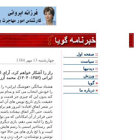
::
صفحه اول
چهارشنبه 13 مهر 1384
::
سياست
::
ديدنيها
راز را آشكار خواهم كرد، آراى
::
ورزش
ايرانى (۱۳۵۲- ۱۳۰۴)، محمد آزرم، شرق
»
گويا
هشتاد سالگى «هوشنگ ايرانى» را 
»
درباره ما
را خودش انتخاب مى كند و مدام مى
كند بدون اين كه چيزى جز قدمت و 
حقيقت بازى تاريخ نويس هاى آن است؛
در شعر اتفاق افتاده؛ امروز هم برا
باشند، حتى اگر اتفاق نيفتاده باشند،
حتى فراتر از آن امكاناتى كه مى توا
تاريخ را ادامه نمى دهم، بازى ديگر
كنم. رستاخيز اسمى با رسم هايش ا
است و با لج بازى هاى من حالا خود
نوشتن و نوشتاندن، حرف زدن و به 