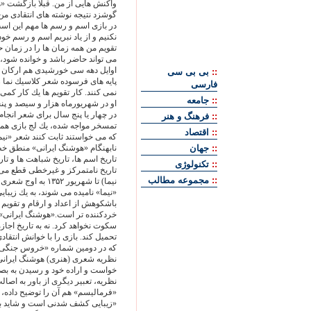
واكنش هايى از من. قبلاً بازگشت «
گوشزد نتيجه نوشته هاى انتقادى م
در بازى اسم و رسم ها مهم اين است
نكنيم و از ياد نبريم اسم و رسم خو
تقويم من همه زمان ها را در زمان 
مى تواند حاضر باشد و خوانده شود،
اوايل دهه سى خورشيدى هم اركان ش
::
بی بی سی
پايه هاى فرسوده شعر كلاسيك نما ر
فارسی
نمى كنند. كار تقويم ها يك كار 
::
جامعه
او در شهريورماه هزار و سيصد و پنج
::
فرهنگ و هنر
تمسخر مواجه شده، يك لج بازى همه 
::
اقتصاد
كه مى خواستند ثابت كنند شعر «ن
::
جهان
نابهنگام «هوشنگ ايرانى» منطق خطى
تاريخ اسم ها، تاريخ شباهت ها و تاري
::
تکنولوژی
::
مجموعه مطالب
نيما) تا شهريور ۲
«نيما» ناميده مى شوند، به يك زيبا
باشكوهش از اعداد و ارقام و تقويم ه
خردكننده تر است.«هوشنگ ايرانى» ا
سكوت نخواهد كرد. نه به تاريخ اجازه
تحميل كند. بازى را با خوانش انتقا
نظريه شعرى (هنرى) هوشنگ ايرانى، 
خواست و اراده خود و رسيدن به بصير
نظريه، تعبير ديگرى از باور به اصا
«فرماليسم» هم آن را توضيح داده، ام
«زيبايى كشف شدنى است و شايد با