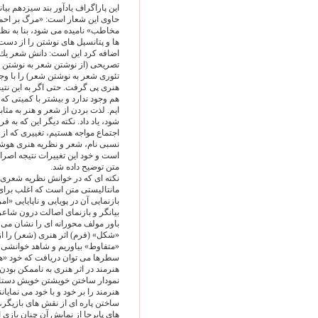
اين پاراگراف يادآور بند سيزدهم ب
حاوى اين شعار است: «مرگ بر احمق
مخاطب» ناميده مى شود، بنا به نظر
ها و پتانسيل هاى نوشتن را از دست د
اضافه كرد اين است: دانش شعر يك ا
تصريحى (از نوشتن شعر به نوشتن ت
تئورى شعر به نوشتن شعر) را با و
هنرى پى گرفت. حتى اگر به اين نتيجه
هم وجود ندارد و بيشتر با كميتى كه 
ايم. لذت بردن از شعر و هنر به مثابه
شود، ياد داد. نكته ديگر اين كه به 
اجتماع مواجه هستيم، تغييرى كه از 
نسبى نام، شعر و نظريه هنرى هوش
است و خود اين تغييرات نتيجه اصرا
متن توضيح داده شد.
نكته اى كه در خوانش نظريه شعرى 
مانتاليستى متن است كه اغلب براى 
بازنمايى آن در پويايى و ناپايايى «ا
بيانگر و بازنماى اصالت درون شاعر 
باور مولف محورانه اى را نشان مى ده
«شكل» (فرم) اثر هنرى (شعر) را از
«متفاوط» بياوريم و شاهد خوانشى ي
سطرها مى توان دريافت كه خود «هو
هنرمند در اثر هنرى به ناممكن بودن
نمودار ساختن خويشتن خويش دستاويز
هنرمند را بر خود و با خود مى نمايانن
ساختن پاره اى از نقش هاى بازيگر، 
هاى پابرجا از نمايش آن چنان بازى 