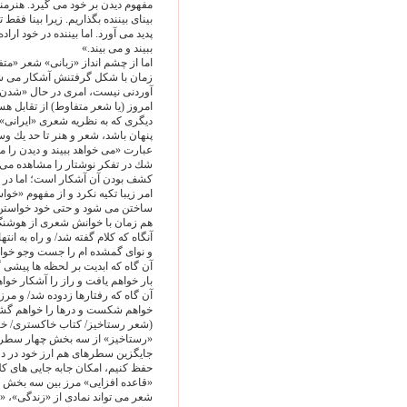
مفهوم ديدن بر خود مى گيرد. هنرمند
بيناى بيننده بگذاريم. زيرا بينا فقط
پديد مى آورد. اما بيننده در خود اراد
ببيند و مى بيند.»
اما از چشم انداز «زبانى» شعر «متفا
زمان با شكل گرفتنش آشكار مى شود 
آوردنى نيست، امرى در حال «شدن»
امروز (يا شعر متفاوط) از تقابل 
ديگرى كه به نظريه شعرى «ايرانى» و
پنهان باشد، شعر و هنر تا حد يك وسيل
عبارت «مى خواهد ببيند و ديدن را مى
شك در تفكر نوشتار را مشاهده مى كن
كشف بودن آن آشكار است؛ اما در ف
امر زيبا تكيه نكرد و از مفهوم «
ساختن مى شود و حتى خود خواستن،
هم زمان با خوانش شعرى از هوشنگ ا
آنگاه كه كلام گفته شد/ و راه به ان
و نواى گمشده ام را جست وجو خواه
آن گاه كه ابديت بر لحظه ها پيشى 
بار خواهم يافت و راز را آشكار خواه
آن گاه كه رفتارها زدوده شد/ و مرز
خواهم شكست و درها را خواهم گش
(شعر رستاخيز/ كتاب خاكسترى/ خرداد ۱۳۳۱ / هوشنگ اي
«رستاخيز» از سه بخش چهار سطرى
جايگزين سطرهاى هم ارز خود در دو 
حفظ كنيم، امكان جابه جايى هاى كلا
«قاعده افزايى» مرز بين سه بخش 
شعر مى تواند نمادى از «زندگى»، «