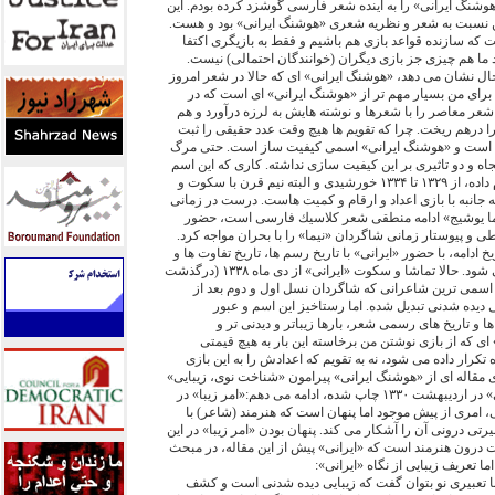
هوشنگ ايرانى» را به آينده شعر فارسى گوشزد كرده بودم. اين
ن نسبت به شعر و نظريه شعرى «هوشنگ ايرانى» بود و هست.
 كه سازنده قواعد بازى هم باشيم و فقط به بازيگرى اكتفا
د ما هم چيزى جز بازى ديگران (خوانندگان احتمالى) نيست.
حال نشان مى دهد، «هوشنگ ايرانى» اى كه حالا در شعر امروز
 براى من بسيار مهم تر از «هوشنگ ايرانى» اى است كه در
عر معاصر را با شعرها و نوشته هايش به لرزه درآورد و هم
ا درهم ريخت. چرا كه تقويم ها هيچ وقت عدد حقيقى را ثبت
كمى است و «هوشنگ ايرانى» اسمى كيفيت ساز است. حتى مرگ
اه و دو تاثيرى بر اين كيفيت سازى نداشته. كارى كه اين اسم
در چهار يا پنج سال براى شعر انجام داده، از ۱۳۲۹ تا ۱۳۳۴ خورشيدى و البته نيم قرن با سكوت و
جانبه با بازى اعداد و ارقام و كميت هاست. درست در زمانى
يما يوشيج» ادامه منطقى شعر كلاسيك فارسى است، حضور
 و پيوستار زمانى شاگردان «نيما» را با بحران مواجه كرد.
خ ادامه، با حضور «ايرانى» با تاريخ رسم ها، تاريخ تفاوت ها و
تاريخ نامتمركز و غيرخطى قطع مى شود. حالا تماشا و سكوت «ايرانى» از دى ماه ۱۳۳۸ (درگذشت
۱۳۵ به اوج شعرى اسمى ترين شاعرانى كه شاگردان نسل اول و دوم بعد از
يى ديده شدنى تبديل شده. اما رستاخيز اين اسم و عبور
ا و تاريخ هاى رسمى شعر، بارها زيباتر و ديدنى تر و
ى كه از بازى نوشتن من برخاسته اين بار به هيچ قيمتى
 تكرار داده مى شود، نه به تقويم كه اعدادش را به اين بازى
دى مقاله اى از «هوشنگ ايرانى» پيرامون «شناخت نوى، زيبايى»
كه در دومين شماره «خروس جنگى» در ارديبهشت ۱۳۳۰ چاپ شده، ادامه مى دهم:«امر زيبا» در
امرى از پيش موجود اما پنهان است كه هنرمند (شاعر) با
تى درونى آن را آشكار مى كند. پنهان بودن «امر زيبا» در اين
لت درون هنرمند است كه «ايرانى» پيش از اين مقاله، در مبحث
ا تعريف زيبايى از نگاه «ايرانى»:
 تعبيرى نو بتوان گفت كه زيبايى ديده شدنى است و كشف