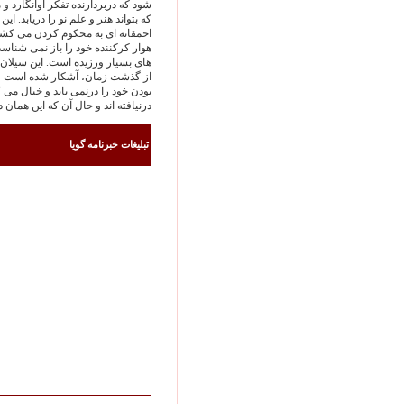
شود كه دربردارنده تفكر آوانگارد و
كه بتواند هنر و علم نو را دريابد. اي
احمقانه اى به محكوم كردن مى كشان
هوار كركننده خود را باز نمى شناسد
هاى بسيار ورزيده است. اين سيلان 
از گذشت زمان، آشكار شده است و ب
بودن خود را درنمى يابد و خيال مى ك
درنيافته اند و حال آن كه اين همان
تبليغات خبرنامه گويا