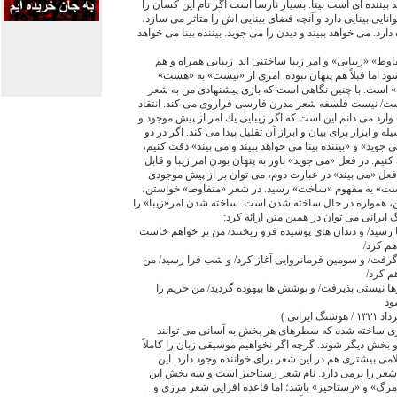
 بيننده اى است بينا. بسيار نارسا است اگر نام اين كسان را
 توانايى بينايى دارد و آنچه فضاى بينايى اش را متاثر مى سازد،
ه دارد. مى خواهد ببيند و ديدن را مى جويد. بيننده بينا مى خواهد
وط» «زيبايى» و امر زيبا ساختنى اند. زيبايى همراه و هم
اما قبلاً هم پنهان نبوده. امرى از «نيست» به «هست»
 است. با چنين نگاهى است كه بازى پيشنهادى من به شعر
هست/ نيست فلسفه شعر مدرن فارسى فراروى مى كند. انتقاد
ارد مى دانم اين است كه اگر زيبايى يك امر از پيش موجود و
ه و ابزار براى بيان و ابراز آن تقليل پيدا مى كند. اگر در دو
 جويد» و «بيننده بينا مى خواهد ببيند و مى بيند» دقت كنيم،
يم. در فعل «مى جويد» باور به پنهان بودن امر زيبا و قابل
عل «مى بيند» در عبارت دوم، مى توان بر از پيش موجودى
خواست» به مفهوم «ساخت» رسيد. در شعر «متفاوط» خواستن،
 همواره در حال ساخته شدن است. ساخته شدن امر«زيبا» را
يرانى مى توان در همين متن ارائه كرد:
تها رسيد/ و دندان هاى پوسيده فرو ريختند/ من بر خواهم خاست
م كرد/
گرفت/ و سومين فرمانروايى آغاز كرد/ و شب فرا رسيد/ من
م كرد/
ها نيستى پذيرفت/ و پوشش ها بيهوده گرديد/ من حريم را
ود
رانى )
 ساخته شده كه سطرهاى هر بخش به آسانى مى توانند
بخش ديگر شوند. گرچه اگر نخواهيم موسيقى زبان را كاملاً
مى بيشترى هم در اين شعر براى خواننده وجود دارد. اين
شعر را برمى دارد. نام شعر رستاخيز است و سه بخش اين
مرگ» و «رستاخيز» باشد؛ اما قاعده افزايى شعر مرزى و