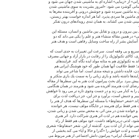
انى» از «زيبايى» اشاره اى به ماشينى شدن جهان مى شود و
نسانى گوشزد مى شود: «امروز بشريت به سوى ماشينى شدن
ن به ماشين سپرده شود و جوشش درونى و آفريننده مغزها به
ى ماشين ها سردى پذيرد. اما هر اندازه خواست بهتر زيستن،
ينى شدن مى كشاند، به همان تندى رويدادهاى درون تفكر
 بين بيرون و درون و تقابل بين ماشين و انسان، مسئله اين
در همين مقاله منشاء هنر و علم را يكى مى داند كه دو
ين آسايش بشر از راه ساخت وسايل رفاهى است و هدف هنر
 سريع و بى وقفه است. سرعت اين تغييرات به حدى است كه
كالاى تكنولوژيك را از رقابت در بازار آزاد و جهانى مصرف
 به تكنولوژى هم به مثابه مولد ايده نگاه كند. فرايندهاى
؛ فقط خلاقيت آنها همان طور كه خود هوشنگ ايرانى هم
، فايده داشتن و نتيجه مندى است. اما شاعر مى تواند
يندها داشته باشد و بازى زبانى را به سمت يك بازى متكثر و
يش ببرد. براى بحث پيرامون لذت هنر به اين سطرها از مقاله
ى ارضاى لذت هنرمند آفريده مى شود و هنرمند در همان هنگامى
 را به كنار مى زند و در جست وجوى تازه تر مى رود تا خواهش
يير و جنبش است، برآورد و جز اين، جز دريافت لذت براى
اند.»شعر «متفاوط» با مسئله اين سطرها كه هدف از هنر را
ت هنر فقط براى هنرمند در جايگاه مولف نيست، هر خواننده
 و خوانده شدن در متن اثر، به محض متنى شدن و زبانى شدن،
پس خواننده هم در لذت اثر هنرى شراكت دارد. اثر هنرى
شود، لذتى دربرنخواهد داشت، خود مولف هم فقط از راه
ى تواند از آن لذت ببرد. گذشته از اين، شعر «متفاوط» شعرى
ت و لذت خوانش را «گذرا و حالا و آيا» مى كند.بخشى از
ث «هوشنگ ايرانى» پيرامون دانش اجتماعى از هنر مربوط مى