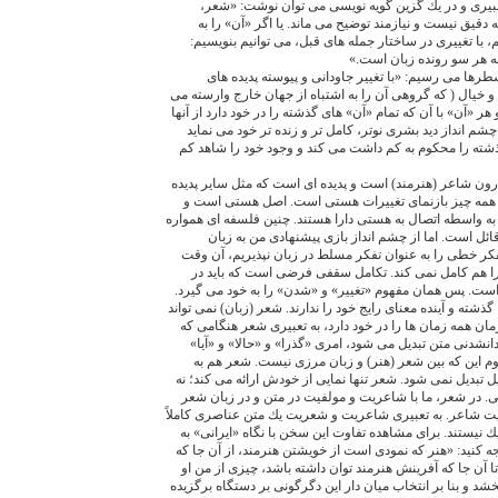
عبيرى و در يك گزين گويه نويسى مى توان نوشت: «شعر،
 دقيق نيست و نيازمند توضيح مى ماند. يا اگر «آن» را به
 با تغييرى در ساختار جمله هاى قبل، مى توانيم بنويسيم:
 به هر سو رونده زبان است.»
سطرها مى رسيم: «با تغيير جاودانى و پيوسته پديده هاى
خيال ( كه گروهى آن را به اشتباه از جهان خارج وارسته مى
ر «آن» با آن كه تمام «آن» هاى گذشته را در خود دارد از آنها
شم انداز ديد بشرى نوتر، كامل تر و زنده تر خود مى نمايد
ذشته را محكوم به كم داشت مى كند و وجود خود را شاهد كم
درون شاعر (هنرمند) است و پديده اى است كه مثل ساير پديده
 همه چيز بازنماى تغييرات هستى است. اصل هستى است و
 به واسطه اتصال به هستى دارا هستند. چنين فلسفه اى همواره
ئل است. اما از چشم انداز بازى پيشنهادى من به زبان
كر خطى را به عنوان تفكر مسلط در زبان نپذيريم، آن وقت
ا هم كامل نمى كند. تكامل سقفى فرضى است كه بايد در
است. پس همان مفهوم «تغيير» و «شدن» را به خود مى گيرد.
شته و آينده معناى رايج خود را ندارند. شعر (زبان) نمى تواند
ان همه زمان ها را در خود دارد، به تعبيرى شعر هنگامى كه
انشدنى متن تبديل مى شود، امرى «گذرا» و «حالا» و «آيا»
م اين كه بين شعر (هنر) و زبان مرزى نيست. شعر هم به
 تبديل نمى شود. شعر تنها نمايى از خودش ارائه مى كند؛ نه
ى. در شعر، ما با شاعريت و مولفيت در متن و در زبان شعر
نيت شاعر. به تعبيرى شاعريت و شعريت يك متن عناصرى كاملاً
يك نيستند. براى مشاهده تفاوت اين سخن با نگاه «ايرانى» به
ه كنيد: «هنر كه نمودى است از خويشتن هنرمند، از آن جا كه
 آن جا كه آفرينش هنرمند توان داشته باشد، چيزى از من او
د و بنا بر انتخاب ميان دار اين دگرگونى بر دستگاه برگزيده