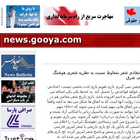
 انتقادى شعر متفاوط نسبت به نظريه شعرى هوشنگ
جشن نمى گيرم. بازى تقويم بازى لذت بخشى نيست، اعدادش
 خواهد قواعدش را تحميل كند. به عددها يكى يكى اضافه مى
گذشتگى به اسم افزوده باشد. بازى تاريخ شعر معاصر هم در
 روايت آنها است كه به اتفاق ها شكل مى دهد نه آنچه واقعاً
ى من اتفاق هايى مهم شده اند و مى شوند كه «حالا» مهم
 اما بتوانند به صورت يك پتانسيل زبانى يا امكانى آزاد نشده و
نم آنها را بسازم، در«زبان» جلوه گر شوند. پس بازى تقويم و
ى را شروع مى كنم: رستاخيز «هوشنگ ايرانى» را اعلام مى
سمى كه يادآور يك لج بازى تاريخى با شعر امروز فارسى
ش را وارد بازى پرسش و پاسخ شعر امروز كرده. لج بازى هاى
حرف آوردن. لج بازى هاى من كنش هاى من شده اند، نه