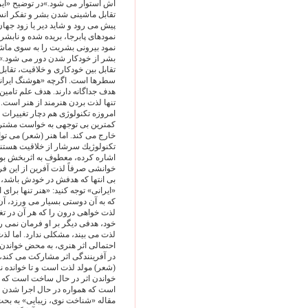
اش استوار مى شود.»در توضيح «اير
تقابل ماشينى شدن بشر و تفكر ا
پيش مى رود و شايد دير يا زود جها
نمودهاى پابرجا، بريده شده و نابشر
نمود بيرونى بشريت را به سوى ماش
بشر از خودكار شدن دور مى شود.»
تقابل بين خودكارى و خلاقيت، تقابل
سطرها است. اگرچه «هوشنگ ايرانى» 
هدف جداگانه دارند. هدف علم تام
تنها لذت بردن هنرمند از هنر است.
امروزه تكنولوژى هم دچار تغييرات
كمترين بى توجهى به خواست مشترى، 
خارج مى كند. اما هنر (شعر) مى تواند
تكنولوژيك سرشار از خلاقيت هستند
اشاره كرده، معطوف به اثربخش بودن
خوانشى صرفاً لذت آفرين از اين فرا
بى انتها كه هدفش در خودش باشد، پ
«ايرانى» توجه كنيد: «هنر تنها برا
كه به آن دوستى بسيار مى ورزد، آن
لذت خواهى درون را كه هر آن در تغ
خود، هدفى ديگر بر او فرمان نمى ر
لذت مى بيند، مشكلى ندارد. اما لذ
احتمالى اثر هنرى، به محض خواندن
در آفرينندگى اثر مشاركت مى كند، 
(شعر) مولد لذت است و تا خوانده ن
خواندن اثر در حال ساخت است كه م
است كه همواره در حال اجرا شدن اس
مقاله «شناخت نوى، زيبايى» به بح