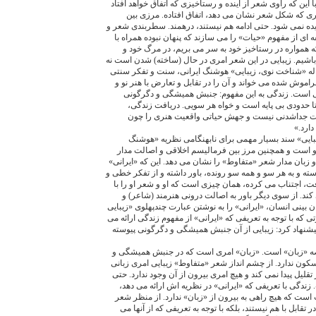
ا اين كه راوى شعر از آينده و رستاخيزى كه اتفاق خواهد افتاد
رى كه شكل شعر نشان مى دهد، اتفاق افتاده. مرزى بين
ده نمى شود. حتى ادامه هم نيستند، درهمند. سطربندى شعر و
 از مفهوم «حيات» را مى سازند كه پنهان نبوده همراه با
ه همواره در رستاخيز خود به سر مى بريم، در مرگ خود و
 باشيم. زيبايى در اين شعر امرى در حال (ساخته) شدن است نه
له «شناخت نوى، زيبايى» هوشنگ ايرانى، سنت و تفكر سنتى
اموش شده مى خواند و آن را در تقابل و تعارض با هنر نو و
دگى است. زندگى به اين مفهوم: جنبش هميشگى و دگرگونى
 حدودى بى پايه است و خواه هر سويى. دريافت زندگى،
ات جداشدنى نيست و جهش حياتى واقعيت هنرى را چون
دارد.»
بايى» سند بسيار مهمى براى نابهنگامى نظريه «هوشنگ
و است و همچنين مرز بين فرماليسم اخلاقى و اصالت مدار
 زبان مدار شعر «متفاوط» را نشان مى دهد. اين كه «ايرانى»
ته و به هر سو و همه سو رونده، باور داشته و از تفكر خطى و
جتناب مى كرده، همان چيزى است كه او و شعر او را با
كند. از سوى ديگر باور به اصالت درونى هنرمند (شاعر) و
ن بينى انسان، «ايرانى» را به نوشتن عبارت چندپهلوى «زيبايى
ى كه با توجه به تعريفى كه «ايرانى» از مفهوم زندگى ارائه مى
يشنهاد كرد: زيبايى از آن جنبش هميشگى و دگرگونى پيوسته
رصه «زبان» است. «زبان» امرى است كه در جنبش هميشگى و
ن ندارد. از چشم انداز شعر «متفاوط» زيبايى امرى زبانى
 تقليل پيدا نمى كند و هيچ امرى بيرون از آن وجود ندارد. حتى
زندگى با تعريفى كه «ايرانى» در نظريه اش ارائه مى دهد،
است كه هيچ راهى به بيرون از «زبان» ندارد. از منظر شعر
تقابل با هم نيستند، بلكه با توجه به تعريفى كه از آنها مى