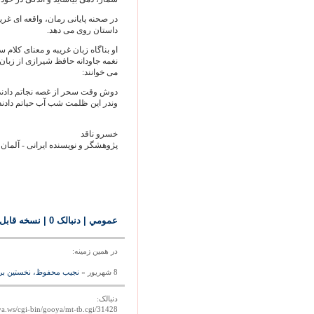
در صحنه‌ پايانی رمان، واقعه ‌ای غ
داستان روی می ‌دهد.
او بناگاه زبان غريبه و معنای کلام 
نغمه‌ جاودانه‌ حافظ شيرازی از زب
می ‌خوانند:
دوش وقت سحر از غصه نجاتم دادند
وندر اين ظلمت شب آب حياتم دادند
خسرو ناقد
پژوهشگر و نويسنده ايرانی - آلمان
عمومي
| دنبالک 0
|
نسخه قابل
در همين زمينه:
8 شهريور »
نجيب محفوظ، نخستين برند
دنبالک:
ya.ws/cgi-bin/gooya/mt-tb.cgi/31428