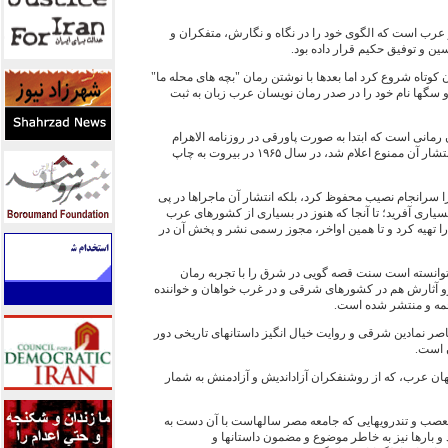
 عرب است که الگوی خود را در نگاه و نگارش، متفکران و
و توفيق حکيم قرار داده بود.
ان کوتاه شروع کرد اما بعدها با نوشتن رمان "بچه ‌های محله ما"
 کتاب دزد و سگها نام خود را در صدر رمان ‌نويسان عرب ‌زبان به ‌ثبت
ن رمانی است که ابتدا به ‌صورت پاورقی در روزنامه الاهرام
منتشر می ‌شد و پس از آنکه ادامه‌ انتشار آن ممنوع اعلام شد، در سال ۱۹۶۵ در بيروت به ‌چاپ
ت را سرانجام نصيب محفوظ کرد، بلکه انتشار آن ماجراها در پی
اری آفريد؛ تا آنجا که هنوز در بسياری از کشورهای عرب‌
 را تهيه کرد و تا همين اواخر، مجوز رسمی نشر و پخش آن در
 توانسته است سنت قصه‌ گويی در شرق را با تجربه‌ رمان
‌رو آثارش هم در کشورهای شرقی و در غرب خواهان و خواننده‌
رجمه و منتشر شده است.
اصر نمادين شرقی و روايت خيال‌ انگيز داستانهای تاريخی دور
 است.
هان عرب، که از روشنفکران آزادانديش و آزادمنش به ‌شمار
عصب و تندرويهايی که جامعه مصر سالهاست با آن دست‌ به
و بارها نيز به ‌خاطر موضوع و مضمون داستانها و