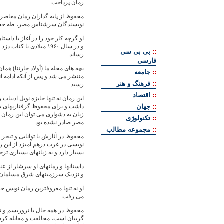
رمان پرداخت.
محفوظ از پايه ‌گذاران رمان معاصر
نويسندگان سرشناس مصر، طه حسين 
او گرچه کار خود را در آغاز با داست
و در سال ۱۹۶۰ ميلادی با
::
بی بی سی
رساند.
فارسی
بچه‌ های محله ما (أولاد حارتنا) هما
::
جامعه
::
فرهنگ و هنر
رسيد.
::
اقتصاد
اين رمان نه ‌تنها جايزه نوبل ادبيا
::
جهان
داشت و برای محفوظ گرفتاريهای بسي
زبان به‌ دشواری می‌ توان اين رمان
::
تکنولوژی
مصر صادر نشده بود.
::
مجموعه مطالب
محفوظ در آثارش با توانايی و تبحر
‌نويسی در غرب درهم آميزد از اين 
بسيار دارد و به ‌زبانهای بسياری ت
داستانها و رمانهای او سرشار از عن
و نزديک سرزمينهای شرق مسلمان
او نه تنها معروفترين رمان‌ نويس ج
می ‌رفت.
محفوظ در همه حال با تروريسم و ت
‌گريبان است، مخالفت و مقابله کرد 