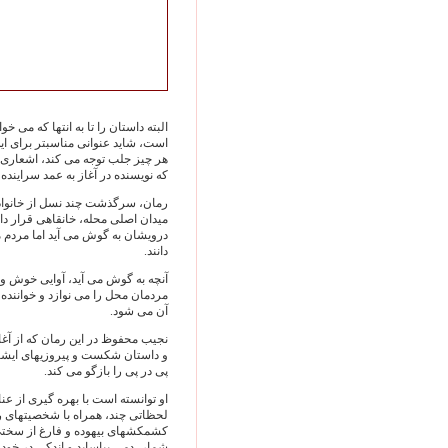
البته داستان را تا به ‌انتها که می
است، شايد عنوانی مناسبتر برای اي
هر چيز جلب توجه می‌ کند، اشعاری 
که نويسنده در آغاز به ‌عمد سراينده آ
رمان، سرگذشت چند نسل از خانواده‌
ميدان اصلی محله، خانقاهی قرار دا
درويشان به ‌گوش می ‌آيد اما مردم 
دانند.
آنچه به ‌گوش می ‌آيد، آوايی خوش
مردمان محل را می ‌نوازد و خواننده
آن می‌ شود.
نجيب محفوظ در اين رمان که از آغا
و داستان شکست و پيروزيهای ايشان
پی ‌در پی را بازگو می ‌کند.
او توانسته است با بهره ‌گيری از 
لحظاتی چند، همراه با شخصيتهای رما
کشمکشهای بيهوده و فارغ از سختی 
‌شمار، دمی بياسايد و اندکی در خود 