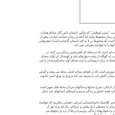
 ‌خوانی، "ستيز لوطيان" که يادآور داستان داش آکل صادق هدايت
ن رمان محفوظ باشد اما آنچه در رمان حماسه عياران بيش از
است که محفوظ در لا به ‌لای داستان گنجانده است؛ شعرهايی
نها را به ‌خواننده معرفی نمی‌ کند.
 ای است که در محله ‌ای فقيرنشين زندگی می ‌کنند. در
رد که گهگاه از پشت ديوارهای بلند و کهنسال آن آوای سماع
محله نه زبان درويشان را و نه معنای آواز سحرآميزشان را می‌
 و موزون است که در فضای ميدان اصلی محله می‌ پيچد و گوش
 رمان، اکنون آن را زمزمه می ‌کند و ورق به ‌ورق اسير جادوی
ز تا پايان، شرح جدلها و جدالهای مردان محله‌ های شهر است
، قصه‌ عشق و زندگی و بيم و اميدهای انسانهای چند نسل
عناصر کلاسيک داستانسرايی شرقی، فضايی بيافريند که خواننده
ن به‌ محيطی آرام‌ بخش و عرفانی راه يابد و به ‌دور از
و دشواريهای زندگی روزمره و رها از درد و رنجهای بی
فرو رود و آرام گيرد.