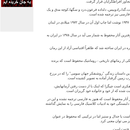
جاوز افراطگرايان قرار گرفت.
يت،گدا،رادوبيس، دلداده فرعون،دزد و سگها،کوچه مدق و يک
 ‌فارسی نيز ترجمه شده‌ است.
رمان کوچه مدق را محفوظ در سال ۱۹۴۷ نوشت اما چاپ اول آن در سال ۱۹۷۲ ميلادی در لبنان
ترجمه فارسی اين رمان که از معروفترين آثار محفوظ به ‌شمار می ‌آيد در سال ۱۳۷۸ در ايران به‌
ره در ايران ساخته شد که ظاهراً اقتباسی آزاد از اين رمان
کی از رمانهای تاريخی - رومانتيک محفوظ است که برنده
مادين داستان زندگی "روشنفکر جهان سومی" را که در برزخ
‌ زمين گرفتار آماده به ‌تصوير کشيده است.
کری است چپگرا که اينک با از دست ‌رفتن آرمانهايش،
يت شده که از خود و خانواده‌ خود گريزان است.
آثار محفوظ است که هنوز به ‌فارسی ترجمه نشده و اين در
بستگی خود به ‌ادبيات کلاسيک فارسی را به‌ نمايش گذاشته
است يا جدال و ستيز اما در ترکيبی که محفوظ در عنوان
 می‌ توان معنی کرد.
ل فتوت است.