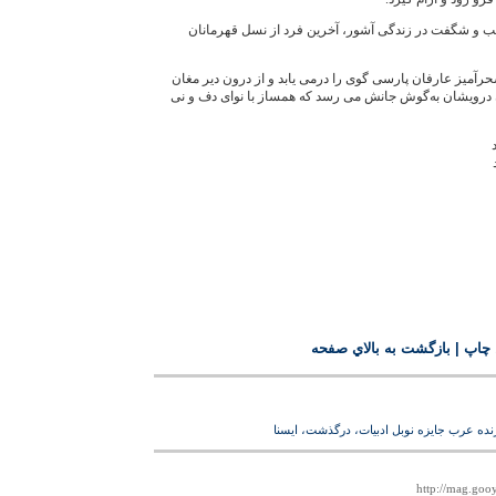
ريب و شگفت‌ در زندگی آشور، آخرين فرد از نسل قهرمانان
سحرآميز عارفان پارسی‌ گوی را درمی‌ يابد و از درون دير مغان
ان درويشان به‌گوش جانش می ‌رسد که همساز با نوای دف و نی
 چاپ
|
بازگشت به بالاي صفحه
ه‌ عرب جايزه‌ نوبل ادبيات، درگذشت، ايسنا
http://mag.goo