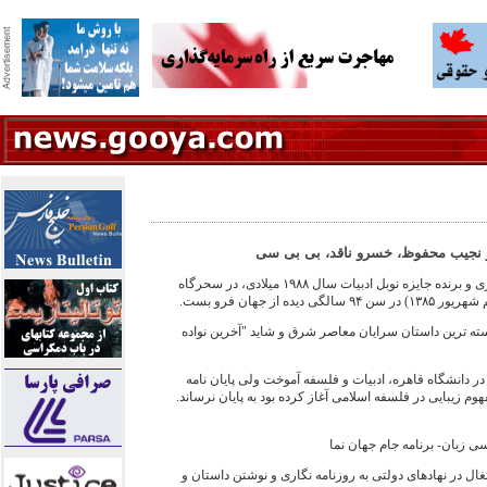
ار نجيب محفوظ، خسرو ناقد، بی بی سی
نجيب محفوظ، نويسنده‌ نامدار مصری و برنده جايزه نوبل ادبيات سال ۱۹۸۸ ميلادی، در سحرگاه
 ‌ترين داستان ‌سرايان معاصر شرق و شايد "آخرين نواده‌
حفوظ ميان سالهای ۱۹۳۰ تا ۱۹۳۴ در دانشگاه قاهره، ادبيات و فلسفه آموخت ولی پايان ‌نامه‌
وم زيبايی در فلسفه اسلامی آغاز کرده بود به ‌پايان نرساند.
ی زبان- برنامه جام جهان نما
در کنار اشتغال در نهادهای دولتی به ‌روزنامه ‌نگاری و نوشتن داستان و