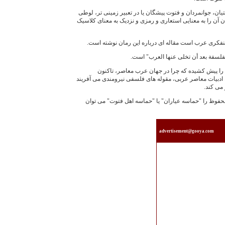
، جوانمردان و فتوت ‌پيشگان يا در تعبير زمينی ‌تر، لوطی‌
ن را به‌ معنايی استعاری و رمزی و نزديک به‌ معنای کلاسيک
فکری عرب است مقاله ‌ای درباره اين رمان نوشته است.
لفلسفة بعد أن تخلی عنها العرب" است.
را پيش کشيده که چرا در جهان عرب معاصر، تاکنون
ادبيات معاصر عربی، مقوله‌ های فلسفی نيرومندی می‌ آفريند
می ‌کند.
محفوظ را "حماسه عياران" يا "حماسه اهل فتوت" می ‌توان
advertisement@gooya.com