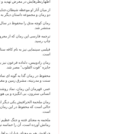
اظهارنظرهايش در معرض تهديد و ت
از ميان آثار او موعظه‌ شيطان،جنا
دو رمان و مجموعه‌ داستان ديگر به
منتشر شد.
چاپ رسيد.
فيلمی سينمايی نيز به‌ نام کافه ستا
است.
رمان رادوبيس، دلداده فرعون نيز ي
جايزه "قوت القلوب" مصر شد.
محفوظ در رمان گدا به ‌گونه ‌ای ن
سنت و مدرنيته، مشرق ‌زمين و مغرب
عمر، قهرمان اين رمان، نماد روشنف
انسانی سترون، بی ‌انگيزه و بی ‌هو
رمان ملحمة الحرافيش يکی ديگر از 
حالی است که محفوظ در اين رمان دل
است.
ملحمه به ‌معنای فتنه و جنگ عظيم 
رمانش آورده است، آن را حماسه نيز
حرافيش هم به ‌معنای عياران و اه