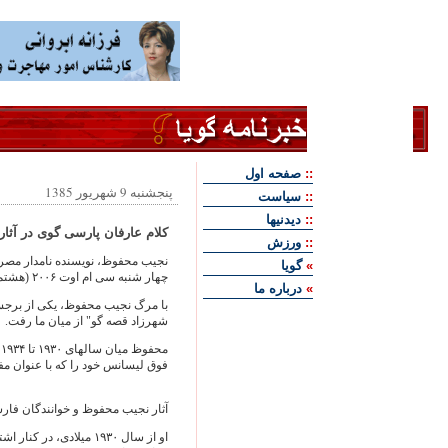
::
صفحه اول
پنجشنبه 9 شهريور 1385
::
سياست
::
ديدنيها
کلام عارفان پارسی گوی در آث
::
ورزش
»
گويا
چهار شنبه سی ام اوت ۲۰۰۶ (هشتم شهريور ۱۳۸۵) در سن ۹۴ سالگی ديده از جهان فرو بست.
»
درباره ما
با مرگ نجيب محفوظ، يکی از برجسته
شهرزاد قصه‌ گو" از ميان ما رفت.
م
فوق‌ ليسانس خود را که با عنوان مفه
آثار نجيب محفوظ و خوانندگان فارس
او از سال ۱۹۳۰ ميلادی، 