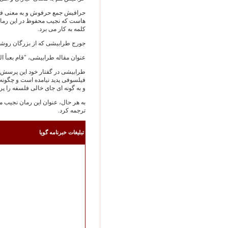
حرافيش جمع حرفوش و به‌ معنی فتيان
هاست که نجيب محفوظ در اين رمان آ
کلمه به‌ کار می ‌برد.
جورج طرابيشی که از بزرگان روشن
عنوان مقاله‌ طرابيشی، "قام بعبأ ا
طرابيشی در گفتار خود اين پرسش 
فيلسوفی پديد نيامده است و چگونه 
و به ‌گونه ‌ای جای خالی فلسفه را پر 
به ‌هر حال، عنوان اين رمان نجيب 
ترجمه کرد.
تبليغات خبرنامه گويا