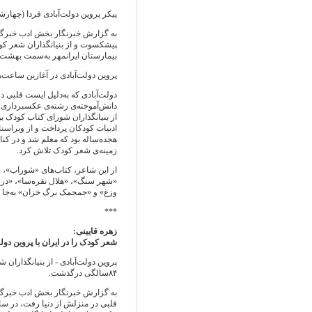
پيکر پروين دولت‌آبادی فردا (چهار
به گزارش خبرنگار بخش ادب خبرگزا
بيمارستان ايرانمهر به‌سمت بهشت 
پروين دولت‌آبادی در آغازين ساعت‌های امروز
دانش‌آموخته‌ی رشته‌ی عکسبرداری د
از بنيانگذاران شورای کتاب کودک بو
ادبيات کودکان پرداخت و از ويراست
هجده‌ساله بود که معلم شد و در کن
زمينه‌ی شعر کودک تلاش کرد.
از اين شاعر، کتاب‌های «شوراب»، «آت
«شهر سنگ»، «هلال نقره‌سا»، «در ب
وزغ» و «جمجمک برگ خزان» به‌جا مان
***
زهره قايينی:
شعر کودک را در ايران با پروين دولت
پروين دولت‌آبادی - از بنيانگذاران
۸۴سالگی درگذشت.
به گزارش خبرنگار بخش ادب خبرگزار