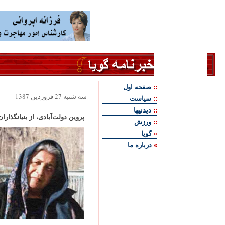
::
صفحه اول
سه شنبه 27 فروردين 1387
::
سياست
::
ديدنيها
پروين دولت‌آبادی، از بنيانگذا
::
ورزش
»
گويا
»
درباره ما