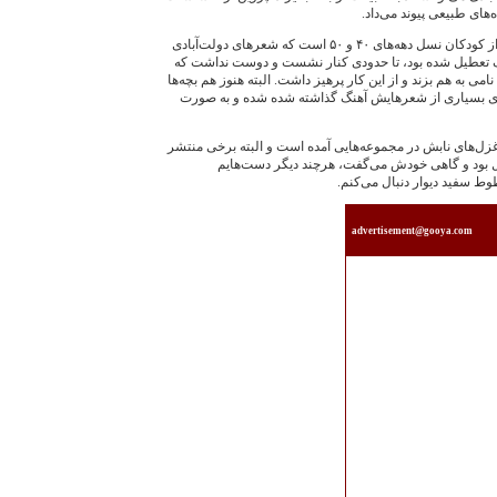
‌های طبيعی پيوند می‌داد.
او در ادامه اظهار کرد: کم‌تر بچه‌ای از کودکان نسل دهه‌ها‌ی ۴۰ و ۵۰ است که شعرهای دولت‌آبادی
يک تعطيل شده بود، تا حدودی کنار نشست و دوست نداشت که
می به هم بزند و از اين‌ کار پرهيز داشت. البته هنوز هم بچه‌ها
روی بسياری از شعرهايش آهنگ گذاشته شده شده و به صورت
غزل‌های نابش در مجموعه‌هايی آمده است و البته برخی منتشر
ال بود و گاهی خودش می‌گفت، هرچند ديگر دست‌هايم
وط سفيد ديوار دنبال می‌کنم.
advertisement@gooya.com