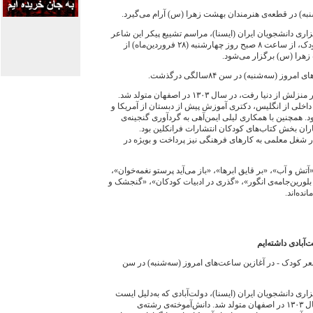
شنبه) در قطعه‌ی هنرمندان بهشت زهرا (س) آرام می‌گيرد.
ری دانشجويان ايران (ايسنا)، مراسم تشييع پيکر اين شاعر
پيشکسوت و از بنيانگذاران شعر کودک، از ساعت ۸ صبح روز چهارشنبه (۲۸ فروردين‌ماه) از
زهرا (س) برگزار می‌شود.
 (سه‌شنبه) در سن ۸۴سالگی درگذشت.
دولت‌آبادی که به‌دليل ايست قلبی در منزلش از دنيا رفت، در سال ۱۳۰۳ در اصفهان متولد شد.
اخلی از انگليس، دکتری آموزش پيش از دبستان از آمريکا و
د. همچنين با همکاری ليلی ايمن‌آهی به گردآوری گنجينه‌ی
اران بخش کتاب‌های کودکان انتشارات فرانکلين بود.
ار شغل معلمی به کارهای فرهنگی نيز پرداخت و بويژه در
ش و آب»، «بر قايق‌ ابرها»، «باز می‌آيد پرستو نغمه‌خوان»،
لورين‌جامه‌ی انگور»، «گذری در ادبيات کودکان»، «گنجشک و
ده‌اند.
‌آبادی داشته‌ايم
 شعر کودک - در آغازين ساعت‌های امروز (سه‌شنبه) در سن
ی دانشجويان ايران (ايسنا)، دولت‌آبادی که به‌دليل ايست
قلبی در منزلش از دنيا رفت، در سال ۱۳۰۳ در اصفهان متولد شد. دانش‌آموخته‌ی رشته‌ی