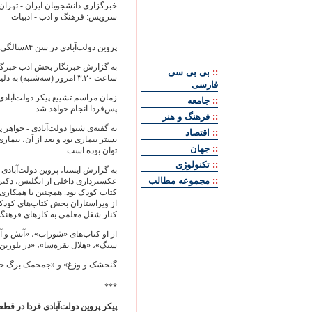
خبرگزاری دانشجويان ايران - تهران
سرويس: فرهنگ و ادب - ادبيات
پروين دولت‌آبادی در سن ۸۴سالگی از دنيا رفت.
به گزارش خبرنگار بخش ادب خبرگز
::
بی بی سی
ساعت ۳:۳۰ امروز (سه‌شنبه) به دليل ايست قلبی در منزلش درگذشت.
فارسی
زمان مراسم تشييع پيکر دولت‌آبادی
::
جامعه
پس‌فردا انجام خواهد شد.
::
فرهنگ و هنر
به گفته‌ی شيوا دولت‌آبادی - خواهر 
::
اقتصاد
بستر بيماری بود و بعد از آن، بي
::
جهان
توان بوده است.
::
تکنولوژی
::
مجموعه مطالب
عکسبرداری داخلی از انگليس، دکتری
کتاب کودک بود. همچنين با همکاری ل
از ويراستاران بخش کتاب‌های کودکا
کنار شغل معلمی به کارهای فرهنگی 
از او کتاب‌های «شوراب»، «آتش و آب
سنگ»، «هلال نقره‌سا»، «در بلورين 
گنجشک و وزغ» و «جمجمک برگ خزان» 
***
پيکر پروين دولت‌آبادی فردا در‌ قطع