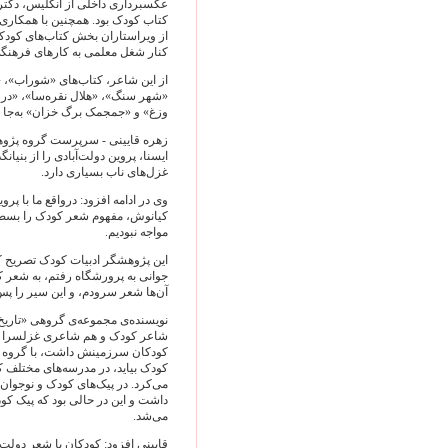
عکسبرداری داخلی از انگليس، دکتری
کتاب کودک بود. همچنين با همکاری ل
از ويراستاران بخش کتاب‌های کودکان
کنار شغل معلمی به کارهای فرهنگی 
از اين شاعر، کتاب‌های «شوراب»، «آت
«شهر سنگ»، «هلال نقره‌سا»، «در ب
وزغ» و «جمجمک برگ خزان» به‌جا مان
زهره قايينی - سرپرست گروه پژوهش
ايسنا، پروين دولت‌آبادی را از بني
غزل‌های ناب بسياری دارد.
وی در ادامه افزود: درواقع ما با پر
کيانوش، مفهوم شعر کودک را بسط دا
مواجه نبوديم.
اين پژوهشگر ادبيات کودک تصريح کر
جوانی به پرورشگاه رفتم، به شعر کود
آن‌ها شعر سرودم، و اين سير را پس ا
نويسنده‌ی مجموعه‌ی گروهی «تاريخ ا
شاعر کودک و هم شاعری غزلسرا ياد 
کودکان سرزمينش داشت، با گروه پي
کودک بيايد، در مدرسه‌های مختلف کار
می‌کرد. در پيک‌های کودک و نوجوا
داشت و اين در حالی بود که پيک کود
می‌شد.
قايينی افزود: کودکان با شعر دولت‌