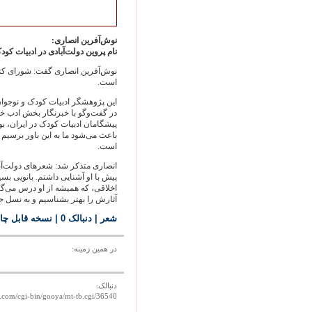
نوش‌آفرين انصاری:
نام پروين دولت‌آبادی در ادبيات ک
نوش‌آفرين انصاری گفت: شورای کتاب
است.
اين پژوهشگر ادبيات کودک ‌و نوجوا
در گفت‌وگو با خبرنگار بخش ادب خبر
پيشگامان ادبيات کودک در ايران، بو
باعث می‌شود ما به اين باور برسيم
است.
پيش با او آشنايی داشتم. بانويی بسي
اخلاقی، که هميشه از او درس می‌گرفت
آثارش را بهتر بشناسيم و به نسل ج
شعر
| دنبالک 0
|
نسخه قابل چا
در همين زمينه:
دنبالک:
a.com/cgi-bin/gooya/mt-tb.cgi/36540