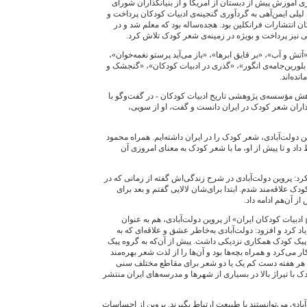
 آموزش پيش از دبستان از آمريکا و از بنيانگذاران شورای
يلی ايمن‌آهی به گردآوری گنجينه‌ی ادبيات کودکان پرداخت و
 انتشارات فرانکلين بود. هجده‌ساله بود که معلم شد و در
نيز پرداخت و بويژه در زمينه‌ی شعر کودک تلاش کرد.
ش و آب»، «بر قايق‌ ابرها»، «باز می‌آيد پرستو نغمه‌خوان»،
لورين‌جامه‌ی انگور»، «گذری در ادبيات کودکان»، «گنجشک و
ده‌اند.
 مؤسسه‌ی پژوهشی تاريخ ادبيات کودکان - در گفت‌وگو با
انگذاران شعر کودک در ايران دانست و گفت، او از سويی،
وين دولت‌آبادی، شعر کودک را در ايران داشته‌ايم. همراه محمود
د و تا پيش از او، ما با شعر کودک به معنای امروزی آن
د: پروين دولت‌آبادی در شرح زندگی‌اش گفته از زمانی که در
ک علاقه‌مند شدم. ابتدا برای‌شان لالايی گفتم و بعد برای
ز آن‌هم ادامه داد.
دبيات کودکان ايران» از پروين دولت‌آبادی، هم به عنوان
کرد و افزود: دولت‌آبادی به‌خاطر عشق و علاقه‌ای که به
ک کودک همکاری نزديکی داشت. پيش از آن‌که به گروه پيک
 می‌کرد و همراه بچه‌ها بود و آن‌ها را از لذت شعر بهره‌مند
ن هر هفته دست‌ کم يک يا دو شعر برای مقاطع مختلف سنی
ک با تيراژ بالا در بسياری از شهرها و مدرسه‌های ايران منتشر
آبادی می‌توانستند با طبيعت ارتباط بگيرند. پروين از احساسات