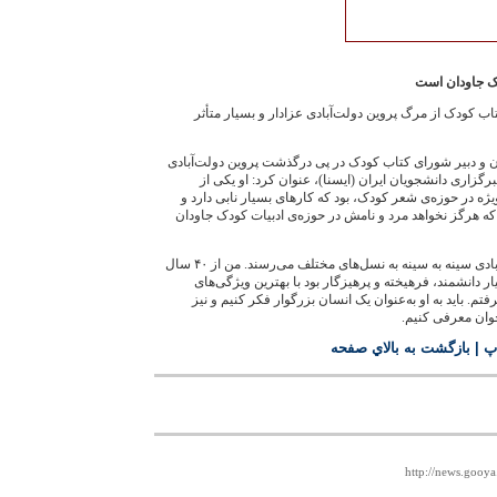
ودک جاودان است
 کودک از مرگ پروين دولت‌آبادی عزادار و بسيار متأثر
ن و دبير شورای کتاب کودک در پی درگذشت پروين دولت‌آبادی
گزاری دانشجويان ايران (ايسنا)، عنوان کرد: او يکی از
يژه در حوزه‌ی شعر کودک، بود که کارهای بسيار نابی دارد و
 که هرگز نخواهد مرد و نامش در حوزه‌ی ادبيات کودک جاودان
انصاری متذکر شد: شعرهای دولت‌آبادی سينه ‌به سينه به نسل‌های مختلف می‌رسند. من از ۴۰ سال
ار دانشمند، فرهيخته و پرهيزگار بود با بهترين ويژگی‌های
م. بايد به او به‌عنوان يک انسان بزرگوار فکر کنيم و نيز
وان معرفی کنيم.
پ
|
بازگشت به بالاي صفحه
http://news.gooy