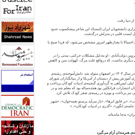
اری دانشجويان ايران (ايسنا)، اين شاعر پيشکسوت حدود
 احتمالا تا بعدازظهر امروز مشخص می‌شود، که فردا صبح يا
پروين دولت‌آبادی - او به‌دليل مشکلات حرکتی، مدتی را در
ماری ديگری نداشت، که درواقع علت مرگ، کهولت سن و کاهش
به گزارش ايسنا، پروين دولت‌آبادی در سال ۱۳۰۳ در اصفهان متولد شد. دانش‌آموخته‌ی رشته‌ی
 آموزش پيش از دبستان از آمريکا و از بنيانگذاران شورای
يلی ايمن‌آهی به گردآوری گنجينه‌ی ادبيات کودکان پرداخت و
ن انتشارات فرانکلين بود.هجده‌ساله بود که معلم شد و در
نيز پرداخت و بويژه در زمينه‌ی شعر کودک تلاش کرد.
»، «بر قايق‌ ابرها»، «باز می‌آيد پرستو نغمه‌خوان»، «شهر
جامه‌ی انگور»، «گذری در ادبيات کودکان»، «
به‌جا مانده‌اند.
ه‌ی هنرمندان آرام می‌گيرد