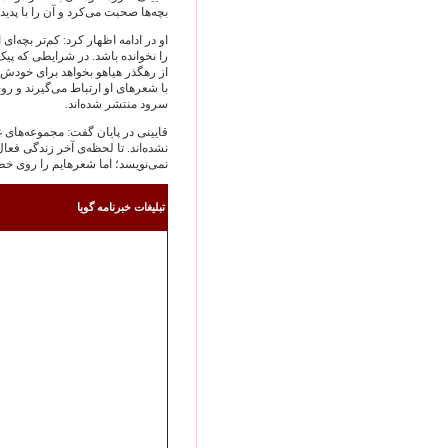
بچه‌ها صحبت می‌کرد و آن را با پديده
را نخوانده باشد. در شرايطی که پ
از رهگذر هياهو بخواهد برای خودش نا
با شعرهای او ارتباط می‌گيرند و 
سرود منتشر شده‌اند.
قايينی در پايان گفت: مجموعه‌های 
نشده‌اند. تا لحظه‌ی آخر زندگی فع
نمی‌نويسد؛ اما شعرهايم را روی خط
تبليغات خبرنامه گويا