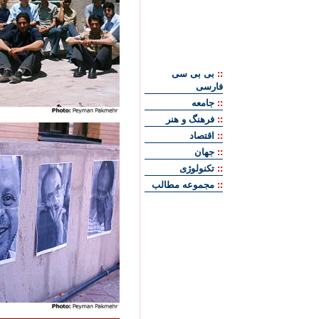
::
بی بی سی
فارسی
::
جامعه
::
فرهنگ و هنر
::
اقتصاد
::
جهان
::
تکنولوژی
::
مجموعه مطالب