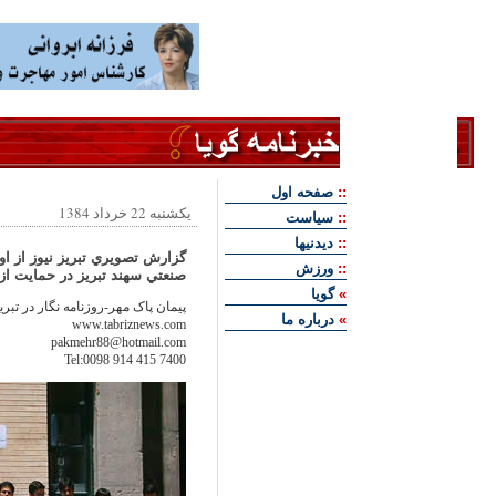
::
صفحه اول
یکشنبه 22 خرداد 1384
::
سياست
::
ديدنيها
گزارش تصويري تبريز نيوز از ا
::
ورزش
صنعتي سهند تبريز در حمايت از
»
گويا
پيمان پاک مهر-روزنامه نگار در تبري
»
درباره ما
www.tabriznews.com
pakmehr88@hotmail.com
Tel:0098 914 415 7400