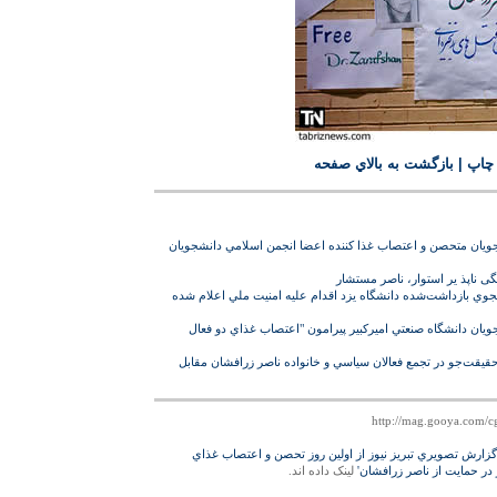
 چاپ
|
بازگشت به بالاي صفحه
شجويان متحصن و اعتصاب غذا کننده اعضا انجمن اسلامي دانشجويان
ی ناپذ یر استوار، ناصر مستشار
نشجوي بازداشت‌‏شده دانشگاه يزد اقدام عليه امنيت ملي اعلام شده
جويان دانشگاه صنعتي اميرکبير پيرامون "اعتصاب غذاي دو فعال
يقت‌‏جو در تجمع فعالان سياسي و خانواده ناصر زرافشان مقابل
گزارش تصويري تبريز نيوز از اولين روز تحصن و اعتصاب غذاي
در حمايت از ناصر زرافشان'
لينک داده اند.