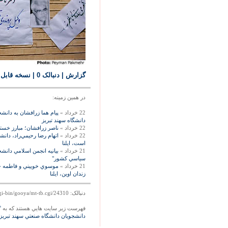
گزارش
| دنبالک 0
|
نسخه قابل
در همين زمينه:
22 خرداد »
پيام هما زرافشان به دان
دانشگاه سهند تبريز
22 خرداد »
ناصر زرافشان؛ مبارز خستگ
22 خرداد »
اتهام رضا رحيمي‌‏راد، دا
است، ايلنا
21 خرداد »
بيانيه انجمن اسلامي دانش
سياسي کشور"
21 خرداد »
موسوي خوييني و فاطمه حق
زندان اوين، ايلنا
دنبالک: http://mag.gooya.com/cgi-bin/gooya/mt-tb.cgi/24310
فهرست زير سايت هايي هستند که به
'
دانشجويان دانشگاه صنعتي سهند تبريز 