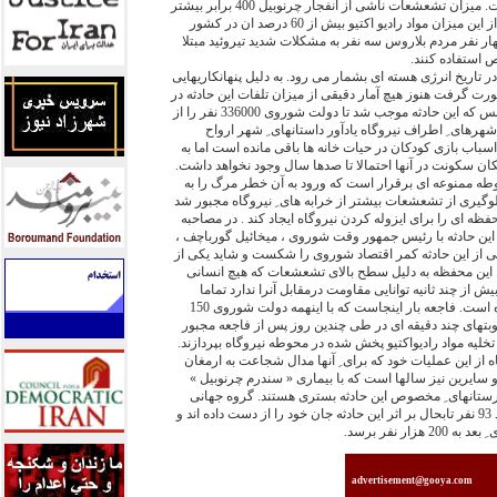
بقیه آن در اتمسفر منتشر شده است. میزان تشعشعات ناشی از انفجار چرنوبیل 400 برابر بیشتر
از بمب اتمی هیروشیما بوده است. از این میزان مواد رادیو اکتیو بیش از 60 درصد ان در کشور
هار نفر مردم بلاروس سه نفر به مشکلات شدید تیروئید مبتلا
ص استفاده کنند.
در تاریخ انرژی هسته ای بشمار می رود. به دلیل پنهانکاریهایی
گرفت هنوز هیچ آمار دقیقی از میزان تلفات این حادثه در
دست نیست. از عمق فاجعه همین بس که این حادثه موجب شد تا دولت شوروی 336000 نفر را از
هرهای ِ اطراف نیروگاه یادآور داستانهای ِ شهر ارواح
باب بازی کودکان در حیات خانه ها باقی مانده است اما به
کان سکونت در آنها احتمالا تا صدها سال وجود نخواهد داشت.
طه ممنوعه ای برقرار است که ورود به آن خطر مرگ را به
لوگیری از تشعشعات بیشتر از خرابه های ِ نیروگاه مجبور شد
18 میلیارد دلار محفظه ای را برای ایزوله کردن نیروگاه ایجاد کند . در مصاحبه
این حادثه با رئیس جمهور وقت شوروی ، میخائیل گورباچف ،
اشی از این حادثه کمر اقتصاد شوروی را شکست و شاید یکی از
این محفظه به دلیل سطح بالای تشعشعات که هیچ انسانی
از چند ثانیه توانایی مقاومت درمقابل آنرا ندارد تماما
بوسیله رباتهای ِ صنعتی ساخته شده است. فاجعه بار اینجاست که با اینهمه دولت شوروی 150
نوبتهای چند دقیقه ای در طی چندین روز پس از فاجعه مجبور
خلیه مواد رادیواکتیو پخش شده در محوطه نیروگاه بپردازند.
اه از این عملیات خود که برای ِ آنها مدال شجاعت به ارمغان
سایرین نیز سالها است که با بیماری « سندرم چرنوبیل »
ارستانهای ِ مخصوص این حادثه بستری هستند. گروه جهانی
صلح سبز اعلام کرده است که حدود 93 نفر تابحال بر اثر این حادثه جان خود را از دست داده اند و
ار نفر برسد.
advertisement@gooya.com