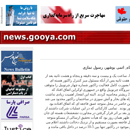
گاه ِ اتمی بوشهر، رسول نمازی
روز شنبه بیست و شش آوریل 1986، ساعت یک و بیست و سه دقیقه و پنجاه و هشت ثانیه بعد از
هفت ثانیه پس از آنکه مسئول میز کنترل راکتور هسته ای
بصورت کامل فعالیت راکتور شماره چهار چرنوبیل را متوقف
ازد ، انفجاری در راکتور شماره 4 نیروگاه چرنوبیل واقع در جمهوری اوکراین اتفاق افتاد که
زلزله سنجهای ِ محلی قدرت آنرا 2.5 ریشتر محاسبه کردند. البته این انفجار اهمیت زیادی نداشت
لوله های بخار و آتش سوزی در ساختمان راکتور محدود می شد
ن حاضر در محل متوجه عمق فاجعه ای که اتفاق افتاده بود
 بودند . تمامی کارکنانی که در این عملیات شرکت داشتند از
وز بعد بر اثر قرار گرفتن در مجاورت تشعشعات هسته ای جان
 از ظهر همان روز بود که هیأت تحقیق ارسالی از مسکو متوجه
ل فاجعه بصورت مستقیم و از نزدیک دخالت داشتند اعلام می
کنند که از 180 تن سوخت رادیواکتیو موجود در راکتور تنها بین 5-10 درصد در داخل باقی مانده و