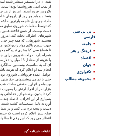
بلاروس فرود آمدند . امروز از هر چ
هستند و باید هر روز از داروهای خا
حادثه چرنوبیل فاجعه بارترین حادثه 
که توسط مقامات شوروی سابق صورت 
::
بی بی سی
شهرهای ِ اطراف تخلیه کند. امروز ش
فارسی
هستند. شهرهایی که همه چیز حتی اس
::
جامعه
جهت سطح بالای مواد رادیواکتیو ام
تا شعاع سی کیلومتری نیروگاه محو
::
فرهنگ و هنر
همراه دارد . دولت شوروی برای ِ ج
::
اقتصاد
با هزینه ای معادل 
::
جهان
ای که به مناسبت بیستمین سالگرد 
انجام شد او اعلام کرد که هزینه ن
::
تکنولوژی
عوامل عمده فروپاشی شوروی بود. 
::
مجموعه مطالب
حتی با تمامی پوششهای ِ حفاظتی بیش 
هزار نفر از افراد ارتش را بصورت 
کرد تا بدون پوششهای ِ حفاظتی به ت
بسیاری از این افراد با فاصله چند م
آورد به دلیل تشعشات کشته شدند و 
دست و پنجه نرم می کنند و در بیم
انتظار می رود که این رقم تا سالهای ِ بعد به 200 هز
تبليغات خبرنامه گويا