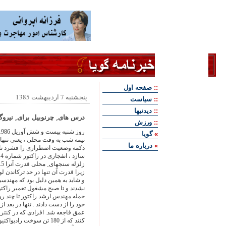
::
صفحه اول
پنجشنبه 7 اردیبهشت 1385
::
سياست
::
ديدنيها
درس های ِ چرنوبیل برای ِ نیرو
::
ورزش
»
گويا
نیمه شب به وقت محلی ، یعنی تنها 
»
درباره ما
دکمه وضعیت اضطراری را فشرد تا 
س
زیرا قدرت آن تنها در حد ترکاندن 
و شاید به همین دلیل بود که مهندسی
نشدند و تا صبح مشغول تعمیر راکتور
جمله مهندس ارشد راکتور تا چند ر
خود را از دست دادند . تنها در بعد
عمق فاجعه شد. افرادی که در کنتر