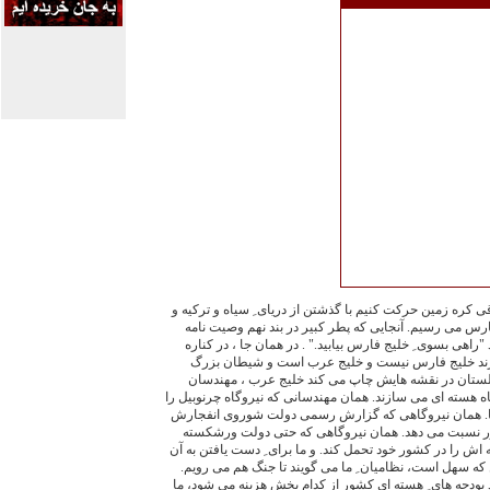
کره زمین حرکت کنیم با گذشتن از دریای ِ سیاه و ترکیه و
رس می رسیم. آنجایی که پطر کبیر در بند نهم وصیت نامه
اهی بسوی ِ خلیج فارس بیابید." . در همان جا ، در کناره
دارند خلیج فارس نیست و خلیج عرب است و شیطان بزرگ
گلستان در نقشه هایش چاپ می کند خلیج عرب ، مهندسان
 هسته ای می سازند. همان مهندسانی که نیروگاه چرنوبیل را
نها. همان نیروگاهی که گزارش رسمی دولت شوروی انفجارش
ور نسبت می دهد. همان نیروگاهی که حتی دولت ورشکسته
اش را در کشور خود تحمل کند. و ما برای ِ دست یافتن به آن
ین که سهل است، نظامیان ِ ما می گویند تا جنگ هم می رویم.
د بودجه های ِ هسته ای کشور از کدام بخش هزینه می شود، ما