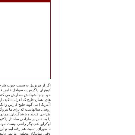
اگر از چرنوبیل به سمت جنوب شرقی 
کوههای زاگرس به سواحل خلیج ِ فا
خود بهِ جانشینانش سفارش می کند "ر
های ِ همان خلیج که اعراب تاکید 
[آمریکا] می گوید خلیج فارس و ان
روسی سالهاست که برای ما نیروگاه
طراحی کردند و یا شاگردان ِ هما
را به نقص در طراحی ساختار راکت
اوکراین هم دیگر راضی نیست نمونه 
تا شورای ِ امنیت هم رفته ایم. و ا
وقتی نماینگان مجلس ِ ما نمی دانن