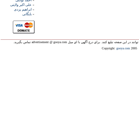
»
احمد توکلی
»
علی اکبر ولايتی
»
ابراهيم يزدی
»
بايگانی
ليغ کنند. براي درج آگهي با اي ميل advertisement @ gooya.com تماس بگيريد.
Copyright:
gooya.com
2005