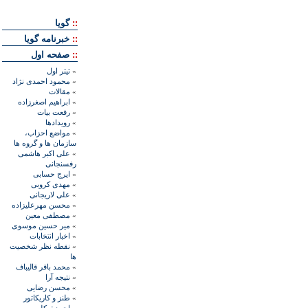
::
گويا
::
خبرنامه گويا
::
صفحه اول
»
تيتر اول
»
محمود احمدی نژاد
»
مقالات
»
ابراهيم اصغرزاده
»
رفعت بیات
»
رويدادها
»
مواضع احزاب،
سازمان ها و گروه ها
»
علی اکبر هاشمی
رفسنجانی
»
ايرج حسابی
»
مهدی کروبی
»
علی لاريجانی
»
محسن مهرعليزاده
»
مصطفی معين
»
مير حسين موسوی
»
اخبار انتخابات
»
نقطه نظر شخصيت
ها
»
محمد باقر قاليباف
»
نتيجه آرا
»
محسن رضايی
»
طنز و کاريکاتور