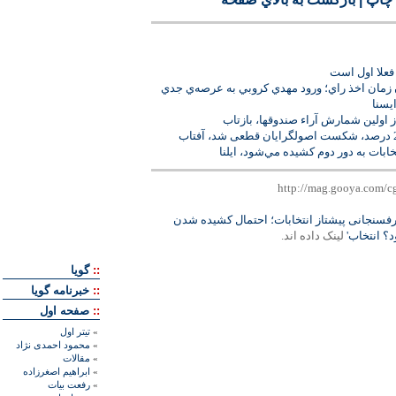
ن زمان اخذ راي؛ ورود مهدي كروبي به عرصه‌ي جدي
يسنا
ز اولين شمارش آراء صندوقها، بازتاب
بات به دور دوم كشيده مي‌‏شود، ايلنا
رفسنجانی پیشتاز انتخابات؛ احتمال کشیده شدن
؟ انتخاب'
لينک داده اند.
::
گويا
::
خبرنامه گويا
::
صفحه اول
»
تيتر اول
»
محمود احمدی نژاد
»
مقالات
»
ابراهيم اصغرزاده
»
رفعت بیات