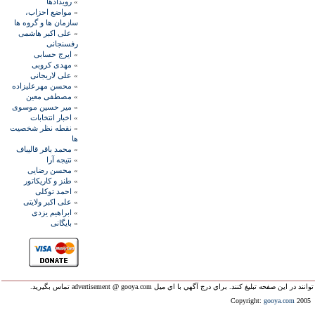
»
رويدادها
»
مواضع احزاب،
سازمان ها و گروه ها
»
علی اکبر هاشمی
رفسنجانی
»
ايرج حسابی
»
مهدی کروبی
»
علی لاريجانی
»
محسن مهرعليزاده
»
مصطفی معين
»
مير حسين موسوی
»
اخبار انتخابات
»
نقطه نظر شخصيت
ها
»
محمد باقر قاليباف
»
نتيجه آرا
»
محسن رضايی
»
طنز و کاريکاتور
»
احمد توکلی
»
علی اکبر ولايتی
»
ابراهيم يزدی
»
بايگانی
ليغ کنند. براي درج آگهي با اي ميل advertisement @ gooya.com تماس بگيريد.
Copyright:
gooya.com
2005