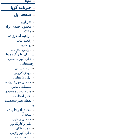
::
گويا
::
خبرنامه گويا
::
صفحه اول
»
تيتر اول
»
محمود احمدی نژاد
»
مقالات
»
ابراهيم اصغرزاده
»
رفعت بیات
»
رويدادها
»
مواضع احزاب،
سازمان ها و گروه ها
»
علی اکبر هاشمی
رفسنجانی
»
ايرج حسابی
»
مهدی کروبی
»
علی لاريجانی
»
محسن مهرعليزاده
»
مصطفی معين
»
مير حسين موسوی
»
اخبار انتخابات
»
نقطه نظر شخصيت
ها
»
محمد باقر قاليباف
»
نتيجه آرا
»
محسن رضايی
»
طنز و کاريکاتور
»
احمد توکلی
»
علی اکبر ولايتی
»
ابراهيم يزدی