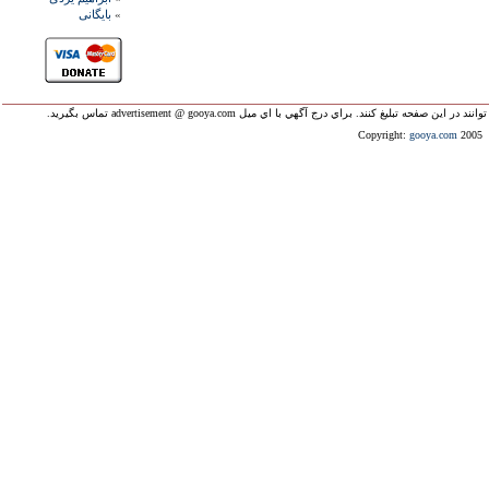
»
بايگانی
ليغ کنند. براي درج آگهي با اي ميل advertisement @ gooya.com تماس بگيريد.
Copyright:
gooya.com
2005