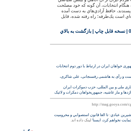
ه هنگام انتخابات، آن گونه كه خود مصلحت
‌پسندند، حافظ آزادي‌هاي به دست آمده
‌اي است يك‌طرفه؛ راه رفته شده، قابل
|
نسخه قابل چاپ
|
بازگشت به بالاي
ری خواهان ايران در ارتباط با دور دوم انتخابات
ت و رأی به هاشمی رفسنجانی، علی شاکری،
اری ملی و بین المللی، حزب دموکرات ایران
ژدها و مار غاشيه، جمهوريخواهان دمکرات و لائيک
شيرين عبادي: تا الغا قانون استصوابي و محروميت
ايت نخواهم كرد، ايسنا'
لينک داده اند.