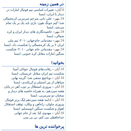
در همين زمينه
6 آبان»
تغييرات اساسی تيم فوتبال امارات در
ديدار با ايران، ايسنا
24 مهر»
علی دايی مترجم سرمربی کره‌شمالی
شد! کيم جونگ هون: بازی بايد يک ‌بر يک تمام
می‌شد، ايسنا
24 مهر»
حاشيه‌نگاری های ديدار ايران و کره
شمالی، ايسنا
24 مهر»
مقدماتی جام‌جهانی۲۰۱۰: تيم ملی
ايران ۲ بر يک کره‌شمالی را شکست داد، ايسنا
24 مهر»
مقدماتی جام ‌جهانی ۲۰۱۰: شکست
سنگين امارات مقابل کره‌ جنوبی، ايسنا
بخوانید!
10 آبان »
رقابت‌های فوتبال جوانان آسيا:
شکست تيم ايران مقابل عربستان، ايسنا
10 آبان »
بوناچيچ منتفی شد؛ گزينه نهايی
سپاهان از بين استيلی و کربکندی، ايسنا
10 آبان »
پيروزی استقلال بر ذوب آهن در پايان
هفته‌ سيزدهم، به همراه حاشيه های ديدار و
سخنان دو سرمربی، ايسنا
10 آبان »
ادامه‌ هفته سيزدهم ليگ برتر فوتبال:
پيروزی ملوان، راه‌آهن و پيکان، توقف استقلال
اهواز و شکست سنگين ابومسلم، ايسنا
10 آبان »
مهدوى كيا: بعد از جام جهانى
خداحافظى مى كنم، بی بی سی
پرخواننده ترین ها