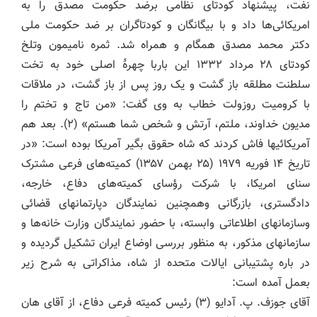
نفت، پیشنهاد کودتای نظامی برضد حکومت مصدق را به
امریکائی‌ها داد و با بیگانگان و کودتاگران بر ضد حکومت ملی
دکتر محمد مصدق همگام و همراه شد. ثمره نامیمون وتلخ
کودتای ۲۸ مرداد ۱۳۳۲ این باربا چهرۀ اصلی خود به تخت
سلطنت مطلقه باز گشت و یک روز پس از باز گشت، در ملاقات
با کرومیت روزولت خطاب به وی گفت: «من تاج و تختم را
مدیون خداوند، ملتم، آرتش و شخص شما هستم» (۲). بعد هم
آمریکائیها فاش کردند که شاه حقوق بگیر آمریکا بوده است: «در
تاریخ ۱۴ فوریه ۱۹۷۹ (۲۵ بهمن ۱۳۵۷) کمیته‌های فرعی مشترک
سنای امریکا، با شرکت رؤسای کمیته‌های دفاع، خارجه،
دادگستری، بازرگانی وهمچنین نمایندگان دپارتمانهای قضائی
وسازمانهای اطلاعاتی وابسته، با حضور نمایندگان وزارت خانه‌ها و
سازمانهای مذکور، به منظور بررسی اوضاع ایران تشکیل گردیده و
در باره پشتیبانی ایالات متحده از شاه، مذاکراتی به شرح زیر
بعمل آمده است:
آقای جوزف. پ. آدایو (۳) رئیس کمیته فرعی دفاع، از آقای هان