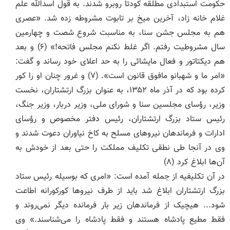
حکومت استبدادی مطلقه کودتا روبرو شدند. به قول اسدالله علم
غلام خانه زاد، آخرین میخ بر تابوت مشروطه زده شد. «عصرى
هم به مجلس جشن سنا، به مناسبت شروع شصت و چهارمین
سال مشروطیت رفتم. اگر غلط نکنم مجلس فاتحه!» (۶) و بعد
هم دیکتاتور و فعال مایشائى را به حد اعلاى خود رساند و گفت:
«امر ما و شهبانو مافوق قانون است». (۷) و غرور چنان او را کور
کرده بود که در آذر ماه ۱۳۵۲، به عنوان بزرگ ارتشتاران، نخست
وزیر، رؤسای مجلسین سنا و شورا‌ی ملی، وزیر دربار، وزیر جنگ،
رئیس ستاد بزرگ ارتشتاران، رئیس دفتر مخصوص و رؤسای
ادارات و فرماندهان نیروهای مسلح به کاخ نیاوران دعوت شدند و
وی در آنجا طی نطقی تکلیف مملکت را حتی بعد از خودش به
آن‌ها ابلاغ کرد (۸)
در آن تکلیفیه از جمله آمده است: «امری که بوسیله رئیس ستاد
بزرگ ارتشتاران ابلاغ شد باید از طرف نیروها کورکورانه اطاعت
شود... هیچیک از فرماندهان زیر بار فرمانده دیگر نمی‌روند و
فقط مطیع پادشاه هستند و فقط پادشاه را می‌شناسند.» وی