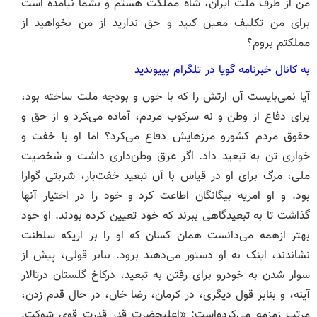
من از طرف ملت ایران، شاه مملکت هستم و بشما نیامده است
برای من تکلیف معین کنید و حق ندارید از من بخواهید از
مملکتم بروم؟
به کانال خبرنامه گویا در تلگرام بپیوندید
آیا نمی‌بایست آن ارتش را که با خون و بودجه ملت ساخته بود،
برای دفاع از وطن و نه سرکوب مردم، آماده می‌‍کرد و از حق و
حقوق مردم کشورو مرزهایش دفاع می‌کرد؟ اما او با خفت و
خواری تن به تبعید داد. اگر عرق وطن‌داری داشت و شخصیت
ملی، مرگ برای او در قیاس با آن تبعید خفت‌بار، شربتی گوارا
بود. و او امریه بیگانگان اطاعت کرد و خود را در اختیار آنها
گذاشت تا به تبعید‌گاهی ببرند که خود تعیین کرده بودند. او خود
بهتر ازهمه می‌دانست همان کسان که او را بر اریکه سلطنت
نشاندند، اینک به او دستور می‌دهند برود. بنابر قولی، پیش از
سوار شدن به خودرو برای رفتن به تبعید، درکاخ گلستان درتالار
آینه، و بنابر قول دیگری، در کرمان، رضا خان، در حال قدم زدن،
مرتب زمزمه می‌کرده‌است: «اعلیحضرت قدر قدرت قوی شوکت.