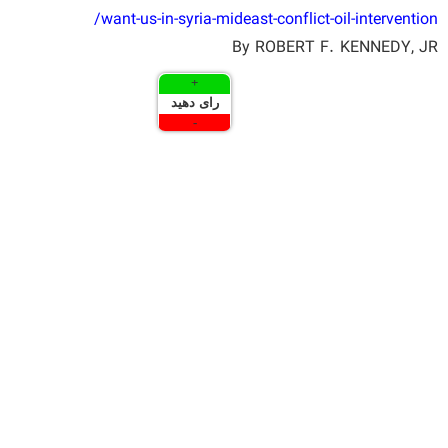
want-us-in-syria-mideast-conflict-oil-intervention/
By ROBERT F. KENNEDY, JR
+
رای دهید
-