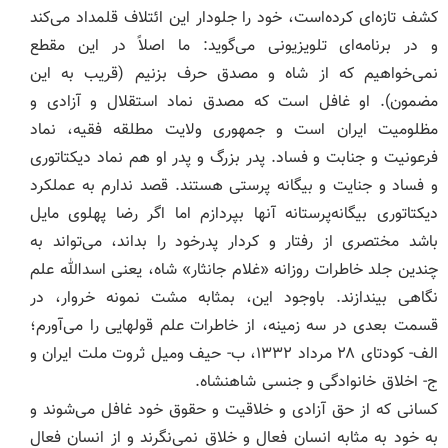
کشف تازه‌ای کرده‌است، خود را جلودار این ائتلاف قلمداد می‌کند
و در برنامه‌ای تلویزیونی می‌گوید: ما اصلاً در این مقطع
نمی‌خواهیم که از شاه و مصدق حرف بزنیم (قریب به این
مضمون). او غافل است که مصدق نماد استقلال و آزادی و
مظلومیت ایران است و جمهوری ولایت مطلقه فقیه، نماد
فرعونیت و جنابت و فساد. پدر بزرگ و پدر او هم نماد دیکتاتوری
و فساد و جنایت و بیگانه پرستی هستند. قصد ندارم به عملکرد
دیکتاتوری بیگانه‌پرستانه آنها بپردازم اما اگر رضا پهلوی مایل
باشد مختصری از رفتار و کردار پدرخود را بداند، می‌تواند به
چندین جلد خاطرات روزانه «غلام جانثار» شاه، یعنی اسدالله علم
نگاهی بیندازند. باوجود این، بمثابه مشت نمونه خروار، در
قسمت بعدی در سه زمینه، از خاطرات علم قولهایی را می‌آورم؛
الف- کودتای ۲۸ مرداد ۱۳۳۲، ب- حیف ومیل ثروت ملت ایران و
ج- اخلاق خانوادگی و جنسی شاهنشاه.
کسانی که از حق آزادی و خلاقیت و حقوق خود غافل می‌شوند و
به خود به مثابه انسان فعال و خلاق نمی‌نگرند و از انسان فعال