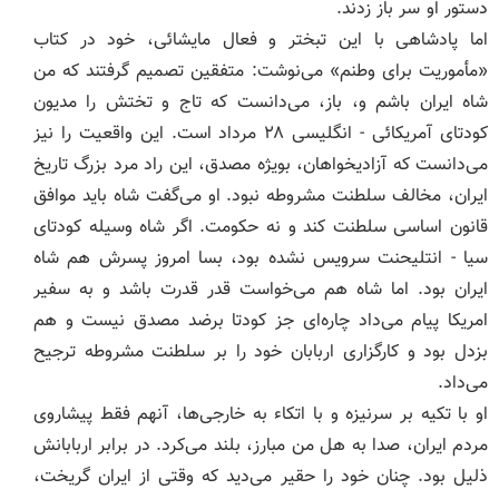
دستور او سر باز زدند.
اما پادشاهی با این تبختر و فعال مایشائی، خود در کتاب
«مأموریت برای وطنم» می‌نوشت: متفقین تصمیم گرفتند که من
شاه ایران باشم و، باز، می‌دانست که تاج و تختش را مدیون
کودتای آمریکائی - انگلیسی ۲۸ مرداد است. این واقعیت را نیز
می‌دانست که آزادیخواهان، بویژه مصدق، این راد مرد بزرگ تاریخ
ایران، مخالف سلطنت مشروطه نبود. او می‌گفت شاه باید موافق
قانون اساسی سلطنت کند و نه حکومت. اگر شاه وسیله کودتای
سیا - انتلیحنت سرویس نشده بود، بسا امروز پسرش هم شاه
ایران بود. اما شاه هم می‌خواست قدر قدرت باشد و به سفیر
امریکا پیام می‌داد چاره‌ای جز کودتا برضد مصدق نیست و هم
بزدل بود و کارگزاری اربابان خود را بر سلطنت مشروطه ترجیح
می‌داد.
او با تکیه بر سرنیزه و با اتکاء به خارجی‌ها، آنهم فقط پیشاروی
مردم ایران، صدا به هل من مبارز، بلند می‌کرد. در برابر اربابانش
ذلیل بود. چنان خود را حقیر می‌دید که وقتی از ایران گریخت،