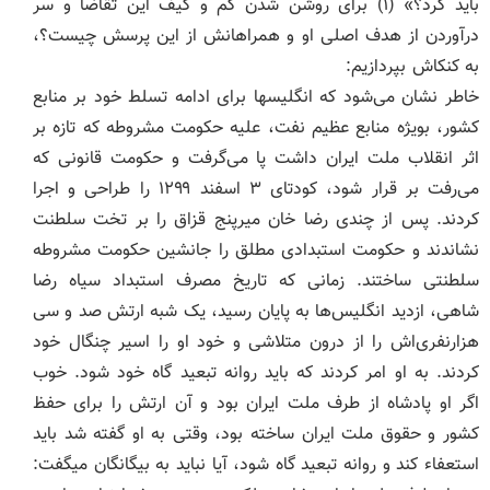
باید کرد؟» (۱) برای روشن شدن کم و کیف این تقاضا و سر
درآوردن از هدف اصلی او و همراهانش از این پرسش چیست؟،
به کنکاش بپردازیم:
خاطر نشان می‌شود که انگلیسها برای ادامه تسلط خود بر منابع
کشور، بویژه منابع عظیم نفت، علیه حکومت مشروطه که تازه بر
اثر انقلاب ملت ایران داشت پا می‌گرفت و حکومت قانونی که
می‌رفت بر قرار شود، کودتای ۳ اسفند ۱۲۹۹ را طراحی و اجرا
کردند. پس از چندی رضا خان میرپنج قزاق را بر تخت سلطنت
نشاندند و حکومت استبدادی مطلق را جانشین حکومت مشروطه
سلطنتی ساختند. زمانی که تاریخ مصرف استبداد سیاه رضا
شاهی، ازدید انگلیس‌ها به پایان رسید، یک شبه ارتش صد و سی
هزارنفری‌اش را از درون متلاشی و خود او را اسیر چنگال خود
کردند. به او امر کردند که باید روانه تبعید گاه خود شود. خوب
اگر او پادشاه از طرف ملت ایران بود و آن ارتش را برای حفظ
کشور و حقوق ملت ایران ساخته بود، وقتی به او گفته شد باید
استعفاء کند و روانه تبعید گاه شود، آیا نباید به بیگانگان میگفت: