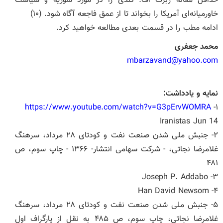
حداقل مقاله ربرت اف. کندی را در مورد سوریه و سیاست
خاورمیانه‌ای آمریکا را بخواند تا از عمق فاجعه آگاه شود. (۱۰)
ادامه مطب را در قسمت بعدی مطالعه خواهید کرد.
محمد جعفری
mbarzavand@yahoo.com
نمایه و یادداشت:
https://www.youtube.com/watch?v=G3pErvWOMRA
۱-
Iranistas Jun 14
۲- جنبش ملی شدن صنعت نفت و کودتای ۲۸ مرداد، سرهنگ
غلامرضا نجاتی، - شرکت سهامی انتشار- ۱۳۶۶ - چاپ سوم، ص
۴۸۱
۳- Joseph P. Addabo
۴- Han David Newsom
۵- جنبش ملی شدن صنعت نفت و کودتای ۲۸ مرداد، سرهنگ
غلامرضا نجاتی، چاپ سوم، ص ۴۸۵ به نقل از پارگراف اول