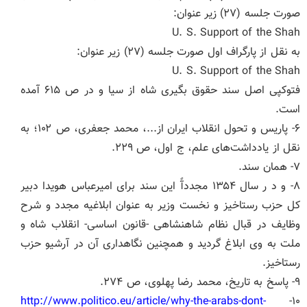
صورت جلسه (۲۷) زیر عنوان:
U. S. Support of the Shah
به نقل از پارگراف اول صورت جلسه (۲۷) زیر عنوان:
U. S. Support of the Shah
فتوکپی اصل سند حقوق بگیری شاه از سیا و در ص ۶۱۵ آمده
است.
۶- پاریس و تحول انقلاب ایران از...، محمد جعفری، ص ۱۰۲؛ به
نقل از یادداشت‌های علم، ج اول، ص ۲۲۹.
۷- همان سند.
۸- و د ر سال ۱۳۵۴ مجددآً این سند برای امیرعباس هویدا دبیر
کل حزب رستاخیز و نخست وزیر به عنوان ابلاغیه مجدد و شرح
وظایف در قبال نظام شاهنشاهی -قانون اساسی- انقلاب شاه و
ملت به وی ابلاغ گردید و همچنین نگاهداری آن در آرشیو حزب
رستاخیز.
۹- پاسخ به تاریخ، محمد رضا پهلوی، ص ۲۷۴.
http://www.politico.eu/article/why-the-arabs-dont-
۱۰-