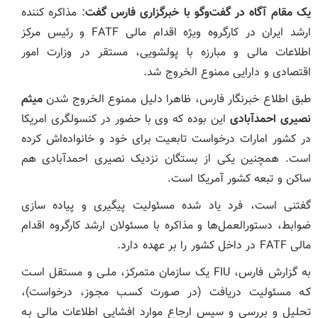
یک مقام آگاه در گفت‌وگو با خبرگزاری فارس گفت
: مذاکره کننده
ارشد ایران در کارگروه ویژه اقدام مالی FATF و رئیس مرکز
اطلاعات مالی و مبارزه با پولشویی، مستقر در وزارت امور
اقتصادی و دارایی ممنوع الخروج شد.
طبق اطلاع خبرنگار فارس، ظاهرا دلیل ممنوع الخروج شدن
میثم
نصیری احمدآبادی
این بوده که وی با حضور در کنسولگری امریکا
در کشور امارات درخواست تابعیت برای خود و خانواده‌اش کرده
است. همچنین یکی از بستگان نزدیک نصیری احمدآبادی هم
ساکن و تبعه کشور آمریکا است.
گفتنی است، فرد یاد شده مسئولیت پیگیری و پیاده سازی
ضوابط، دستورالعمل‌ها و مذاکره با مسئولان ارشد کارگروه اقدام
مالی FATF در داخل کشور را بر عهده دارد.
به گزارش فارس، FIU یک سازمان متمرکز، ملـی و مستقل اسـت
کـه مسئولیت دریافت (در صـورت کسـب مجـوز، درخواست)،
تحلیل و بررسی و سپس ارجاع موارد افشایی اطلاعات مالی بـه