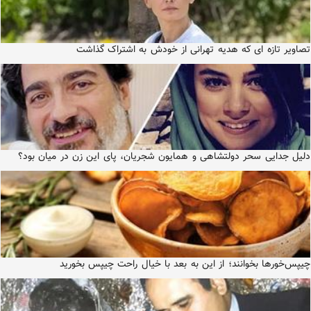
تصاویر تازه ای که هدیه تهرانی از خودش به اشتراک گذاشت
دلیل جدایی سحر دولتشاهی و همایون شجریان، پای این زن در میان بود؟
چیپس‌خورها بخوانند؛ از این به بعد با خیال راحت چیپس بخورید