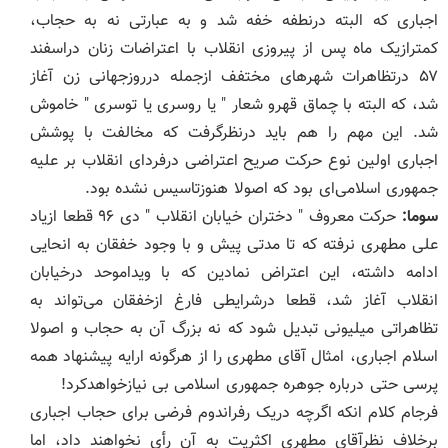
اجباری که البته درنطفه خفه شد و به عبارتی نه به حجاب،
کمترازیک ماه پس از پیروزی انقلاب با اعتراضات زنان دراسفند
۵۷ درتظاهرات شهرهای مختفف ازجمله درروزجهانی زن آغاز
شد، که البته با چماق قهرو شعار " یا روسری یا توسری " خاموش
شد. این مهم را هم باید درنظرگرفت که مخالفت با پوشش
اجباری اولین نوع حرکت صریح اعتراضی درفردای انقلاب بر علیه
جمهوری اسلامی‌ای بود که اصولا هنوزتاسیس نشده بود.
سوما:
حرکت معروف " دختران خیابان انقلاب " دی ۹۶ قطعا ازیاد
علی مطهری نرفته که تا مدتی پیش و با وجود خفقان به انحایی
ادامه داشته، این اعتراض نمادین که با ویداموحد درخیابان
انقلاب آغاز شد، قطعا درشرایطی فارغ ازخفقان می‌تواند به
تظاهراتی میلیونی تبدیل شود که نه بزرگ آن به حجاب و اصولا
اسلام اجباری، امثال آقای مطهری را از هرگونه ارایه پیشنهاد همه
پرسی حتی درباره جوهره جمهوری اسلامی بی نیازخواهدکرد!
فرجام کلام انکه اگرچه دریک رفراندوم فرضی برای حجاب اجباری
برخلاف نظرآقای مطهری اکثریت به آن رأی نخواهند داد، اما