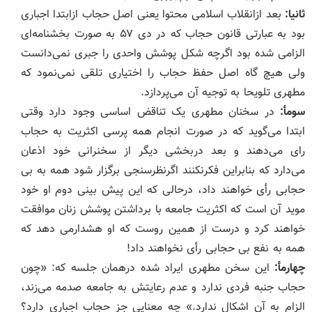
ثانیا:
بعد ازانقلاب اسلامی محتوا یعنی اصل حجاب ازابتدا اجباری
بود به عبارتی قانون حجاب که در دی ۵۷ به صورت بخشنامه‌ای
الزامی شده بود اگرچه شکل پوشش واحدی را جبری نمی‌دانست
ولی هیچ گاه اصل حفظ حجاب را اختیاری تلقی نمی‌نمود که
مطهری تلویحا به توجیه آن می‌پردازد.
سومأ:
در سخنان مطهری یک تناقض اساسی وجود دارد وقتی
ابتدا می‌گوید که در صورت انجام همه پرسی اکثریت به حجاب
رای می‌دهند و بعد دربخشی دیگر از سخنرانی خود اذعان
می‌دارد که بنابراین فکرنکنند اگرنظرسنجی برگزار شود همه به بی
حجابی رأی خواهند داد، درحالی که این پیش بینی دوم او خود
موید آن است که اکثریت جامعه با برداشتن پوشش زنان موافقت
خواهند کرد و درست از همین روست که او هشدارمی دهد که
همه به نفع بی حجابی رأی نخواهند داد!
چهارمأ:
این سخن مطهری ایراد شده درهمان جلسه که: «چون
حجاب جنبه فردی ندارد و عدم رعایتش به جامعه صدمه می‌زند،
الزام به آن اشکال ندارد.» چه معنایی جز حجاب اجباری دارد؟