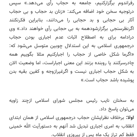
رفراندوم برگزارکنیم، جامعه به حجاب رأی می‌دهد.» سپس
درتوجیه سخن خود اضافه می‌کند: «زنان بد حجاب و بی حجاب
آثار بی حجابی و بد حجابی را می‌دانند، بنابراین فکرنکنند
اگرنظرسنجی برگزارشودهمه به بی حجابی رأی خواهند داد.» وی
درادامه برای به اصطلاح اثبات عدم اجباری بودن حجاب
درجمهوری اسلامی به این استدلال چوبین متوسل می‌شود که:
«اگرما شکل خاصی از حجاب را اجبارکنیم مثلا بگوییم همه
چادرسرکنند یا روبنده بزنند این معنی اجباراست، اما وضعیت الان
به شکل حجاب اجباری نیست و اگرغیرازوجه و کفین بقیه بدن
پوشیده باشد حجاب است.»
به سخنان نایب رئیس مجلس شورای اسلامی ازچند زاویه
می‌توان پاسخ داد.
اولا:
برخلاف نظرایشان حجاب درجمهوری اسلامی از همان ابتدای
انقلاب به امری اجباری تبدیل شد آنهم به دستورآیت الله خمینی
فقط کم تراز یک ماه پس از پیروزی انقلاب.