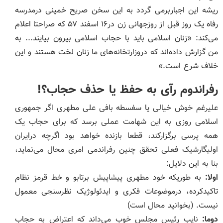
ریشه این اجباربرمی گردد به این سخن صریح خمینی درمدرسه
رفاه یک روز قبل از روزجهانی زن در۱۶ اسفند ۵۷ که صراحتا اعلام
می‌کند: «زنان اسلامی باید با حجاب اسلامی بیرون بیایند... به
من گزارش داده‌اند که دروزارتخانه‌های ما زنان لخت هستند و این
خلاف شرع است.»
رفراندوم رآی به حفظ یا حذف حجاب؟!
علیرغم خوش خیالی یا سفسطه بافی علی مطهری اگر جمهوری
اسلامی روزی به این شهامت عملی برسد که برای حجاب یک
همه پرسی برگزارکند، قطعا بازنده خواهد بود اگرچه درایران
اولیگارشیک فعلی تحقق چنین رفراندمی امری محال می‌نماید،
بنا به این دلایل:
اولا:
به طوریکه خود مطهری پیشاپیش برتابو و خط قرمز نظام
تاکیدکرده، درموضوعات فکری و ایدئولوژیک نظرسنجی معمول
نیست. (بخوانید محال است)
دوما:
نایب رئیس مجلس خوب می‌داند که اعتراض به حجاب