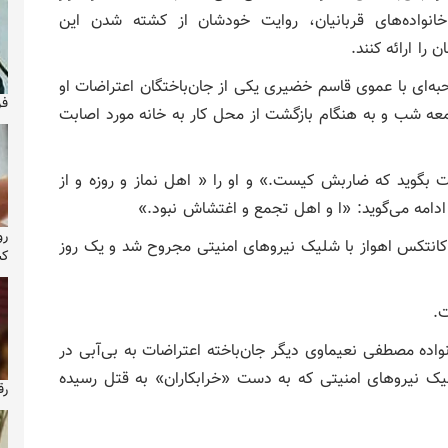
انواده‌های قربانیان، روایت خودشان از کشته شدن این
 را ارائه کنند.
رس با انتشار مصاحبه‌ای با عموی قاسم خضیری یکی از جان‌باختگان اعتراضات او
فر
عه شب و به هنگام بازگشت از محل کار به خانه مورد اصابت
 بگوید که ضاربش کیست.» و او را « اهل نماز و روزه و از
امه می‌گوید: «ا و اهل تجمع و اغتشاش نبود.»
رو
ر منطقه کانتکس اهواز با شلیک نیروهای امنیتی مجروح شد و یک روز
کش
ت.
اده مصطفی نعیماوی دیگر جان‌باخته اعتراضات به بی‌آبی در
ک نیروهای امنیتی که به دست «خرابکاران» به قتل رسیده
رق