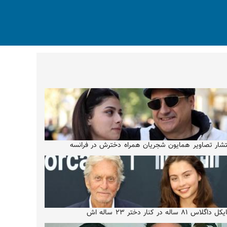
تشار تصاویر همایون شجریان همراه دخترش در فرانسه
 داگلاس ۸۱ ساله در کنار دختر ۲۳ ساله اش