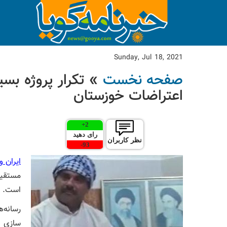
Sunday, Jul 18, 2021
صفحه نخست
» تکرار پروژه بسی
اعتراضات خوزستان
+
2
رای دهید
نظر کاربران
-
93
ایران وا
مستقیم
است.
رسانه‌
سازی ا