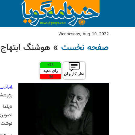
Wednesday, Aug 10, 2022
صفحه نخست
» هوشنگ ابتهاج(
+
23
رای دهید
نظر کاربران
-
56
ایران و
پژوهشگ
«یلدا 
تصویری
نوشت: 