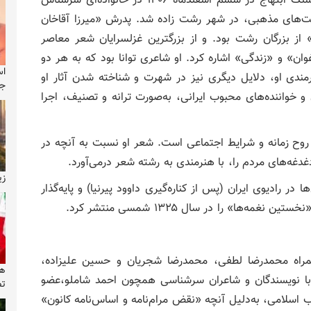
میرهوشنگ ابتهاج در ششم اسفندماه ۱۳۰۶ در خانواده‌ای سرشناس
یت‌های مذهبی، در شهر رشت زاده شد. پدرش «میرزا آقاخان
» از بزرگان رشت بود. و از بزرگترین غزلسرایان شعر معاصر
غوان» و «زندگی» اشاره کرد. او شاعری توانا بود که به هر دو
اس
مندی او، دلایل دیگری نیز در شهرت و شناخته شدن آثار او
جن
ن و خواننده‌های محبوب ایرانی، به‌صورت ترانه و تصنیف، اجرا
 روح زمانه و شرایط اجتماعی است. شعر او نسبت به آنچه در
دغه‌های مردم را، با هنرمندی به رشته شعر درمی‌آورد.
زی
ست برنامه گل‌ها در رادیوی ایران (پس از کناره‌گیری داوود پیرنیا) و پایه‌گذار
ا» را در سال ۱۳۲۵ شمسی منتشر کرد.
از حادثه میدان ژاله (۱۷ شهریور ۱۳۵۷) به‌همراه محمدرضا لطفی، محمدرضا شجریان و حسین علیزاده،
ه با نویسندگان و شاعران سرشناسی همچون احمد شاملو،عضو
تص
ان بود اما در سال ۱۳۵۸ پس از انقلاب اسلامی، به‌دلیل آنچه «نقض مرام‌نامه و اساس‌نامه کانون»