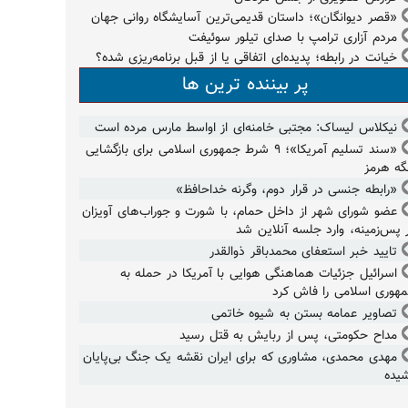
«قصر دیوانگان»؛ داستان قدیمی‌ترین آسایشگاه روانی جهان
مردم آزاری ترامپ با صدای تیلور سوئیفت
خیانت در رابطه؛ پدیده‌ای اتفاقی یا از قبل برنامه‌ریزی شده؟
پر بیننده ترین ها
نیکلاس لیساک: مجتبی خامنه‌ای از اواسط مارس مرده است
«سند تسلیم آمریکا»؛ ۹ شرط جمهوری اسلامی برای بازگشایی
گه هرمز
«رابطه جنسی در قرار دوم، وگرنه خداحافظ»
عضو شورای شهر از داخل حمام، با شورت و جوراب‌های آویزان
 پس‌زمینه، وارد جلسه آنلاین شد
تایید خبر استعفای محمدباقر ذوالقدر
اسرائیل جزئیات هماهنگی هوایی با آمریکا در حمله به
هوری اسلامی را فاش کرد
تصاویر عمامه بستن به شیوه خاتمی
مداح حکومتی، پس از ربایش به قتل رسید
مهدی محمدی، مشاوری که برای ایران نقشه یک جنگ بی‌پایان
یده