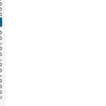
تن
در
جم
کش