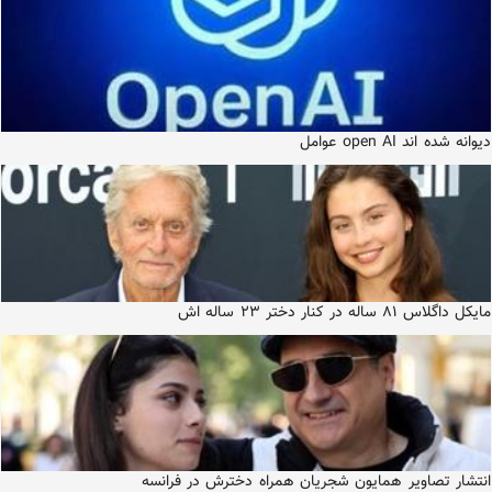
دیوانه شده اند open AI عوامل
مایکل داگلاس ۸۱ ساله در کنار دختر ۲۳ ساله اش
انتشار تصاویر همایون شجریان همراه دخترش در فرانسه