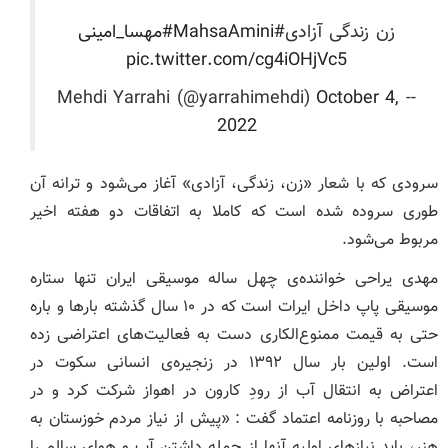
‌زن زندگى آزادى
#MahsaAmini
#مهسا_امينى
pic.twitter.com/cg4iOHjVc5
October 4,
-- Mehdi Yarrahi (@yarrahimehdi)
2022
سرودی که با شعار «زن، زندگی، آزادی» آغاز می‌شود و ترانه آن
طوری سروده شده است که کاملا به اتفاقات دو هفته اخیر
مربوط می‌شود.
مهدی یراحی خواننده‌ی چهل ساله موسیقی ایران تنها ستاره
موسیقی پاپ داخل ایرات است که در ۱۰ سال گذشته بارها و باره
حتی به قیمت ممنوع‌الکاری دست به فعالیت‌های اعتراضی زده
است. اولین بار سال ۱۳۹۲ در زنجیره‌‌ی انسانی سکوت در
اعتراض به انتقال آب از رودِ کارون در اهواز شرکت کرد و در
مصاحبه‌ با روزنامه اعتماد گفت : «پیش از نیاز مردم خوزستان به
هنر، باید نیازهای اولیه آنها از جمله داشتن آب و هوای سالم را