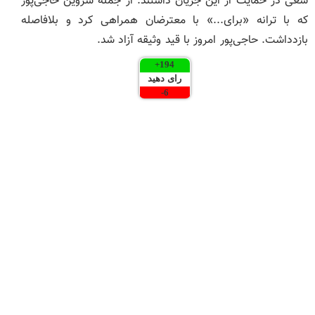
سعی در حمایت از این جریان داشتند. از جمله شروین حاجی‌پور
که با ترانه «برای...» با معترضان همراهی کرد و بلافاصله
بازدداشت. حاجی‌پور امروز با قید وثیقه آزاد شد.
+
194
رای دهید
-
6