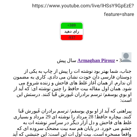
https://www.youtube.com/live/lHSsY9GpEzE?
feature=share
+
309
رای دهید
-
937