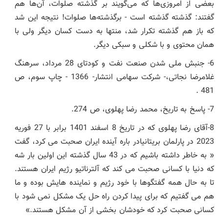
بعضی از امروزی‌ها که می‌گویند بر گذشته صلوات، آن‌ها هم
گفتند: گذشته گذشته است - برگذشته‌ها صلوات! نتیجه این شد
که باز هم گذشته تکرار شد، منتها به دست کسان دیگر ولی با
همان محتوی و با شکلی و سبکی دیگر.
6- جنبش ملی شدن صنعت نفت و کودتای 28 مرداد، سرهنگ
غلامرضا نجاتی،- شرکت سهامی انتشار- 1366 - چاپ سوم، ص
481 .
7- پاسخ به تاریخ، محمد رضا پهلوی، ص 274.
8-آقای رضا پهلوی که در تاریخ 8 اسفند 1401 برابر با 27 فوریه
2023 در پارلمان بریتانیادر باره آینده ایران صحبت می کرد، گفت
« به خاطر داشته باشیم که در 43 سال گذشته این اولین بار شه
که دنیا با کسانی صحبت می کند که آلترناتیو رژیم ایران هستند.
تا به حال همه گفتگوها با خود رژیم و نماینده هایش بوده و ما
هم می گفتیم که برای پیدا کردن راه حل یک مشکل نمی شود با
کسانی صحبت کرد که خودشان بخشی از آن مشکل هستند.»