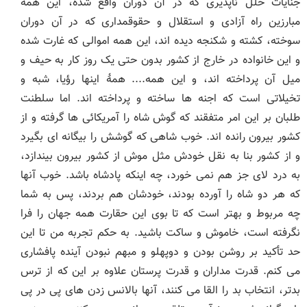
جنایات خلل ناپذیری که در آن دوران واقع شده، این همه
مبارزین راه آزادی و استقلال و حقوقمداری که در آن دوران
سوخته، کشته و شکنجه دیده اند، این همه اموالی که غارت شده
و این خانواده در خارج از کشور بدون حتی یک روز کار به حیف و
میل آن پرداخته اند، و این همه.... همۀ اینها رؤیا، شبه و
تخیلاتی است که اجنه ها ساخته و پرداخته اند. اما سلطنت
طلبان بر این امر متفقند که گوش شاه را آمریکائی ها گرفته و از
کشور بیرون رانده اند. خوب شاهی که گوشش را بیگانه ای بگیرد
و از کشور بنا به نقل خودش مثل موش از کشور بیرون بیندازد،
به درد لای جز هم نمی خورد، چه اینکه پادشاه باشد. خوب آنها
که هر دو شاه را آورده بودند، خودشان هم بردند، پس به شما
چه مربوط و بهتر است که تا بوی این حقارت همه جهان را فرا
نگرفته است، خاموش و ساکت باشید. به حکم تجربه من تا این
حد تأکید بر روشن بودن و دوپهلو و مبهم نبودن آینده پافشاری
می کنم. قدرت مداران و قدرت پرستان علاوه بر این که از ترس
بدتر، انتخاب بد را القا می کنند، آنها بالانس زدن های پی در پی