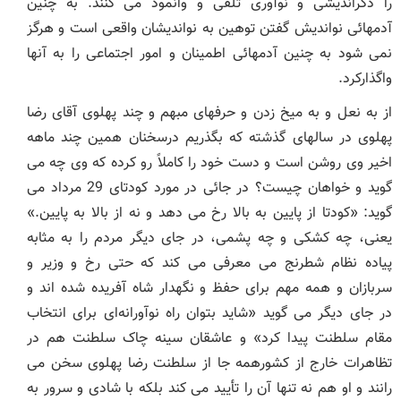
را دگراندیشی و نوآوری تلقی و وانمود می کنند. به چنین
آدمهائی نواندیش گفتن توهین به نواندیشان واقعی است و هرگز
نمی شود به چنین آدمهائی اطمینان و امور اجتماعی را به آنها
واگذارکرد.
از به نعل و به میخ زدن و حرفهای مبهم و چند پهلوی آقای رضا
پهلوی در سالهای گذشته که بگذریم درسخنان همین چند ماهه
اخیر وی روشن است و دست خود را کاملاً رو کرده که وی چه می
گوید و خواهان چیست؟ در جائی در مورد کودتای 29 مرداد می
گوید: «کودتا از پایین به بالا رخ می دهد و نه از بالا به پایین.»
یعنی، چه کشکی و چه پشمی، در جای دیگر مردم را به مثابه
پیاده نظام شطرنج می معرفی می کند که حتی رخ و وزیر و
سربازان و همه مهم برای حفظ و نگهدار شاه آفریده شده اند و
در جای دیگر می گوید «شاید بتوان راه نوآورانه‌ای برای انتخاب
مقام سلطنت پیدا کرد» و عاشقان سینه چاک سلطنت هم در
تظاهرات خارج از کشورهمه جا از سلطنت رضا پهلوی سخن می
رانند و او هم نه تنها آن را تأیید می کند بلکه با شادی و سرور به