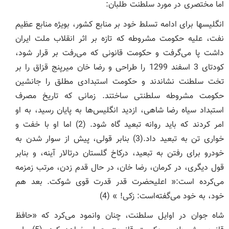
اما مختصری در مورد سلطنت طلبان:
انگلیسها برای ادامه تسلط خود بر منابع کشور، بویژه منابع عظیم
نفت، علیه حکومت مشروطه که تازه بر اثر انقلاب ملت ایران
داشت پا می‌گرفت و حکومت قانونی که می‌رفت بر قرار شود،
کودتای 3 اسفند 1299 را طراحی و رضا خان میرپنج قزاق را بر
تخت سلطنت نشاندند و حکومت استبدادی مطلق را جانشین
حکومت مشروطه سلطنتی ساختند. زمانی که تاریخ مصرف
استبداد سیاه رضا شاهی، ازدید انگلیس‌ها به پایان رسید، به او
امر کردند که باید روانه تبعید گاه شود. (2) اما او با خفت و
خواری تن به تبعید داد.(3) بنابر قولی، پیش از سوار شدن به
خودرو برای رفتن به تبعید، درکاخ گلستان درتالار آینه، و بنابر
قول دیگری، در کرمان، رضا خان، در حال قدم زدن، مرتب زمزمه
می‌کرده‌ است:« اعلیحضرت قدر قدرت قوی شوکت. بعد هم
خود، به خود می‌گفته‌است: زکی! » (4)
شاه جوان در اوایل سلطنت، چنان وانمود می‌کرد که «حافظ