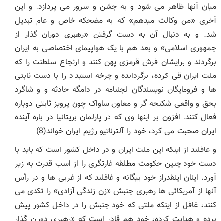
میان آنها ظاهر می شود و به جشن و سرور می پردازد. و این
آخری «من وکالت میدهم» که به مضحکه خاص و عام تبدیل
شد. و به دنبال آن به دست گرفتن «رهبری دوران گذار از
جمهوری اسلامی» و بعد هم با یک هواپیمای اختصاصی به ایران
برگردند و برایشان فرش قرمزی پهن کنند و ارتجاع سلطنت را که
ملت ایران قی کرده، برگردانده و چرخه استبداد را با دست ثابتی
ها و فرومایگان نویسندگان لجننامه در دامگه حادثه و و شاگرد
بحق و واقعی شکنجه گر و معاون ساواک چون پرویز ثابتی دوباره
فعال کنند. افزون بر اینها وی که در پارلمان بریتانیا در باره آینده
ایران صحبت می کرد، خود را آلترناتیو رژیم ایران خواند(8)
و غافلند از اینکه این ملت ایران و در داخل کشور است که باید با
دست خود چنین حکومت مطلقه غارتگری را از اسب قدرت به زیر
آورد. اینان اینقدراز خود بیگانه و غافلند که از غربی ها و در رأس
آنها از آمریکائی ها رهبری جنبش «زن زندگی آزادی» را تکدی می
کنند، غافل از اینکه ملتی که خود جنبش را در داخل کشور پیش
برده و هدایت کرده، خود هم قادر است که «رهبری دوران گذار