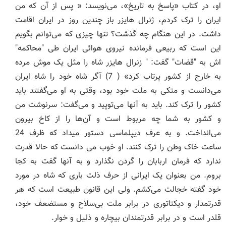
او، در کتاب «پاسخ به تاریخ»، می‌نویسد: « پس از آن که من
ایران را ترک کردم، ژنرال هایزر باز چندین روز در ایران اقامت
داشت. در این هنگام چه گذشت؟ تنها چیزی که می‌توانم بگویم
این است که ربیعی فرمانده نیروی هوائی ایران طی "محاکمه"
اش به "قضات" گفت: " زنرال هایزر شاه را مثل یک موش مرده
به خارج از کشور پرتاب کرد» ( 7) آگر شاه خود را شاه ایران
می‌دانست و متکی به ملت خود بود، وقتی به او می‌گفتند باید
کشور را ترک کند. باید به آنها می‌توپید و می‌گفت: سرنوشت من
و کشور به شما چه مربوط است و آن‌ها را از کاخ بیرون
می‌انداخت. و به عرف دیپلماسی دستور میداد که ظرف 24
ساعت خاک وطن را ترک کنند. او خوب می دانست که حالا قدرت
ندارد که فرمان اربابان را گردن نگذارد و به آنها گفت به کجا
بروم. من بعنوان یک ایرانی از حرف ذلت باری که شاه در مورد
خود گفته خجالت می‌کشم. ولی این قانون طبیعت است که هر
قدرتمدار و دیکتاتوری در برابر ملت بی‌سلاح و مستضعف خود،
قلدر است و در برابر قدرتمندان بیچاره و ذلیل و خوار.