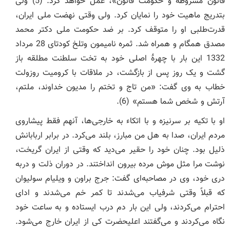
قانون مشروطه و حکومت قانون»، عمل خواهد کرد. (5) ولی
بتدریج ماهیت خود را نمایان کرد. ولی وقتی نهضت ملی ایران،
قدرت‌طلبی او را متوقف کرد. بر ضد حکومت ملی دکتر محمد
مصدق همگام و همراه شد. ثمره نامیمون وتلخ کودتای 28 مرداد
1332 این بار با چهرۀ اصلی خود به تخت سلطنت مطلقه باز
گشت و یک روز پس از بازگشت، در ملاقات با کرومیت روزولت
خطاب به وی گفت: «من تاج و تختم را مدیون خداوند، ملتم،
آرتش و شخص شما هستم» (6).
او با تکیه بر سرنیزه و با اتکاء به خارجی‌ها، آنهم فقط پیشاروی
مردم ایران، صدا به هل من مبارز، بلند می‌کرد. در برابر اربابانش
ذلیل بود. چنان خود را حقیر می‌دید که وقتی از ایران گریخت،
نوشت مرا مثل موش مرده بیرون انداختند. در دوران ذلت و دربه
دری خود، وی در مصاحبه‌ای گفت: جرج براون و ویلیام سولیوان
که قبلاً وقتی شرفیاب می‌شدند تا کمر خم می‌شدند و ادای
احترام می‌کردند، ولی این بار دم درب ایستاده و به ساعت خود
نگاه می‌کردند و می‌گفتند اعلیحضرت کی از ایران خارج می‌شود.