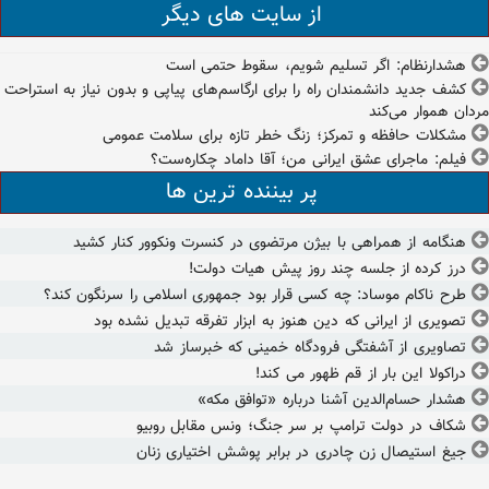
از سایت های دیگر
هشدارنظام: اگر تسلیم شویم، سقوط حتمی است
کشف جدید دانشمندان راه را برای ارگاسم‌های پیاپی و بدون نیاز به استراحت
مردان هموار می‌کند
مشکلات حافظه و تمرکز؛ زنگ خطر تازه برای سلامت عمومی
فیلم: ماجرای عشق ایرانی من؛ آقا داماد چکاره‌ست؟
پر بیننده ترین ها
هنگامه از همراهی با بیژن مرتضوی در کنسرت ونکوور کنار کشید
درز کرده از جلسه چند روز پیش هیات دولت!
طرح ناکام موساد: چه کسی قرار بود جمهوری اسلامی را سرنگون کند؟
تصویری از ایرانی که دین هنوز به ابزار تفرقه تبدیل نشده بود
تصاویری از آشفتگی فرودگاه خمینی که خبرساز شد
دراکولا این بار از قم ظهور می کند!
هشدار حسام‌الدین آشنا درباره «توافق مکه»
شکاف در دولت ترامپ بر سر جنگ؛ ونس مقابل روبیو
جیغ استیصال زن چادری در برابر پوشش اختیاری زنان