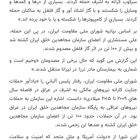
سركوب گرانه به اشرف حمله كردند. بسياری از درها و كمدها و
وسايل را شكستند و با گاز اشك آور و گاز فلفل به ساكنان حمله
كردند. بسياري از كامپيوترها را شكسته و يا با خود برده اند.»
بر اساس بیانیه شورای ملی مقاومت ایران، در پی اين حمله،
علی مستشاری از اعضای سازمان مجاهدین خلق ایران کشته شد
و بيش از ۱۰۰ تن در اثر گاز فلفل مصدوم شدند.
این گزارش می گوید که حال برخی از مصدومان «وخيم است و
شماری به بيمارستان مادر ترزا در تيرانا منتقل شدند.»
ٖشورای ملی مقاومت ایران، رفتار پليس آلباني را «يادآور حملات
جنايت كارانه نيروهاي مالكی به اشرف در عراق در فاصله سال
هاي ۲۰۰۹ تا ۲۰۱۵ میلادی» دانست. اشاره این سازمان به حملات
نیروهای عراقی به پایگاه سازمان مجاهدین خلق ایران در عراق
بود. در آن حملات، حدود ۱۰۰ تن از اعضای سازمان مجاهدین
خلق ایران کشته و صدها تن زخمی شدند.
این شورا از «دولت آمريكا و ملل متحد كه امنيت و سلامت