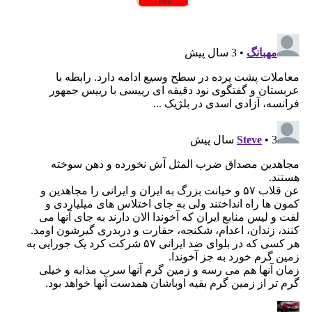
-
162