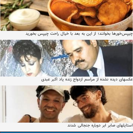
چیپس‌خورها بخوانند؛ از این به بعد با خیال راحت چیپس بخورید
عکسهای دیده نشده از مراسم ازدواج زنده یاد اکبر عبدی
استایلهای صابر ابر دوباره جنجالی شدند