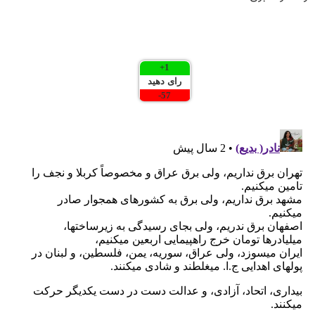
+
1
رای دهید
-
57