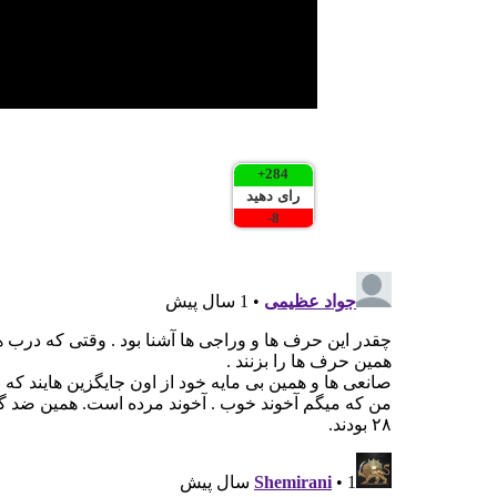
+
284
رای دهید
-
8