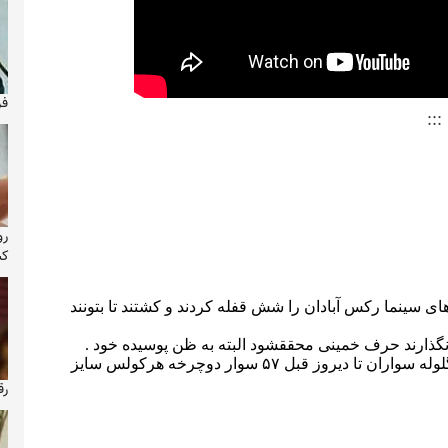
فر
:::
رو
کش
رق