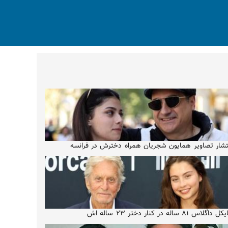
تشار تصاویر همایون شجریان همراه دخترش در فرانسه
 داگلاس ۸۱ ساله در کنار دختر ۲۳ ساله اش