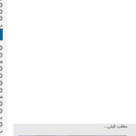
می
فقط 
فقط 
جم
مطلب قبلی...
می