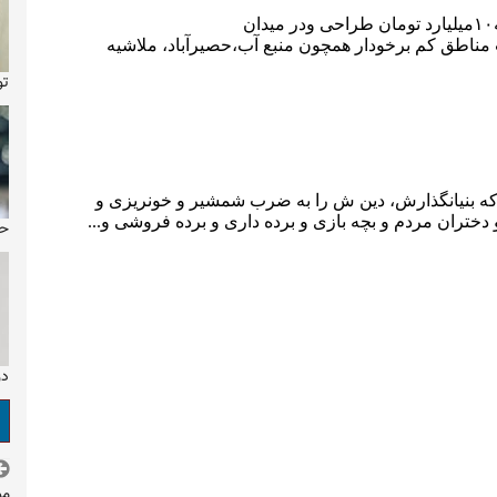
تولد ۴۳ س
حو
دو
مو