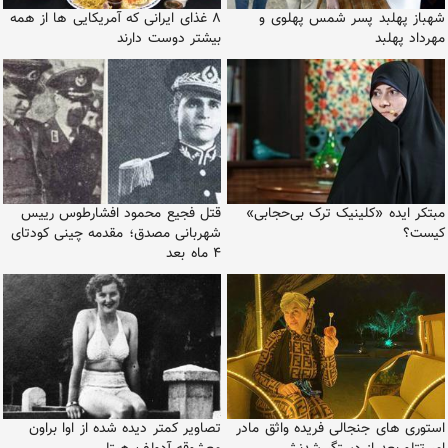
شهباز پهلبد پسر شمس پهلوی و
۸ غذای ایرانی که آمریکایی ها از همه
مهرداد پهلبد
بیشتر دوست دارند
مبتکر ایده «کلینیک ترک بی‌حجابی»
قتل فجیع محمود افشارطوس رییس
کیست؟
شهربانی مصدق؛ مقدمه چینی کودتای
۴ ماه بعد
استوری های جنجالی فریده واثق مادر
تصاویر کمتر دیده شده از اوا براون