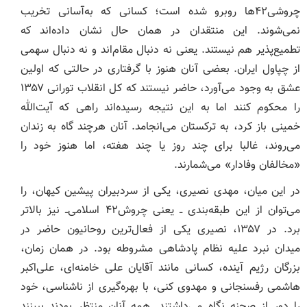
چروشی۴۲‌ها روبرو شده است؛ کسانی که به‌آسانی تخریب
نمی‌شوند. این منتقدان در همان حال نشان داده‌اند که
تطمیع‌پذیر هم نیستند. یعنی نه دنبال مقام‌اند و نه دنبال سهمی
از چپاول ایران. بعضی آنان هنوز با گرفتاری در حالتی که اولین
عشق به وجود می‌آورد، حاضر نیستند که کل انقلاب تورانی ۱۳۵۷
را محکوم کنند اما به این نتیجه رسیده‌اند راهی که آیت‌الله
خمینی باز کرد، به ترکستان می‌انجامد. آنان هرچند گاه به زندان
می‌روند، غالبا برای چند روز یا چند هفته، اما هنوز خود را
«مخالفان وفادار» می‌شمارند.
در این میان، مهدی نصیری، یکی از سردبیران پیشین کیهان، را
می‌توان از این طبقه‌بندی ــ یعنی چروش۴۲ اسلامی‌ــ نیز بالاتر
برد. در ۱۳۵۷، نصیری یکی از فعال‌ترین روحانیون حاضر در
میدان نبرد علیه نظام پادشاهی مشروطه بود. در همان زمان،
بزرگان رژیم آینده، کسانی مانند آقایان علی خامنه‌ای، علی‌اکبر
هاشمی رفسنجانی و مهدوی کنی، با بهره‌گیری از ناشناسی، خود
را دور از صحنه نگاه می‌داشتند. همه آنان منتظر بودند ببینند