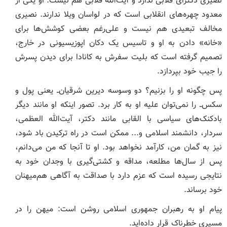
نصیری دکترای قلابی ندارد و آیت‌الله قلابی هم نیست. او یکی از
معدود چهره‌های انقلابی است که در لواسان ویلا ندارند. نصیری
مخالف تبعیدی هم نیست و علی‌رغم بعضی کوشش‌ها برای
«خانه» دادن به او و تاسیس یک دکان اپوزیسیونی در خارج،
تصمیم گرفته است که بلیت سفرش به کانادا برای دیدن پسرش
را جیب خود بپردازد.
پس چگونه او را بزنیم؟ دو وسوسه دیرین شرقیان‌ــ یعنی پول و
سکس‌ــ را نمی‌توان علیه او به کار برد. تصور اینکه او مانند دیگر
بادکنک‌های سیاسی با القابی مانند دکتر، آیت‌الله العظمی،
سردار، دانشمند اسلامی و... ممکن است در راه ترکیدن باد شود،
نیز به گمان من، کارآمد نخواهد بود. او تا آنجا که من می‌دانم،
پس از سال‌ها مطلعه، مداقه و کشتی‌گیری با وجدان خود به
نتایجی رسیده است که عزم دارد با صداقت به آگاهی هم‌میهنان
خود برساند.
پیام او به رهبران جمهوری اسلامی روشن است: میهن را در
مسیری خطرناک قرار داده‌اید.