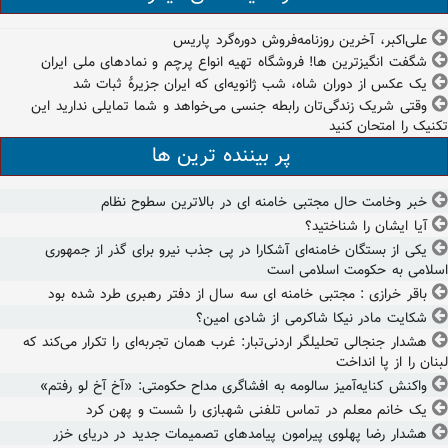
علی‌اکبر، آخرین روزنامه‌فروش دوره‌گرد پاریس
شگفت انگیزترین ها! فروشگاه تهیه انواع پرچم و نمادهای ملی ایران
یک عکس از دوران شاه، شب ژانویه‌ای که ایران جزیرۀ ثبات شد
وقتی شریک زندگی‌تان رابطه جنسی می‌خواهد و شما تمایلی ندارید این
تکنیک را امتحان کنید
پر بیننده ترین ها
خبر وخامت حال مجتبی خامنه ای در بالاترین سطوح نظام
آیا ایشان را شناختید؟
یکی از بستگان خامنه‌ای آشکارا در پی جذب نیرو برای گذر از جمهوری
اسلامی به حکومت اسلامی است
باقر خرازی : مجتبی خامنه ای سه سال از دفتر رهبری طرد شده بود
شکایت مادر نیکا شاکرمی از شادی امین؟
هشدار جنجالی تحلیلگر اردنی‌تبار: غرب همان تجربه‌ای را تکرار می‌کند که
لبنان را از پا انداخت
واکنش کنایه‌آمیز سالومه به افشاگری مداح حکومتی: «آخ آخ لو رفتم»
یک خانم معلم در تماس تلفنی شهبازی را شست و پهن کرد
هشدار رضا پهلوی پیرامون پیامدهای تصمیمات جدید در دریای خزر