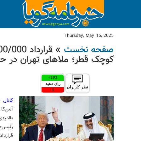
Thursday, May 15, 2025
صفحه نخست
کوچک قطر؛ ملاهای تهران در حی
+
103
رای دهید
نظر کاربران
-
5
کانال
مه
آمریکا
رئیس‌ج