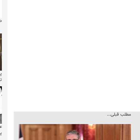
د
پ
ت
مطلب قبلی...
ع
پ