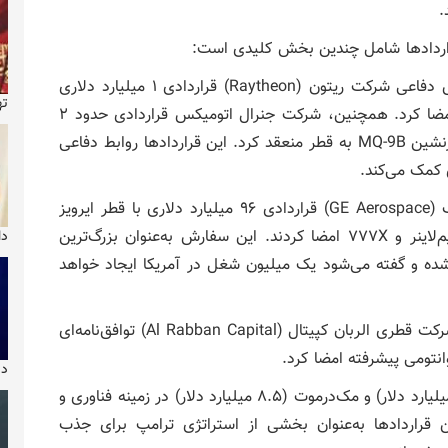
.
اردادها شامل چندین بخش کلیدی است:
- بخش دفاعی شرکت ریتون (Raytheon) قراردادی ۱ میلیارد دلاری
ته
برای تأمین سیستم‌های ضدپهپاد (FS-LIDS) برای قطر امضا کرد. همچنین، شرکت جنرال اتومیکس قراردادی حدود ۲
میلیارد دلاری برای فروش سامانه‌های هواپیمای بدون سرنشین MQ-9B به قطر منعقد کرد. این قراردادها روابط دفاعی
ی کمک می‌کند.
- بخش هوانوردی تجاری شرکت بوئینگ و جنرال الکتریک (GE Aerospace) قراردادی ۹۶ میلیارد دلاری با قطر ایرویز
برای خرید حداکثر ۲۱۰ فروند هواپیمای بوئینگ ۷۸۷ دریم‌لاینر و ۷۷۷X امضا کردند. این سفارش به‌عنوان بزرگ‌ترین
دا
 شده و گفته می‌شود یک میلیون شغل در آمریکا ایجاد خواهد
- فناوری کوانتومی شرکت کوانتینیوم (Quantinuum) با شرکت قطری الربان کپیتال (Al Rabban Capital) توافق‌نامه‌ای
دیو
- سایر قراردادها قراردادهایی با شرکت‌های پارسونز (۹.۷ میلیارد دلار) و مک‌درموت (۸.۵ میلیارد دلار) در زمینه فناوری و
قراردادها به‌عنوان بخشی از استراتژی ترامپ برای جذب