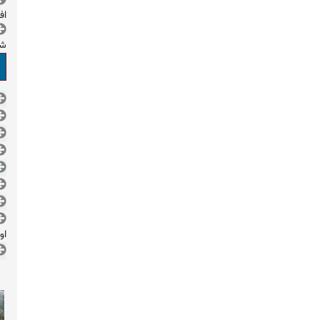
اف
شد
او