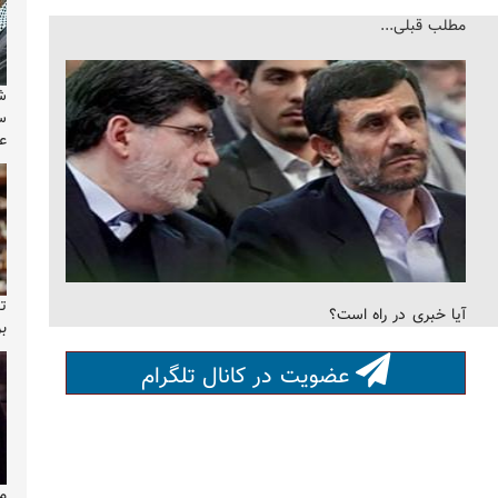
مطلب قبلی...
ش
س
ع
تص
آیا خبری در راه است؟
بر
عضویت در کانال تلگرام
م