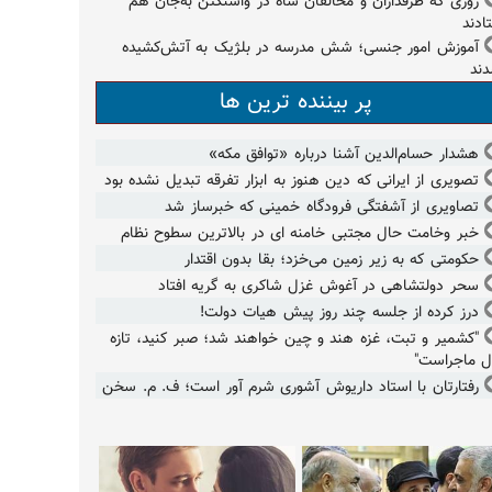
روزی که طرفداران و مخالفان شاه در واشنگتن به‌جان هم
تادند
آموزش امور جنسی؛‌ شش مدرسه در بلژیک به آتش‌کشیده
ند
پر بیننده ترین ها
هشدار حسام‌الدین آشنا درباره «توافق مکه»
تصویری از ایرانی که دین هنوز به ابزار تفرقه تبدیل نشده بود
تصاویری از آشفتگی فرودگاه خمینی که خبرساز شد
خبر وخامت حال مجتبی خامنه ای در بالاترین سطوح نظام
حکومتی که به زیر زمین می‌خزد؛ بقا بدون اقتدار
سحر دولتشاهی در آغوش غزل شاکری به گریه افتاد
درز کرده از جلسه چند روز پیش هیات دولت!
"کشمیر و تبت، غزه هند و چین خواهند شد؛ صبر کنید، تازه
ل ماجراست"
رفتارتان با استاد داریوش آشوری شرم آور است؛ ف. م. سخن