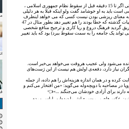
مایکل
ان
فر