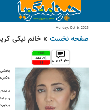
Monday, Oct 6, 2025
صفحه نخست
» خانم نیکی کریم
+
455
رای دهید
نظر کاربران
-
83
بخشی از
عکس‌ها
و جنبش
برخوردا