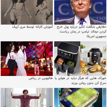
حقایقی شگفت انگیز درباره پول خرج
آموزش کاراته توسط مری آپیک
کردن دونالد ترامپ در زمان ریاست
جمهوری امریکا
خوراک هایی که هرگز نباید در هواپز یا
هالووین در ریاض
سرخ کن بدون روغن بپزید