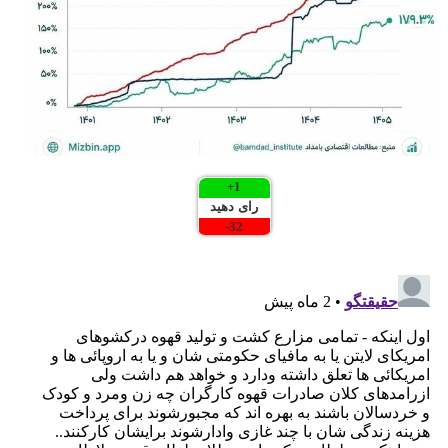
+
1
رای دهید
-
32