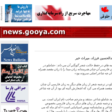
دالحسین فرزاد، ميراث خبر
ه هاي در حفظ حالت شعر گونگي آن مي داند: «شاملو در
ن فارسی آن چنان هنرمندانه زبان مبدا را با زبان مقصد همراه
 آن چه شاعر اصلی سروده بود»
املو در ترجمه شعر از زبان های دیگر به زبان فارسی آن چنان
ن مقصد همراه می کرد که اشعارش آئینه ای بود از آن چه شاعر
د شاملو شاعر، منتقد و مترجم صاحب نام ایران است. بی
لو ترجمه شعر از زبان های دیگر به زبان فارسی بخصوص
شاعر و نمایشنامه نویس اسپانیایی است:« آه ای ماه که می
رگ ها، گل ها، جگن ها، بپوشان خون را با یاسمن ها! / »