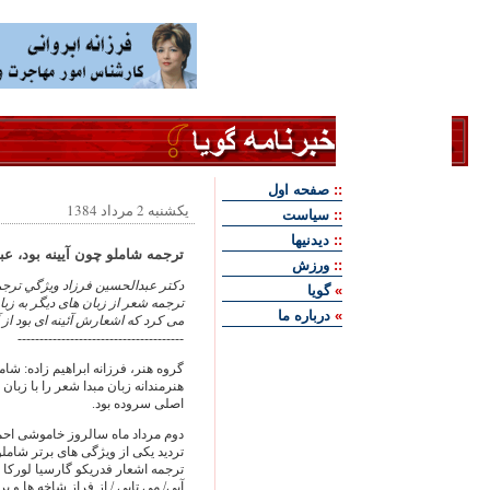
::
صفحه اول
يكشنبه 2 مرداد 1384
::
سياست
::
ديدنيها
ترجمه شاملو چون آيينه بود، عب
::
ورزش
دکتر عبدالحسین فرزاد ويژگي ترجم
»
گويا
ترجمه شعر از زبان های دیگر به زبا
»
درباره ما
می کرد که اشعارش آئینه ای بود از
--------------------------------------
گروه هنر،‌ فرزانه ابراهيم زاده: ش
هنرمندانه زبان مبدا شعر را با زبا
اصلی سروده بود.
دوم مرداد ماه سالروز خاموشی احم
تردید یکی از ویژگی های برتر شام
ترجمه اشعار فدریکو گارسیا لورکا 
آیی/ می تابی / از فراز شاخه ها و ب