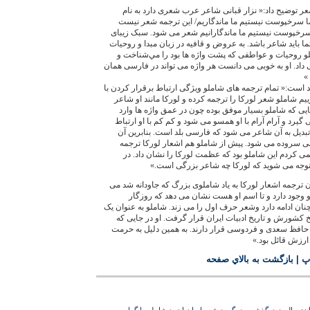
شعر توضیح داد:« نزار قبانی شاعر عرب شعری دارد به نام
ا سرخپوست نیستیم ما ماندگاریم/ این ترجمه شعر نیست
 سرخپوست نیستیم ما ماندگارانیم شعر می شود. سبک زیبای
 باید شاعر باشد. به عروض و قافیه در زبان مبدا و روحیات
لو روحیات و عواطفی که پشت واژه ها بود را مي‌شناخت و
اد. او به خوبی می دانست هر واژه می تواند در فارسی همان
»
است:« تمام ترجمه های شاملو ویژگی ارتباط برقرار کردن با
م شاملو شعر لورکا را ترجمه کرده و لورکا مانند او شاعر
ی که شاملو بسیار موفق بوده چون در عمق واژه ها وارد
رد و آرام آرام با او همسو می شود و کم کم با او ارتباط
بدیل به آن شاعر می شود که فارسی بلد است. بنابرین آن
سی سروده می شود. پیش از شاملو هم اشعار لوركا ترجمه
 کردم این شاملو بود که عظمت لورکا را نشان داد. در
دن ترجمه اشعار لورکا به یاد شاملوی بزرگ که جاودانه شد می
و وجود دارد و تا اسم او هست نشان می دهد که روزگار
 ادامه دارد وشعر حرف اول را می زند. شاملو به عنوان یک
 کشورش و تاریخ ادبیات ایران قرار گرفت. او در جایی که
فظ سعدی و فردوسی قرار دارند. به همین دلیل به حرمت
ارزش قائل بود.»
پ
|
بازگشت به بالاي صفحه