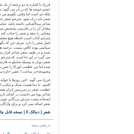
فرزاد با اشاره به دو ترجمه از یک 
خشم خوشه ها که در آن می گوید: م
بلکه نثر است اما وقتی بگوییم من
شعر باید درک شود. مترجم شعر حتما
شاعر مبداآشنایی داشته باشد. شام
معادل آن را در فارسی تشخیص می د
معنايی را بدهد و شعر را جذاب کند. 
مترجم کتاب ابدیت لحظه هیچ معتقد 
اصل شعر را دارد. صرف این که بگویی
سیاسی بوده كافي نیست. ترجمه های
شده و در طیف شعر شاعر قرار می گی
می گیرد در این جا است که مترجم ت
شعر دوبار به وسیله شاملو به فار
شده اما من عظمت لورکا را حس نمی
مجموعه«در ساعت 5 عصر »تازه متوجه می شوید که لورکا چه شاعر بزرگی است.»
فرزاد می گوید: «این روزها با خوان
افتیم . تا دنیا هست سبک و مکتب ا
عظمت شعر در سرزمین ایران همچنان
شاعر پویا می دانست در کجای تاریخ
ایستاده پشت سرش بزرگانی چون حا
شعر اسائه نمی کرد و برای واژگان 
شعر
| دنبالک 0
|
نسخه قابل چا
در همين زمينه: