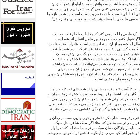
ه و مترجم با اشاره به خوانش احمد شاملو از شعر به زبان
ی شعر را تعریف می کنیم، می گوییم شعر آن چیزی است که
اهی افراطی نیست، بلكه دقیق و درست است. در شعر واژه ها
طیفي عاطفی را معنا بدهد. شب بیم و مردابي چنين حائل/
ها یک طیفی را ایجاد می کند که مخاطب با ظرفیت و حالت
گر قبول کنیم ادبیات مهمترین عامل انتقال اندیشه است
ل اندیشه هم از آن استفاده شده است. بنابراین ضرورتا باید
 کنیم و کسانی درترجمه موفق هستند که با دید شعر با شعر
بخواهیم شعر را به صورت نقد در نظربگیریم. آن ترجمه یک
ما اگر مترجم هنرمند باشد که بتواند با شاعر مبدا ارتباط
قصد برگرداند، ترجمه شعر مي‌تواندحالت آیینه بودن داشته
د، در اين صورت آن شعر می تواند در زبان مقصد برای
 مبدا را ايجاد كند. ما در ایران در این زمینه شاعران خوبی
لو با ترجمه های مختلف است.
ر لورکا گفت:« من ترجمه هایی را از شعرهای لورکا دیدم اما
انگار او این اشعار را را دوباره سروده. بیشتر این مترجمان به
ر ترجمه کردند. ولی شاملوبا شعر به عنوان شعر برخورد می
ک قدیس من/ می بینید کم کم/ از یاد می برید که این شعر مال
 واقع شعر را با همان گستردگی عاطفی دوباره می خوانید.»
اعر در ترجمه اشاره کرد:« مترجم قوی و زبردست در رمان و
 را در ترجمه منتقل کند مثلا اگر سبک شاعر مثل سبک
 باید از واژگان همان سبک در ترجمه استفاده کند: در آوار
 و شیر آهن کوه مردی از اینگونه عاشق / راه خونین سرنوشت