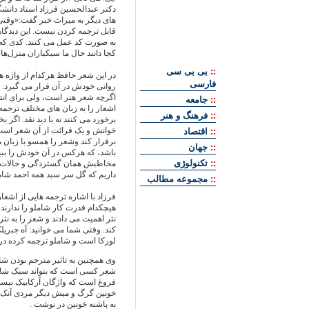
دکتر عبدالحسین فرزاد استاد دانشگا
های دیگر به میراث خبر گفت:«وقت
قابل ترجمه کردن نیست. این دیدگ
به صورت کد عمل می کنند. کدی که 
كجا دانند حال ما سبكباران منزل‌ها
::
بی بی سی
در این شعر حافظ هرکدام از واژه 
فارسی
روانی خودش در آن قرار می گیرد. ا
اگرچه شعر هنر است، ولی برای انتقا
::
جامعه
اشعار را به زبان های مختلف ترجمه
::
فرهنگ و هنر
برخورد می کنند نه با دید نقد. اگر 
خوانش و یک قرائت از آن شعر است .ا
::
اقتصاد
برقرار كند وشعر را همسو با زبان م
::
جهان
باشد، که هرکس در آن خودش را ببین
::
تکنولوژی
مخاطبش همان گستردگی و حالات زبان
داریم که گل سر سبد همه احمد شام
::
مجموعه مطالب
فرزاد با اشاره ترجمه هایی از اشعا
هیچکدام قدرت كار شاملو را ندارند. 
نثر اهمیت می دادند و شعر را به نث
کند. وقتی شما می خوانید: آه جبریل
لورکا است و شاملو ترجمه کرده در
وی همچنین به تاثیر مترجم بودن ش
شعر کسی است که بتواند سبک شاعر
فروغ است که واژگان آرکاییک نیست،
خونین گرگ و میش دیگر مردی آنک /
به پاشنه خونین در نوشت .