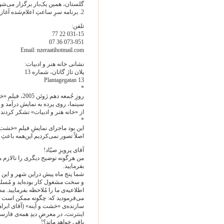
گلستان، همین یک‌بار برگزار می‌شو
2. برنامه سرِ ساعتِ اعلام‌شده آغاز می‌شود.
تلفن:
031-15 22 77
073-951 36 07
Email: nzeraati‌hotmail.com
نشانی خانه هنر و ادبیات:
پلان تاژ گاتان، شماره 13
Plantagegatan 13
*
روزِ جُمعه د
سینما، روی پرده به نمایش درآمد و 
از «خانه هنر و ادبیات» تشکر کردند و
*
این بود ماجرای نمایشِ فیلمِ «خشت 
اصلاً تصور نمی‌کردیم این‌همه باعث
آقای پرویزِ صیّاد!
من هرگونه توضیح دیگری را نالازم م
بفرمایید.
شما پنج ماه پیش دراین شهر و این کش
و سخت مشغول کار بوده‌اید و مُسلما
اطلاعیه‌ی ما را مُلاحظه بفرمایید. م
می‌فرمودید که: چگونه ممکن است کس 
سازنده‌ی «خشت و آینه» (آقای ابراهی
اینترنت، در معرضِ دیدِ همه‌ی فارس
باقی خواهد ماند؟!