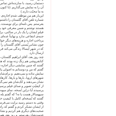
دستمان رسید، با سازنده‌اش تماس می‌
آن را به نمایش می‌گذاریم. (تا کنون
به ما محبّت دارند.)
این‌بار هم من موظف شدم اجازه‌ی نم
شماره تلفنِ آقای گلستان را داشتم،
بفرستم. پس نامه‌ای برای نویسنده
هستند نوشتم و ضمن معرفی خود و نی
فیلمِ ایشان را یک بار در سالنی، بر
جنبه‌ی انتفاعی ندارد و نهایتاً عده‌
پرداختِ اجاره و هزینه‌های دیگر خوا
چون نشانی پُستی آقای گلستان را ند
که در شهرِ اُپسالا زندگی می‌کند ف
ارسال دارد.
چند روز بعد، آقای ابراهیم گلستان م
کتابفروشی هم زنگ زده بودند که هنو
گفتند که چنین نمایشی دیگر اجازه
گفتم که من و دوستانم به اصولی پای
نمایش نداده و نمی‌دهیم. و برای‌شان
شهرهای اروپا، بارها و بارها، کارهای
نشان می‌دهند و کک‌شان هم نمی‌گز
از کیفیّتِ تصویر و صدای فیلم پرسی
پرسیدند آیا دراین نُسخه، نمای میو
سپهسالار هست یا نه؟ که گفتم بله
گفتند که نُسخه‌ای کامل با کیفیتِ خ
وقتی به دستم رسید برایت می‌فرس
از ایشان تشکر کردم و گفتم که ر
صحبت‌های دیگری هم کردیم و نشانی پ
خدمت‌شان بفرستم. و روزِ بعد، همراه