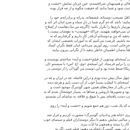
عالی و هم‌میهنانِ شرافتمندم، عینِ جریانِ نمایشِ «خشت و
 ثبت شود و شما بدانید که حقیقت چگونه و از چه قرار بوده
اقل نصیحتِ دوستانه، مُشفقانه، پدرانه و برادرانه‌ی خود را
ایید؛ باشد که دَمِ گرم شما در دلِ سیاه و سردِ اینان اثر کند و
زمار بازی‌ها را تکرار نکنند. (اگرچه من مدّت‌هاست از اِصلاحِ
 اینان نمی‌خواهند بفهمند، چراکه «فهمیدن» به نفع‌شان نیست.)
دهید که من و دوستانم آن‌قدر کار داریم و گرفتاریم که نه
استه باشیم، فُرصت می‌کنیم که به اُموراتِ تخصصی ایشان که
چرخانی است، روی آوریم. می‌دانم، اینان فقط نگرانِ کساد
اً به‌شان اطمینانِ خاطر بدهید تا از نگرانی بیرون بیایند.
نُسخه‌ای ویدئویی از فیلمِِ«خشت و آینه» ساخته‌ی نویسنده و
ن را برایم فرستاد. این نُسخه‌ی «وی. اچ. اس» با سیستمِ «اِن.
یکا) ضبط شده بود و این دوستِ من گویا آن را از دوستی در
ان چهل سال پیش دیده بودم و دراین فاصله، چه در ایران و چه در
نُسخه‌ای با کیفیّتِ نسبتاً خوب از آن دست یابم و هرچه دیده
 که در یکی از مغازه‌های همین شهر گوتنبرگ موجود است و
 بود و تصویرها ناروشن و صداها بد، بسیار خوشحال شدم که به
 خوب دست یافته‌ام. پس با شوق و علاقه، به تماشای آن نشستم
ند که یک شب، دورِ هم جمع شویم و «خشت و آینه» را روی
نری «خانه هنر و ادبیاتِ گوتنبرگ» مشورت کردیم و قرار شد
در سالنی نمایش بدهیم تا دیگر دوستدارانِ فیلم و سینمای خوب
کار را ببینند و همچون ما لذّت ببرند.
 دراین شهرِ گوتنبرگ انجام می‌دهیم؛ فیلمِ خوبی اگر به