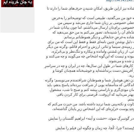
http://194.145.249
اده نیز ازاین طریق، امکانِ شنیدنِ حرف‌های شما را دارند تا
 خودِ من می‌گفتید، طبیعی است که توضیحاتم را به‌عرض
 محفلی خصوصی بر زبانِ شما جاری می‌شد و سپس من
 خصوصی برای‌تان ارسال می‌داشتم، اما چون بیاناتِ شما در
‌ای آن را شنیده‌اند، تصور می‌کنم به من حق می‌دهید که
شاده به‌عرضِ جنابعالی و دیگر هموطنانم برسانم.
 دلیلِ نوشتنِ چنین نامه‌ای فقط و فقط این است که من برای
زمینه‌ی سینما و تئاتر، ارزش و احترام قائلم، وگرنه من دیگر
 از زبانِ مُشتیِ وامانده و بیکاره و تنگ‌نظر و بی‌جُربُزه،
 نبوده و نیست که این‌گونه اشخاص چه می‌گویند و چه می‌کنند و
ی شده و می‌شوند.
 کارهای شما در طولِ این سال‌ها، چه در ایران و چه در سراسرِ
 آفرینش دست برنداشته‌اید و خوشبختانه همچنان کوشا و
ید.
ِ ذهنِ هوشیارِ شما و هموطنانِ شرافتمندم می‌نویسم؛ وگرنه
ندگانی که متأسفانه بویی از شرافت نبرده‌اند پاسخ بدهم، باید
ایشان موذی‌گری و ناراستی پیشه کنم و صبح تا شب، مشغولِ
بهتر می‌دانید که آن‌وقت، فُرصتی برای کار کردن باقی
ستم.
ت و نکته‌بینی شما تردید داشته باشد. من حیرت می‌کنم که
هِ پوست خربُزه‌ای که این اشخاص زیرِ پایتان گذاشته‌اند،
در گوتنبرگِ سوئد، «خشت و آینه» ابراهیم گلستان را نمایش
تند؟ چرا، کُجا، چه زمان و چگونه این فیلم را نمایش