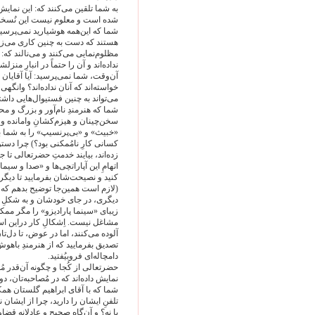
به شما تلقین می‌کنند که: این نمایش
شده است و معلوم نیست این نُسخه را
شما که این‌همه هوشیارید نمی‌پرسید
هستند که دست به چنین کاری می‌زن
مظلوم‌نمایی می‌کنند و می‌نالند که: 
نداده‌اند و آن را حتماً در انبارِ منز
آن‌وقت، شما نمی‌پرسید: آیا آقایان 
خواسته‌اند که آنان نداده‌اند؟ وان
می‌تواند به چنین فستیوال‌هایی داشت
شما که هنرمندِ نام‌آور و بزرگ و محب
سخن‌چینان و هیزم‌کشانِ وامانده و 
«خبیث» و «بی‌پرنسیپ» را به شما بد
کسانی کارِ نامُمکنی بود؟) چرا دس
زده‌اند، بیایند خدمتِ حضرتعالی تا ج
اتهامِ این آپاراتچی‌ها و «صدا و سی
کنید و نصیحت‌شان بفرمایید تا دیگر
(لازم است همین‌جا توضیح بدهم که «آ
دیگری، در جای خودشان و به شکلِ د
زیبای «سینما پارادیزو» را مگر مم
مشاغل نیست. اِشکالِ کار دراین است
آلوده می‌کنند، اما در عوض، تا دل‌تان
تصدیق بفرمایید که از هنرمندِ باهو
دامچاله‌ای فروبیُفتید.
حضرتعالی از کُجا و چگونه آن‌قدر مُ
نمایش داده‌اند که در مُصاحبه‌تان، د
شما که با آقای ابراهیم گلستان همک
تلفنِ ایشان را دارید، چرا از ایشان
یا نه؟ و آن‌گاه صحیح و عادلانه قضاو