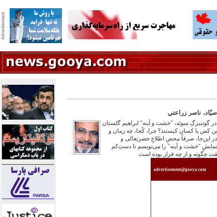
صیّاد، ناصر زراعتي
در گوتنبرگِ سوئد، "خشت و آینه" ابراهیم گلستان
 این کس یا کسان کیستند؟ چرا، کُجا، چه زمان و
.در این‌جا، صرفاً محضِ اطلاعِ حضرتعالی و
نمایشِ "خشت و آینه" را می‌نویسم تا دستِ‌کم
قت چگونه و از چه قرار بوده است
advertisement@gooya.com