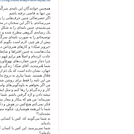
.133/mp3/dost/sedaye-dost-sayad.rm
همچنین خوانندگانِ این نامه‌ی سرگُش
من تنها به قاضی نرفته باشم.
اگر حضرتعالی چنین حرف‌هایی را به
می‌رساندم، یا اگر این سخنان در
می‌شنیدم، چنین نامه‌ای را به شکلِ
یک رسانه‌ی گروهی مطرح شده و عدّه
توضیحاتم را به صورتِ نامه‌ای سرگُ
پیش از هر چیز، لازم است بگویم که
«پرویز صیّاد» و کارهای هنری‌اش در 
مدّت‌هاست به چنین افتراها و شایعاتی،
عادت کرده‌ام و اصلاً هم برایم مُهم
چرا دچارِ چنین حقارت‌های تهوع‌آور
شما هُنرمندید، آقای صیّاد! زندگی و
جهان، نشان داده است که یک دَم از
فعّال هستید. شما نیازی به دروغ ندار
من این نامه را فقط برای روشن شدن
من اگر بخواهم به یاوه‌گویی‌های واما
کار و زندگی‌ام را رها کنم و مثلِ 
تیشه دادن و ارّه گرفتن باشم. شما 
نمی‌ماند؛ من هم که بیکار و بیعار نی
فکر نمی‌کنم هیچ‌کس در هوش و ذکاو
شما با این‌همه هوشیاری، چگونه متوج
نشده‌اید؟!
به شما می‌گویند که: کس یا کسانی 
داده‌اند.
شما نمی‌پرسید: این کس یا کسان کیس
داده‌اند؟