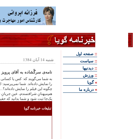
::
صفحه اول
شنبه 14 آبان 1384
::
سياست
::
ديدنيها
نامه‌ی سرگُشاده به آقای پرویز 
::
ورزش
به شما می‌گویند که: کس یا کسانی 
»
گويا
را نمایش داده‌اند. شما نمی‌پرسید:
چگونه این فیلم را نمایش داده‌اند؟..
»
درباره ما
هم‌میهنانِ شرافتمندم، عینِ جریانِ 
یک‌جا ثبت شود و شما بدانید که حقی
تبليغات خبرنامه گويا