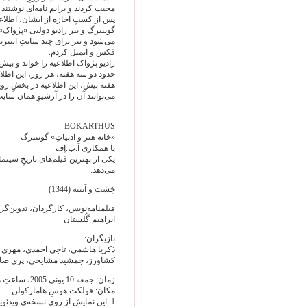
محبت کردند و برایم نامه‌ای نوشتند و
پس از کسبِ اجازه از ایشان، اطلاعی
گوتنبرگ و نیز رادیو دولتی «پژواک»
می‌شود و نیز برای چند سایتِ اینترنتی
فکس و ایمیل کردم.
رادیو پژواک اطلاعیه را خواند و بی
حدود دو سه هفته، هر روز، این اطلاع
هفته پیش، این اطلاعیه در بخشِ روی
می‌توانند آن را در آرشیوِ همان سایت‌ه
BOKARTHUS
«خانه هنر و ادبیاتِ» گوتنبرگ
با همکاری آ.ب.اِف
یکی از بهترین فیلم‌های تاریخِ سین
می‌دهد:
خِشت و آیینه (1344)
فیلمنامه‌نویس، کارگردان، تدوین‌گر و
ابراهیم گُلستان
بازیگران:
ذکریا هاشمی، تاجی احمدی، مهری مه
کشاورز، جمشید مشایخی، پری صاب
زمان: جمعه 10 یونی 2005، ساعتِ هفت بعدازظهر
مکان: فولکت هوسِ هامارکولن
1. این نمایش از روی نسخه‌ی ویدئوی