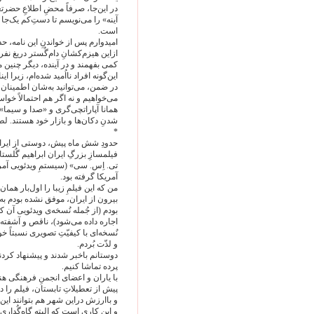
در این‌جا، صرفاً محضِ اطلاعِ حضرت
آینه» را می‌نویسم تا دستِ‌کم یک‌جا
است.
امیدوارم پس از خواندنِ این نامه، حد
ازاین هیزم‌کشانِ دام‌گُستر دریغ نفرم
کمی بفهمند و در آینده، دیگر چنین مو
این‌گونه افراد نااُمید شده‌ام، زیرا
در ضمن، می‌توانید به‌شان اطمینان ب
می‌خواهیم و نه اگر هم احتمالاً خو
همانا آپاراتچی‌گری و «صدا و سیما»
شدنِ دکان‌ها و بازار خود هستند. لطف
*
حدودِ شش ماه پیش، دوستی از ایران 
فیلمسازِ بزرگِ ایران ابراهیم گُلستا
تی. اِس. سی» (سیستمِ ویدئویی آمر
آمریکا گرفته بود.
من که این فیلمِ زیبا را اول‌بار هم
بیرون از ایران، موفق نشده بودم به 
بودم (از جُمله نُسخه‌ی ویدئویی آن
اجاره داده می‌شود)، ناقص و آشفته
نُسخه‌ای با کیفیّتِ تصویری نسبتاً
و لذّت بُردم.
دوستانم باخبر شدند و پیشنهاد کرد
پرده تماشا کنیم.
با یاران و اعضای انجمنِ فرهنگی ه
پیش از تعطیلاتِ تابستان، فیلم را 
و باارزش در‌این شهر هم بتوانند این 
و این کاری است که البته گاه‌گُداری