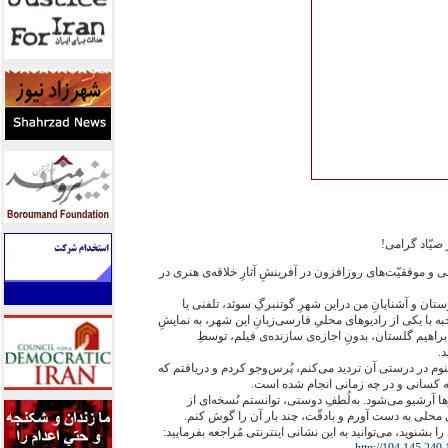
صیّاد گرامی!
و موفقیّت‌های روز‌افزون در آفرینشِ آثارِ خلاقه‌ی هنری در
ستان و آشنایانِ من دراین شهرِ گوتنبرگِ سوئد، تلفنی یا
 با یکی از رادیوهای محلیِ فارسی‌زبانِ این شهر، به نمایشِ
براهیم گلستان، بدونِ اجازه‌ی سازنده‌ی فیلم، توسطِ
.
نوم در درستی آن تردید می‌کنم، پُرس‌وجو کردم و دریافتم که
 چه کسانی و در چه زمانی انجام شده است.
ها آرشیو می‌شود. به‌لُطفِ دوستی، توانستم نُسخه‌ای از
 محلی به دست آورم و با‌دقّت، چند بار آن را گوش کنم.
بشنوید، می‌توانید به این نشانی اینترنتی مُراجعه بفرمایید: