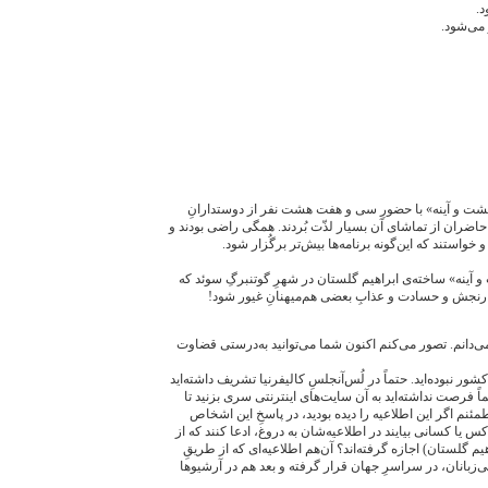
د.
هم ژوئن 2005، فیلمِ «خشت و آینه» با حضورِ سی و هفت هشت نفر از دوستدارانِ
حاضران از تماشای آن بسیار لذّت بُردند. همگی راضی بودند و
 خواستند که این‌گونه برنامه‌ها بیش‌تر برگُزار شود.
و آینه» ساخته‌ی ابراهیم گلستان در شهرِ گوتنبرگِ سوئد که
ِ رنجش و حسادت و عذابِ بعضی هم‌میهنانِ غیور شود!
ی‌دانم. تصور می‌کنم اکنون شما می‌توانید به‌درستی قضاوت
ور نبوده‌اید. حتماً در لُس‌آنجلسِ کالیفرنیا تشریف داشته‌اید
ً فرصت نداشته‌اید به آن سایت‌های اینترنتی سری بزنید تا
طمئنم اگر این اطلاعیه را دیده بودید، در پاسخِ این اشخاص
یا کسانی بیایند در اطلاعیه‌شان به دروغ، ادعا کنند که از
م گلستان) اجازه گرفته‌اند؟ آن‌هم اطلاعیه‌ای که از طریقِ
ی‌زبانان، در سراسرِ جهان قرار گرفته و بعد هم در آرشیوها