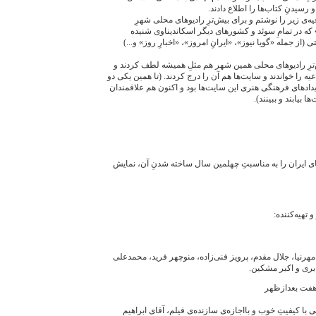
 رسیدنِ کتاب‌ها را اطلاع دادند.
ه‌ی زیر را نوشتم و برای بیش‌ترِ رادیوهای محلی شهرِ
 که در تمامِ سوئد و کشورهای دیگر اسکاندیناوی شنیده
 (از جمله «گویا نیوز»، «ایرانِ امروز»، «اخبارِ روز» و...)
ش‌ترِ رادیوهای محلی همین شهر هم مثلِ همیشه لطف کردند و
یه را خواندند و سایت‌ها هم آن را درج کردند. (تا همین یکی دو
دادهای فرهنگی هنری این سایت‌ها بود و اکنون هم علاقمندان
ا بیابند و ببینند).
مای ایران را به مناسبتِ چهلمین سال ساخته شدنِ آن، نمایش
 تهیه‌کننده:
رنیا، جلال مقدم، پرویز فنی‌زاده، منوچهر فرید، محمدعلی
ری و اکبر مشکین.
ی با کیفیتِ خوب و بااجازه‌ی سازنده‌ی فیلم، آقای ابراهیم