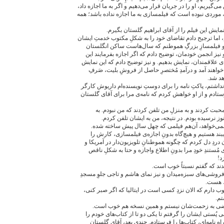
گیریم، او را در جریان قرار می‌دهیم و اگر به ما اجازه داد،
، موردی نبوده است که فیلمسازی به ما اجازه نداده باشد؛ همه
ایش این فیلم را از آقای ابراهیم گلستان بگیرم.
 اما ترجیح دادم تقاضای خود را به شکلِ مکتوب خدمتِ ایشان
 و فیلمسازِ بزرگِ هموطنم که سال‌هاست ساکن انگلستان
ز انجمن خودمان، توضیح دادم که اگر اجازه بفرمایند این
ای علاقمندان، نمایش بدهیم. و نیز توضیح دادم که این نمایش
ای خواهند آمد و درآمدِ مُختصرِ حاصل از فروشِ بلیت، صَرفِ
هد شد.
اشتم، پاکتِ نامه را برای دوستِ نویسنده‌ام داریوش کارگر
رستادم و از او خواهش کردم که نامه‌ی مرا برای آقای گلستان
حبت کردند و به منزلِ من تلفن کردند که من نبودم. به
ز نرسیده بودم. در نتیجه، من به ایشان تلفن کردم.
 نمی‌خواهد، آن‌هم فیلمی که چهل سال پیش ساخته شده.
بند هستیم و هیچ‌گاه بدونِ اجازه‌ی فیلمسازی، کارش را
 دردِ دل کردم که چگونه هموطنانِ تلویزیون‌دار در آمریکا و
 مُستندِ خودِ مرا بدونِ اطلاع واجازه و حتا به شکلِ ناقص
د!
دند که گفتم نسبتاً خوب است.
ه‌فروشی‌های سبزه‌میدان و نیز نمای هاشم و تاجی جلوِ مسجدِ
، هست.
وب دارم که الان نزدِ کسی است در ایتالیا که اگر صبر کنی،
تم.
اضی به زحمت‌شان نیستم و همین نسخه هم خوب است.
ُستی ایشان را گرفتم تا یکی دو تا از کتاب‌های خودم را
ِ نامه‌ای، کتاب‌ها را فرستادم. چندی بعد، آقای گلستان