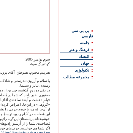
::
بی بی سی
فارسی
::
جامعه
::
فرهنگ و هنر
::
اقتصاد
سومِ نوامبرِ 2005
::
جهان
گوتنبرگِ سوئد
::
تکنولوژی
هنرمندِ محبوبِ هموطن، آقای پرویز 
::
مجموعه مطالب
با سلام و آرزوی تندرستی و شادکامی 
زمینه‌ی تئاتر و سینما.
در یکی دو روزِ گذشته، چند تن از دو
حضوری، خبر دادند که شما در مُصاحبه
فیلمِ «خشت و آینه» ساخته‌ی آقای ا
«گروهی» در این‌جا، اعتراض کرده‌اید
از آن‌جا که من تا خودم حرفی را نش
این مُصاحبه در کُدام رادیو، توسطِ
خوشبختانه برنامه‌های این‌گونه رادیو
مُصاحبه‌ی شما را از آرشیو رادیوهای
اگر شما هم خواستید حرف‌های خود را 