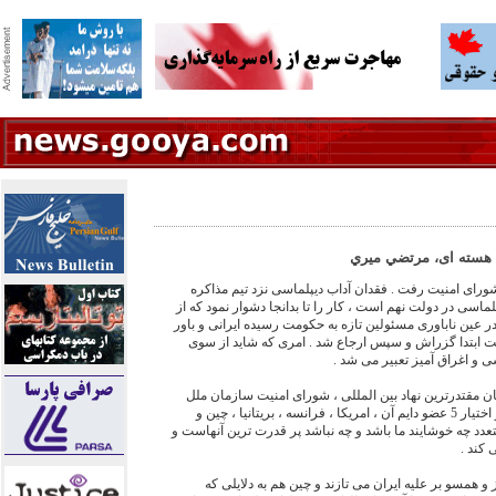
 هسته ای، مرتضي ميري
شورای امنیت رفت . فقدان آداب دیپلماسی نزد تیم مذاکره
ماسی در دولت نهم است ، کار را تا بدانجا دشوار نمود که از
 عین ناباوری مسئولین تازه به حکومت رسیده ایرانی و باور
یت ابتدا گزراش و سپس ارجاع شد . امری که شاید از سوی
 و اغراق آمیز تعبیر می شد .
 مقتدرترین نهاد بین المللی ، شورای امنیت سازمان ملل
متحد ، است . و دستان این شورا در اختیار 5 عضو دایم آن ، امریکا ، فرانسه ، بریتانیا ، چین و
تعدد چه خوشایند ما باشد و چه نباشد پر قدرت ترین آنهاست و
 کند .
ز و همسو بر علیه ایران می تازند و چین هم به دلایلی که