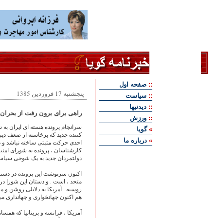
::
صفحه اول
پنجشنبه 17 فروردین 1385
::
سياست
::
ديدنيها
راهی برای برون رفت از بحران
::
ورزش
سرانجام پرونده هسته ای ایران به 
»
گويا
کننده جدید که برخاسته از ضعف دیپل
»
درباره ما
احدی حرکت مثبتی ساخته نباشد و در
کارشناسان ، پرونده به شورای امن
دولتمردان جدید به یک شوخی سیاسی
اکنون سرنوشت این پرونده در دستان
روسیه . آمریکا به دلایلی روشن و م
هم اکنون جهانخواری و جهانداری می
آمریکا ، فرانسه و بریتانیا که همسا