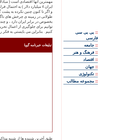
ایران 4 میلیارد دلار ) به احتم
و اگر تا کنون چنین نکرده به پشت 
طولانی در زمینه ی چرخش های ناگها
بخصوص در برابر ایران دارد ، و چند
توانیم برای جلوگیری از اعمال تحر
کنیم . بنابراین می بایستی به فکر 
::
بی بی سی
فارسی
::
جامعه
تبليغات خبرنامه گويا
::
فرهنگ و هنر
::
اقتصاد
::
جهان
::
تکنولوژی
::
مجموعه مطالب
طبق آخرين شنيده ها از شنبه مذاكرات