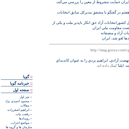
يران حمايت مشروط از معين را بررسي مي‌‏كند،
هفتم در گفتگو با مشفق مدیركل سابق انتخابات
 کشورانتخابات آزاد حق انکار ناپذیر ملت و یکی از
ضت مقاومت ملي ايران
ات آزاد و منصفانه
ها لغو شد، ايران
نهضت آزادي، ابراهيم يزدي را به عنوان كانديداي
 ايلنا'
لينک داده اند.
::
گويا
::
خبرنامه گويا
::
صفحه اول
»
تيتر اول
»
محمود احمدی نژاد
»
مقالات
»
ابراهيم اصغرزاده
»
رفعت بیات
»
رويدادها
»
مواضع احزاب،
سازمان ها و گروه ها