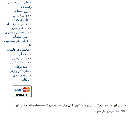
»
علی اکبر هاشمی
رفسنجانی
»
ايرج حسابی
»
مهدی کروبی
»
علی لاريجانی
»
محسن مهرعليزاده
»
مصطفی معين
»
مير حسين موسوی
»
اخبار انتخابات
»
نقطه نظر شخصيت
ها
»
محمد باقر قاليباف
»
نتيجه آرا
»
محسن رضايی
»
طنز و کاريکاتور
»
احمد توکلی
»
علی اکبر ولايتی
»
ابراهيم يزدی
»
بايگانی
ليغ کنند. براي درج آگهي با اي ميل advertisement @ gooya.com تماس بگيريد.
Copyright:
gooya.com
2005