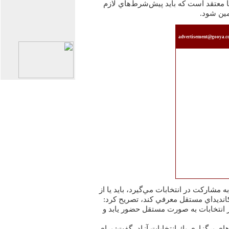
ا معتقد است كه بايد پيش‌‏شرط‌‏هاي لازم
مين شود.
advertisement@gooya.
 مشاركت در انتخابات مي‌‏گيرد، بايد يا از
كانديداي مستقل معرفي كند، تصريح كرد:
 انتخابات به صورت مستقل حضور يابد و
هاي برگزاري يك انتخابات آزاد، گفت: براي