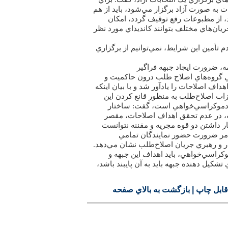
 به صورت آزاد برگزار مي‌‏شود، بايد از هم
، از مطبوعات رفع توقيف گردد، امكان
يان‌‏هاي مختلف بتوانند كانديداي مورد نظر
أمين اين شرايط، نمي‌‏توانيم از برگزاري
ه، ضرورت ايجاد جبهه فراگير
 گروه‌‏هاي اصلاح طلب درون حاكميت و
داف اصلاحات را يادآور شد و با بيان اينكه
اب اصلاح‌‏طلب به منظور قانع كردن اين
دموكراسي‌‏خواهي است، گفت: ساختار
 در عدم تحقق اهداف اصلاحات، مقصر
ار داشتن دو قوه مجريه و مقننه نتوانست
امر ضرورت حضور نمايندگان تمامي
ار و رهبري جريان اصلاح‌‏طلب نشان مي‌‏دهد.
كراسي‌‏خواهي، بايد اهداف اين جبهه و
تشكيل دهنده جبهه بايد به آن پايبند باشد،
ابل چاپ
|
بازگشت به بالاي صفحه