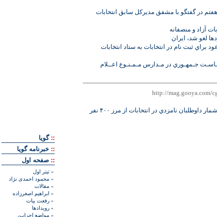
هفتم در گفتگو با مشفق مدیركل سابق انتخابات
ات آزاد و منصفانه
ها لغو شد، ايران
د براي ثبت نام در انتخابات به ستاد انتخابات
ريـاسـت‌ جـمهـوري در مـدارس مـمـنـوع اعــلام
'شمار داوطلبان نامزدي در انتخابات از مرز ‪ ۴۰۰‬نفر
::
گويا
::
خبرنامه گويا
::
صفحه اول
»
تيتر اول
»
محمود احمدی نژاد
»
مقالات
»
ابراهيم اصغرزاده
»
رفعت بیات
»
رويدادها
»
مواضع احزاب،