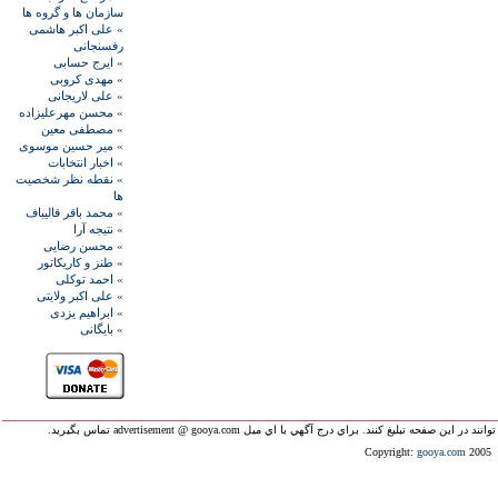
سازمان ها و گروه ها
»
علی اکبر هاشمی
رفسنجانی
»
ايرج حسابی
»
مهدی کروبی
»
علی لاريجانی
»
محسن مهرعليزاده
»
مصطفی معين
»
مير حسين موسوی
»
اخبار انتخابات
»
نقطه نظر شخصيت
ها
»
محمد باقر قاليباف
»
نتيجه آرا
»
محسن رضايی
»
طنز و کاريکاتور
»
احمد توکلی
»
علی اکبر ولايتی
»
ابراهيم يزدی
»
بايگانی
ليغ کنند. براي درج آگهي با اي ميل advertisement @ gooya.com تماس بگيريد.
Copyright:
gooya.com
2005