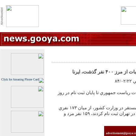
 نفر گذشت، ايرنا
۸۴
ت رياست جمهوري تا پايان ثبت نام در روز
به گزارش خبرنگار سياسي ايرنا مستقر در وزارت كشور، از ميان ‪ ۱۷۳‬نفري
advertisement@gooya.