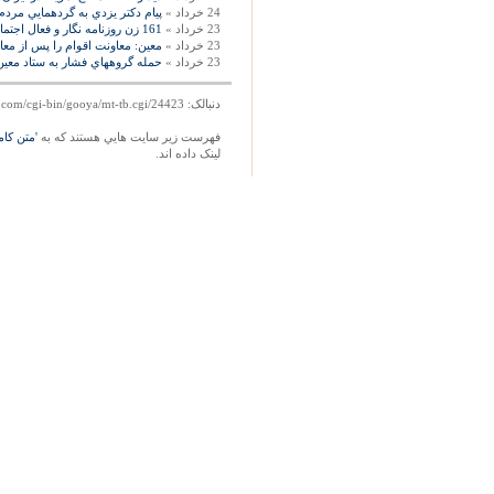
24 خرداد »
پيام دكتر يزدي به گردهمايي مردم
23 خرداد »
161 زن روزنامه نگار و فعال اجتماعی از شعار برابری جنسيتی معين حمايت کردند
23 خرداد »
معين: معاونت اقوام را پس از معا
23 خرداد »
حمله گروههاي فشار به ستاد معين
دنبالک: http://mag.gooya.com/cgi-bin/gooya/mt-tb.cgi/24423
فهرست زير سايت هايي هستند که به
'متن کام
لينک داده اند.