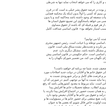
 کاری را که می خواهد انتخاب نماید تنها به شرطی
ز بوده در عرصه حقوق بشر خیلی بد است که در قرن
ی بینیم که کسی را اولاً بدون اینکه یک محکمه قضایی
ت منصفه ای وجود داشته باشد محاکمه کنند و یا بدون
 شود. چه کسی می خواهد پاسخگوی این تضییع حقوق انسان ها
 از هر قوم و قبیله ای که باشند از حقوق مساوی
ها سبب امتیاز نخواهد بود». قانون اساسی صداقت کامل
ه، آیا می توانیم؟
ون اساسی توطئه و یا خیانت است. رئیس جمهور مجری
ییر نکرده و تجدیدنظر نشده میثاق ملی است. قانون
بش مشکل داشته باشد، مشکل دیگری دارد. عدم
ون اساسی است. حکم حکومتی در قانون اساسی پیش
ی نگهبان می کند، من تفسیر شورای نگهبان را به
ت.
 تضعیف شده، شما چه برنامه ای خواهید داشت؟
ر حقوق خانم ها و آقایان در دولت جدید اصلاحات مورد
ابر و فرصت های کامل و برابر شهروندی نسبت به
ا نباید نسبت به آنها بی توجهی کنیم. در صورتی که آن
انی است. نباید مربوط به معدود کشورهایی باشد که رفع
یروزی انقلاب، سطح تحصیلات خانم ها افزایش پیدا
ه همان نسبت حضور در اجتماع افزایش پیدا نکرده، یا
درآمد و حقوق بین خانم ها و آقایان تبعیض وجود دارد.
ولت، هیچ سقفی برای حضور خانم ها در مسؤولیت ها و
ت اولویت خاص قائل شویم که بعضی ها به عنوان