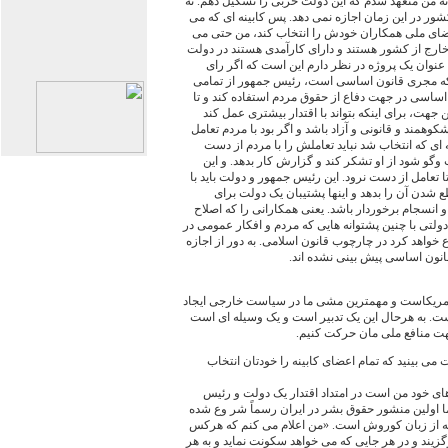
ه من متعهد شدم که این دولت حزبی را تشکیل دهم. نه
ور در این زمان اجازه نمی دهد. پس کابینه ای که می
 فضای ملی همکاران خودش را انتخاب کند، من حتی می
 خارج از کشور هستند و دارای کارآمدی هستند در دولت
عنوان یک پروژه در نظر دارم این است که اگر رای
که مجری قانون اساسی است، رئیس جمهور از تمامی
اساسی در جهت دفاع از حقوق مردم استفاده کند و تا
ن جهت، برای اینکه بتواند با اقتدار بیشتری عمل کند
وهمند و قانونی و آزاد باشد و اگر بود با مردم تعامل
ی که انتخاب شد نباید تعاملش را با مردم از دست
 وگو شود از او تشکر کند و گزارش کار بدهد. و این
 تعامل از دست نرود. این رئیس جمهور و دولت باید با
ع شدن آن را بدهد و اینها پشتیبان یک دولت برای
نسجام برخوردار باشد. یعنی همکارانی را که اصلاح
دولتی با چنین پشتوانه هایی که مردم و افکار عمومی در
خواهد کرد در چارچوب قانون اسلامی. به دور از اجازه
قانون اساسی پیش بینی نشده اند.
مریکاست و مهمترین مشی ما در سیاست خارجی ایجاد
ت. به هرحال این یک تدبیر است و یک وسیله ای است
جهت منافع ملی مان حرکت کنیم.
ات می بینید که تمام اعضای کابینه را خودتان انتخاب
های خود من است در امتداد اقتدار یک دولت و رئیس
بل در کشور ما اولین منشور حقوق بشر در ایران رسماً شر وع شده
که از زبان کوروش است. «من اعلام می کنم که هرکس
رگزیند و در هر جایی که می خواهد سکونت نماید و به هر