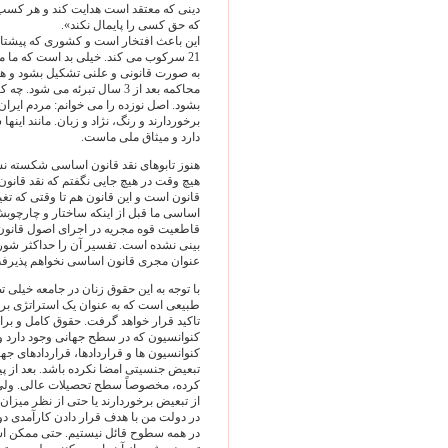
دینی که معتقد است هدایت کند و هر کسب و
که حق کسی را پایمال نکند».
این باعث افتخار است و کشوری که پیشتا
21 سرکوب می کند. خیلی بد است که ما م
به صورت قانونی و علنی تشکیل بشود و هیأ
محاکمه بعد از 3 سال تبرئه می
بشود. اصل نوزده را می خوانم: مردم ایران
برخوردارند و رنگ، نژاد و زبان. مانند این
دارد و میثاق ملی ماست.
هنوز تابوهای نقد قانون اساسی شکسته نشد
هیچ وقت در هیچ جایی نگفتم که نقد قان
قانون است و این قانون هم تا وقتی که تغ
اساسی ما قبل از اینکه ساختار و چارچو
قاطعیت قوه مجریه در اجرای اصول قان
بینی نشده است. تفسیر آن را حداکثر شورا
عنوان مجری قانون اساسی نخواهم پذیرف
با توجه به این حقوق زنان در جامعه خیلی
طبیعی است که به عنوان یک استراتژی براب
تاکید قرار خواهد گرفت. حقوق کامل و بر
کنوانسیون که در سطح جهانی وجود دارد و م
کنوانسیون ها و قراردادها، قراردادهای جه
تبعیض جنسیتی امضا نکرده باشد. بعد از پ
کرده، مخصوصاً سطح تحصیلات عالی. ولی ب
از تبعیض برخوردارند یا حتی از نظر میزان 
در دولت من با هدف قرار دادن کارآمدی د
در همه سطوح قائل نیستیم. حتی ممکن اس