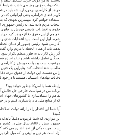
داشتند که من دولت حزبی تشکیل بدهم و ن
اینکه دولت حزبی چیز بدی باشد، شرایط کش
خواهد از کارآمدی برخوردار باشد باید در
گویم فضای فراملی، یعنی ایرانیانی که در
استفاده خواهم کرد. مهمترین تعهدی که به 
انتخاب مردم داده شد، به رئیس جمهوری 
حقوق و اختیارات قانونی خودش در قانون 
آخر هم از این حقوق دفاع خواهد کرد. در ای
شرط اول این است، باید انتخابات جدی و شک
آغاز می شود. رئیس جمهور از همان لحظه ا
بدهد، باید از همان لحظه با مردم وارد گفت
گزارش کار باید به طور منظم تکرار شود تا
نخبگان تعامل داشته باشد و نباید اجازه قط
موفقیت است و دولت خودش از کارآمدی و ا
طلب باشند انتخاب کند. بنابراین یک چنین 
راس هستند، این دولت از حقوق مردم دفاع 
دخالت نهادهای انتسابی هستند یا در خود 
رابطه شما با آمریکا چطور خواهد بود؟
برنامه من در سیاست خارجی حل چالش آ
تفاهم و اعتمادسازی با کشورهای جهان اس
که از منابع ملی مان پاسداری کنیم و در 
آیا شما این اقتدار را در ارائه دولت اصلاح
کنید؟
این مواردی که شما فرمودید دقیقاً دغدغه 
جمهور. بیش از 2600 سال ق
است. من به یکی از بندها اشاره می کنم 
آزاد است هر دین و آیینی را که میل دارد ب