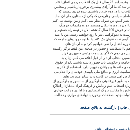
به مسؤولیت برسد برگزاری انتخاب آزاد را وعده داده. 25 سال قبل یک انقلاب مردمی اتفاق افتاد
نجر شد که ما از آزادی بیشتری برخوردار باشیم و مجلس
جنبش اصلاحات را در دوم خرداد داشتیم. بنده فردی نیستم که
قاطع سیاسی و تاریخی که یکی از دستاوردهای آن نماد
ظر کنیم. من صرف نظر نمی کنم و من توصیه می کنم
ما الان در دوره انتقال هستیم. دوره مقدمات فرهنگ
دموکراسی خواهی در ایران طی شده است در عرض 100 سال گذشته. الان در نیمه راه هستیم و
درست به دموکراسی دیر یا زود خواهیم رسید. من با امید
ویم نه به عنوان یک کاندیدا. با توجه روندهای جامعه که
وره انتقال را طی خواهیم کرد و به آرمان های
هم با استقامت و حضور در صحنه. من فقط برگزارکننده
ضمین می دهم که اگر در سمت رئیس جمهوری قرار
مین انتخاب آزاد را از قبل اعلام می کنم. زنان به
معه و حکومت باید حضور داشته باشند. باید از حقوق
 خانم ها و جوانان مفهوم ندارد. استفاده از فکر و
تمامیت ارزی و منافع ملی پایبندی خودشان را اعلام می
 خاص اهل سنت در کابینه و در سایر مدیریت های
ه طور غیرقانونی جلوگیری از سانسور و جلوگیری از
یژه اصحاب علم و دانش و فرهنگ ایران ـ دفاع از اطلاع
رد با مفاسد بزرگ اقتصادی و یا اداری و رانت خواری
 دولت جدید اصلاحات برخورد با نهادهای موازی و دخالت
ل چاپ
|
بازگشت به بالاي صفحه
ن با هاشمي رفسنجاني، هاتف