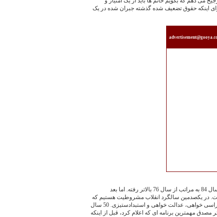
یح می دهم که بگویم خانم ها باید از یک امتیاز و
رای اینکه حقوق تضعیف شده گذشته جبران شده در یک
advertisement@gooya.
من می گویم که عقلانیت جمعی مردم در سال 84 به مراتب از سال 76 بالاتر رفته. اما بعد
ست. در یکصدمین سالگرد انقلاب مشروطیت هستیم که
از این نظر پیشتاز بودیم در ارتباط با دموکراسی خواهی، عدالت خواهی و استبدادستیزی. 50 سال
صدق مهمترین برنامه ای که اعلام کرد، قبل از اینکه