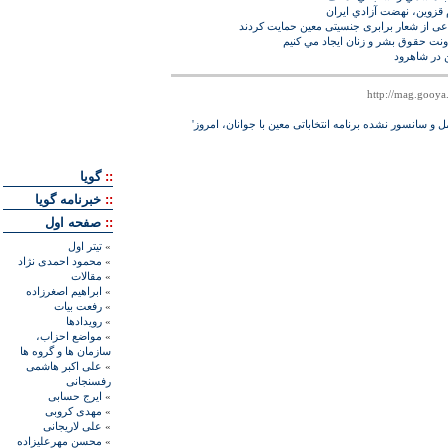
 قزوين، نهضت آزادي ايران
ونت حقوق بشر و زنان ايجاد مي كنيم
 در شاهرود
ل و سانسور نشده برنامه انتخاباتی معین با جوانان، امروز'
::
گويا
::
خبرنامه گويا
::
صفحه اول
»
تيتر اول
»
محمود احمدی نژاد
»
مقالات
»
ابراهيم اصغرزاده
»
رفعت بیات
»
رويدادها
»
مواضع احزاب،
سازمان ها و گروه ها
»
علی اکبر هاشمی
رفسنجانی
»
ايرج حسابی
»
مهدی کروبی
»
علی لاريجانی
»
محسن مهرعليزاده