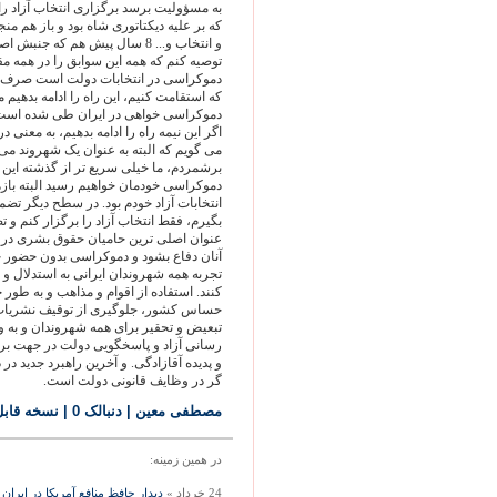
که بر علیه دیکتاتوری شاه بود و باز هم م
و انتخاب و... 8 سال پیش هم که 
توصیه کنم که همه این سوابق را در همه م
دموکراسی در انتخابات دولت است صرف ن
که استقامت کنیم، این راه را ادامه بدهیم 
اگر این نیمه راه را ادامه بدهیم، به معنی 
می گویم که البته به عنوان یک شهروند می گ
برشمردم، ما خیلی سریع تر از گذشته این د
دموکراسی خودمان خواهیم رسید البته باز
انتخابات آزاد خودم بود. در سطح دیگر ت
بگیرم، فقط انتخاب آزاد را برگزار کنم و تض
عنوان اصلی ترین حامیان حقوق بشری در جا
آنان دفاع بشود و دموکراسی بدون حضور جدی
تجربه همه شهروندان ایرانی به استدلال و 
کنند. استفاده از اقوام و مذاهب و به طور
حساس کشور، جلوگیری از توقیف نشریات ب
تبعیض و تحقیر برای همه شهروندان و به و
رسانی آزاد و پاسخگویی دولت در جهت برخو
و پدیده آقازادگی. و آخرین راهبرد جدید در
گر در وظایف قانونی دولت است.
مصطفی معين
| دنبالک 0
|
نسخه قاب
در همين زمينه:
24 خرداد »
ديدار حافظ منافع آمريكا در ايرا