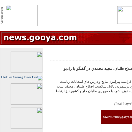
اح طلبان، مجيد محمدي در گفتگو با راديو
 فرانسه پيرامون نتايج و درس هاي انتخابات رياست
ن برشمردن دلايل شکست اصلاح طلبان، معتقد است
 حقوق بشر، با جمهوري طلبان خارج کشور نيز ارتباط
(Re
advertisement@gooya.