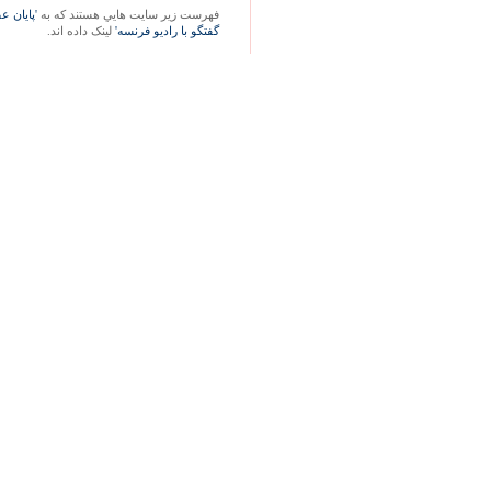
فهرست زير سايت هايي هستند که به
'پايان 
گفتگو با راديو فرنسه'
لينک داده اند.