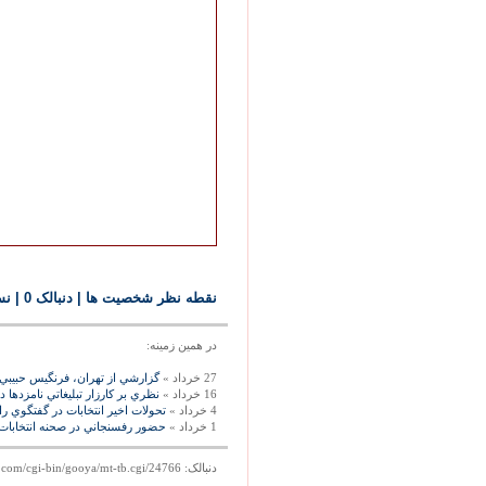
نقطه نظر شخصيت ها
| دنبالک 0
|
نس
در همين زمينه:
27 خرداد »
گزارشي از تهران، فرنگيس حبيبي، 
16 خرداد »
نظري بر کارزار تبليغاتي نامزدها در
4 خرداد »
تحولات اخير انتخابات در گفتگوي ر
1 خرداد »
حضور رفسنجاني در صحنه انتخابات،
دنبالک: http://mag.gooya.com/cgi-bin/gooya/mt-tb.cgi/24766