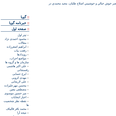
عصر خوش خيالي و خوشبيني اصلاح طلبان، مجيد محمدي در
::
گويا
::
خبرنامه گويا
::
صفحه اول
»
تيتر اول
»
محمود احمدی نژاد
»
مقالات
»
ابراهيم اصغرزاده
»
رفعت بیات
»
رويدادها
»
مواضع احزاب،
سازمان ها و گروه ها
»
علی اکبر هاشمی
رفسنجانی
»
ايرج حسابی
»
مهدی کروبی
»
علی لاريجانی
»
محسن مهرعليزاده
»
مصطفی معين
»
مير حسين موسوی
»
اخبار انتخابات
»
نقطه نظر شخصيت
ها
»
محمد باقر قاليباف
»
نتيجه آرا