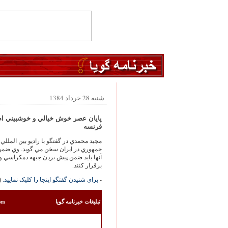
شنبه 28 خرداد 1384
پايان عصر خوش خيالي و خوشبيني اصل
فرنسه
مجيد محمدي در گفتگو با راديو بين المللي
جمهوري در ايران سخن مي گويد. وي ضم
آنها بايد ضمن پيش بردن جبهه دمکراسي و
برقرار کنند.
-
براي شنيدن گفتگو اينجا را کليک نماييد.
al Player)
تبليغات خبرنامه گويا
com