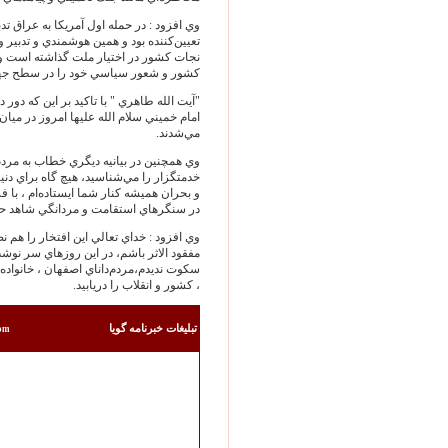
وي افزود : در حمله اول آمريكا به عراق 
تعيين‌كننده بود و همين هوشمندي و تدبير و
نجات كشور در اختيار ملت گذاشته است و 
كشور و شعور سياسي خود را در سطح جهان
"آيت الله طاهري " با تاكيد بر اين كه دور
امام خميني سلام الله عليها امروز در مي
مي‌شدند.
وي همچنين در بيانيه ديگري خطاب به مرد
خدمتگزار را مي‌شناسيد، هيچ گاه براي دنيا
و بحران هميشه كنار شما ايستاده‌ام ، با ف
در سنگرهاي استقامت و مردانگي شاهد حما
وي افزود : خداي تعالي اين افتخار را هم ن
مفقود الاثر باشم، در اين روزهاي سر نو
سكوت نديدم،مردم‌داناي اصفهان ، خانواده 
، كشور و انقلاب را دريابيد.
تبليغات خبرنامه گويا
com