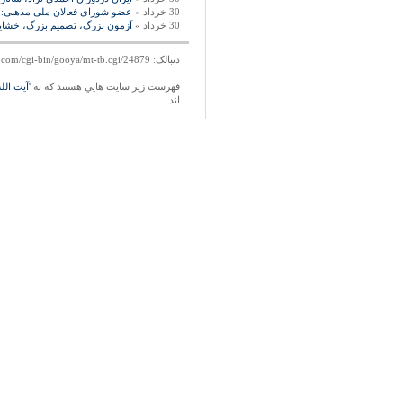
30 خرداد »
عضو شورای فعالان ملی مذهبی: 75 درصد شرکت کننده مورد ادعای کیهان چه شدند؟ ميزا
30 خرداد »
آزمون بزرگ، تصميم بزرگ، خشايا
دنبالک: http://mag.gooya.com/cgi-bin/gooya/mt-tb.cgi/24879
فهرست زير سايت هايي هستند که به
'آيت ال
اند.