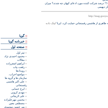
ن
ر ديهيمى
له طاهري از هاشمي رفسنجاني حمايت كرد، ايرنا'
لينک داده
::
گويا
::
خبرنامه گويا
::
صفحه اول
»
تيتر اول
»
محمود احمدی نژاد
»
مقالات
»
ابراهيم اصغرزاده
»
رفعت بیات
»
رويدادها
»
مواضع احزاب،
سازمان ها و گروه ها
»
علی اکبر هاشمی
رفسنجانی
»
ايرج حسابی
»
مهدی کروبی
»
علی لاريجانی
»
محسن مهرعليزاده
»
مصطفی معين
»
مير حسين موسوی