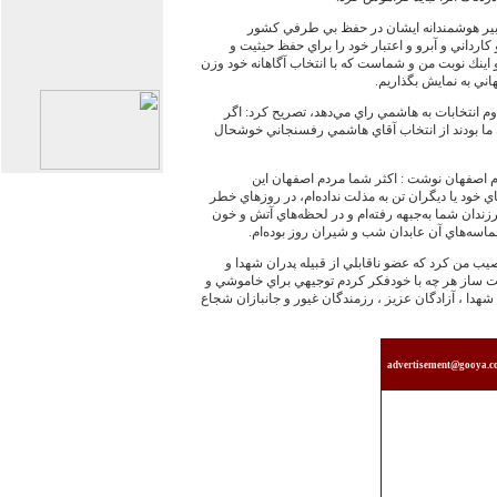
تدبير هوشمندانه ايشان در حفظ بي طرفي كشور
 كارداني و آبرو و اعتبار خود را براي حفظ حيثيت و
اينك نوبت من و شماست كه با انتخاب آگاهانه خود وزن
ي به نمايش بگذاريم.
 دوم انتخابات به هاشمي راي مي‌دهد، تصريح كرد: اگر
ان ما بودند از انتخاب آقاي هاشمي رفسنجاني خوشحال
م اصفهان نوشت : اكثر شما مردم اصفهان اين
ي خود يا ديگران تن به مذلت نداده‌ام، در روزهاي خطر
رزندان شما به‌جبهه رفته‌ام و در لحظه‌هاي آتش و خون
سه‌هاي آن عابدان شب و شيران روز بوده‌ام.
صيب من كرد كه عضو ناقابلي از قبيله پدران شهدا و
شت ساز هر چه با خودفكر كردم توجيهي براي خاموشي و
شهدا ، آزادگان عزيز ، رزمندگان غيور و جانبازان شجاع
advertisement@gooya.