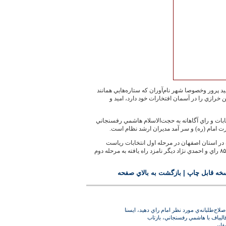
هيد پرور وخصوصا شهر نام‌آوران كه ستاره‌هايي همانند
رازي را در آسمان افتخارات خود دارد، اميد و
ابات و راي آگاهانه به حجت‌الاسلام هاشمي رفسنجاني
رت امام (ره) و سر آمد مديران ارشد نظام است.
و  ۸۳۷هزارو  ۱۳۷راي ماخوذه در استان اصفهان در مرحله اول انتخابات رياست
خه قابل چاپ
|
بازگشت به بالاي صفحه
صلاح‌طلبانه‌ي مورد نظر امام راي دهيد، ايسنا
ليباف با هاشمي رفسنجاني، بازتاب
قايي