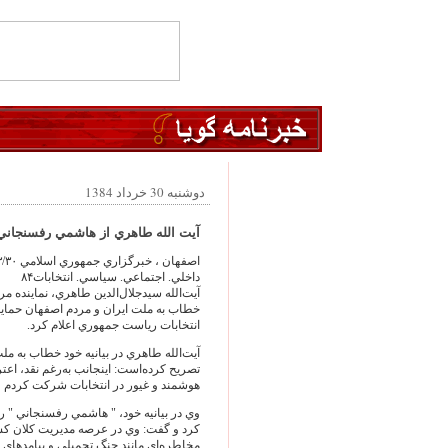
دوشنبه 30 خرداد 1384
آيت الله طاهري از هاشمي رفسنجاني 
اصفهان ، خبرگزاري جمهوري اسلامي ‪۸۴/۰۳/۳۰‬
داخلي. اجتماعي. سياسي. انتخابات‪۸۴‬
آيت‌الله سيدجلال‌الدين طاهري، نماينده م
خطاب به ملت ايران و مردم اصفهان حمايت
انتخابات رياست جمهوري اعلام كرد.
آيت‌الله طاهري در بيانيه خود خطاب به مل
تصريح كرده‌است: اينجانب به‌رغم نقد، ا
هوشمند و غيور در انتخابات شركت كردم و
وي در بيانيه خود، " هاشمي رفسنجاني " را
كرد و گفت: وي در عرصه مديريت كلان كشور 
مخاطره‌اي مانند جنگ تحميلي و پيامدهاي د