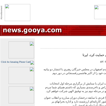
حمايت كرد، ايرنا
ردم اصفهان در مجلس خبرگان رهبري با انتشار دو بيانيه
 خود را از اكبر هاشمي‌رفسنجاني در دور دوم
ت ايران با ستايش از برگزاري مرحله اول انتخابات
عتراض و ناخرسندي بسياري كه داشتم همپاي شما مردم
 در مرحله دوم نيز به توفيق الهي شركت خواهم كرد.
 فردي با سابقه درخشان دوران مبارزه و انقلاب عنوان
كارنامه‌اي ارزشمند دارد و اداره بحرانهاي پر
ردناك آنرا نبايد فراموش كرد.