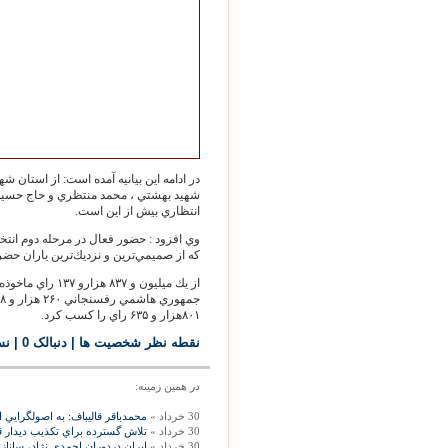
در ادامه اين بيانيه آمده است: از استان ش
شهيد بهشتي ، محمد منتظري و حاج حسين خ
انتظاري بيش از اين است.
وي افزود : حضور فعال در مرحله دوم انتخ
كه از صميمي‌ترين و نزديك‌ترين ياران حض
از يك ميليون ‪‬‪‬
۸۰۱‬هزار و ‪ ۶۳۵‬راي را كسب كرد.
نقطه نظر شخصيت ها
| دنبالک 0
|
نس
در همين زمينه:
30 خرداد »
محمدباقر قاليباف: به اصولگرايي ا
30 خرداد »
تلاش گسترده براي تكذيب ديدار قا
30 خرداد »
ايران دردوران احمدي نژاد، سانازب