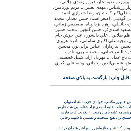
رويز، راضيه تجار، فيروز زنوذي جلالي،
يار زرشناس، مهدي نصيري، مريم پوريامين،
 علي‌اكبر كسائيان، رضا شيرازي،‌احمد
 گوديني، اصغر استاد حسن معمار، محمد
 جانقلي، ‌زهره يزدانپناه، مصطفي زماني،
سعيد اسدي‌فر، حسن گلچين، محمد حسين
ظم طلايي ، علي دانشور ، علي خوش جام
، وجيه علي اكبري ساماني، نادره عزيزي
رحسين انبارداران. عباس براتي‌پور، محسن
‌الله رحماني، محمد سربي، نادره
باغ عمادي، مهرداد آزاد، كميل خجسته،
ش، شمس‌الدين رحماني، وجيه علي اكبري
مرادي.
قابل چاپ
|
بازگشت به بالاي صفحه
يس جمهور مكتبي، جوانان حزب الله اصفهان
اپ شبنامه عليه احمدي‌نژاد شناسايي شد، فارس
 شبنامه عليه نامزد رقيب را تكذيب كرد، فارس
دي‌‏نژاد هيچ سنخيت و نسبتي با شهيد رجايي
 را كشتند و جنازه‌اش را پيراهن عثمان كردند!