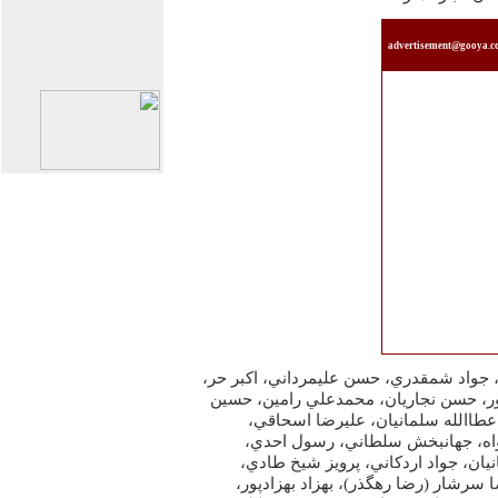
advertisement@gooya.
 جواد شمقدري، حسن عليمرداني، اكبر حر،
ور، حسن نجاريان، محمدعلي رامين، حسين
عطاالله سلمانيان، عليرضا اسحاقي،
اه، جهانبخش سلطاني، رسول احدي،
ان، جواد اردكاني، پرويز شيخ طادي،
سرشار (رضا رهگذر)، بهزاد بهزادپور،