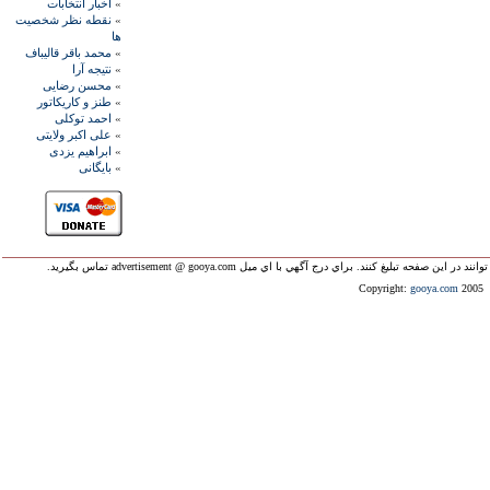
»
اخبار انتخابات
»
نقطه نظر شخصيت
ها
»
محمد باقر قاليباف
»
نتيجه آرا
»
محسن رضايی
»
طنز و کاريکاتور
»
احمد توکلی
»
علی اکبر ولايتی
»
ابراهيم يزدی
»
بايگانی
ليغ کنند. براي درج آگهي با اي ميل advertisement @ gooya.com تماس بگيريد.
Copyright:
gooya.com
2005