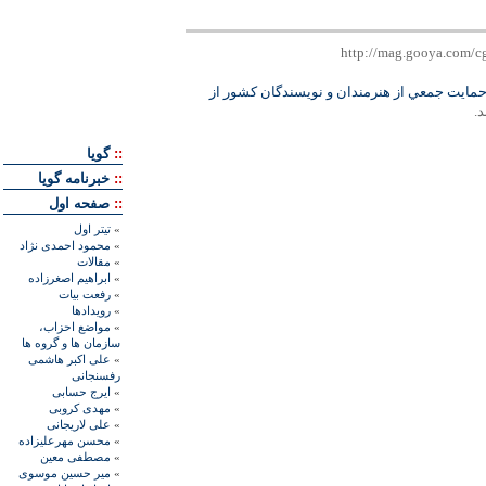
حمايت جمعي از هنرمندان و نويسندگان کشور از
د.
::
گويا
::
خبرنامه گويا
::
صفحه اول
»
تيتر اول
»
محمود احمدی نژاد
»
مقالات
»
ابراهيم اصغرزاده
»
رفعت بیات
»
رويدادها
»
مواضع احزاب،
سازمان ها و گروه ها
»
علی اکبر هاشمی
رفسنجانی
»
ايرج حسابی
»
مهدی کروبی
»
علی لاريجانی
»
محسن مهرعليزاده
»
مصطفی معين
»
مير حسين موسوی