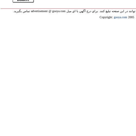
ليغ کنند. براي درج آگهي با اي ميل advertisement @ gooya.com تماس بگيريد.
Copyright:
gooya.com
2005