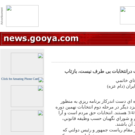
ت درانتخابات بی طرف نيست، بازتاب
قاي خاتمي
ران (دام عزه)
ي دست اندركار برنامه ريزي به منظور
زد ديگر در مرحله دوم انتخابات نهمين دوره
رياست جمهوري در روز جمعه 3/4/84 هستند. انتخابات حق مردم است و آرا
 و شوراي نگهبان حسب وظيفه قانوني،
آن باشند.
ر مقام رياست جمهور و رئيس دولتي كه