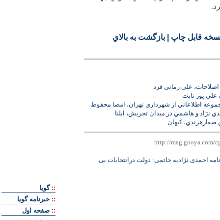
د.
سخه قابل چاپ
|
بازگشت به بالاي
اصلاحات، علی زمانی فرد
علي پور ثابت
جموعه اطلاعاتي از شهرداري تهران، امضا محفوظ
ي نژاد و هاشمي در ميدان تجريش، ايلنا
 صفارهرندي، کيهان
نامه احمدی نژادبه خاتمی: دولت درانتخابات بی
::
گويا
::
خبرنامه گويا
::
صفحه اول