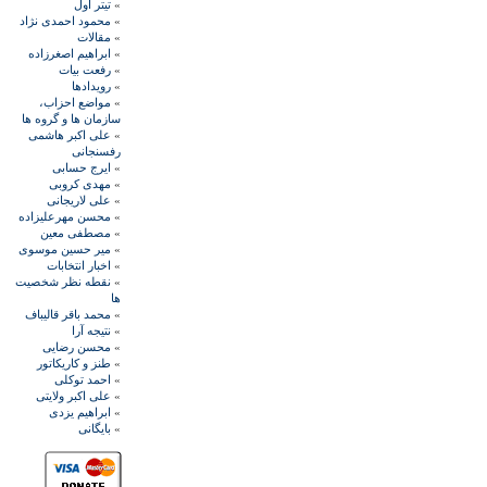
»
تيتر اول
»
محمود احمدی نژاد
»
مقالات
»
ابراهيم اصغرزاده
»
رفعت بیات
»
رويدادها
»
مواضع احزاب،
سازمان ها و گروه ها
»
علی اکبر هاشمی
رفسنجانی
»
ايرج حسابی
»
مهدی کروبی
»
علی لاريجانی
»
محسن مهرعليزاده
»
مصطفی معين
»
مير حسين موسوی
»
اخبار انتخابات
»
نقطه نظر شخصيت
ها
»
محمد باقر قاليباف
»
نتيجه آرا
»
محسن رضايی
»
طنز و کاريکاتور
»
احمد توکلی
»
علی اکبر ولايتی
»
ابراهيم يزدی
»
بايگانی