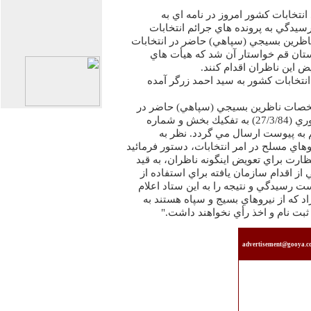
تخابات كشور امروز در نامه اي به
دگي به پرونده هاي جرائم انتخابات
ظرين بسيجي (سپاهي) حاضر در انتخابات
تان قم خواستار آن شد كه هيأت هاي
 اين ناظران اقدام كنند.
نتخابات كشور به سيد احمد زرگر آمده
شخصات ناظرين بسيجي (سپاهي) حاضر در
انتخابات مرحله اول رياست جمهوري (27/3/84) به تفكيك بخش و شماره
 به پيوست ارسال مي گردد. نظر به
اي مسلح در امر انتخابات، دستور فرمائيد
ارت براي تعويض اينگونه ناظران، به قيد
ز اقدام سازمان يافته براي استفاده از
ت رسيدگي و نتيجه را به اين ستاد اعلام
اد كه از نيروهاي بسيج و سپاه هستند به
بت نام و اخذ رأي نخواهند داشت."
advertisement@gooya.