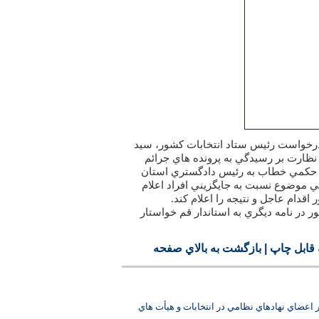
رخواست رئيس ستاد انتخابات كشور، سيد
ظارت بر رسيدگي به پرونده هاي جرائم
ر حكمي خطاب به رئيس دادگستري استان
موضوع نسبت به جايگزيني افراد اعلام
قدام عاجل و نتيجه را اعلام كند.
 در نامه ديگري به استاندار قم خواستار
قابل چاپ
|
بازگشت به بالاي صفحه
 اعضاي نهادهاي نظامي در انتخابات و هيأت هاي