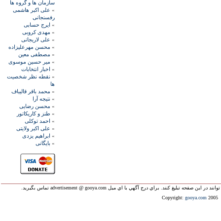
سازمان ها و گروه ها
»
علی اکبر هاشمی
رفسنجانی
»
ايرج حسابی
»
مهدی کروبی
»
علی لاريجانی
»
محسن مهرعليزاده
»
مصطفی معين
»
مير حسين موسوی
»
اخبار انتخابات
»
نقطه نظر شخصيت
ها
»
محمد باقر قاليباف
»
نتيجه آرا
»
محسن رضايی
»
طنز و کاريکاتور
»
احمد توکلی
»
علی اکبر ولايتی
»
ابراهيم يزدی
»
بايگانی
ليغ کنند. براي درج آگهي با اي ميل advertisement @ gooya.com تماس بگيريد.
Copyright:
gooya.com
2005