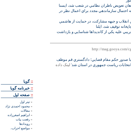
ور
هان تعويض ناظران نظامي در شعب شد، ايسنا
 احتمال سازماندهي مجدد براي اعمال نظر در
ين انقلاب و جبهه مشاركت، در حمايت از هاشمي
پخانه توقيف شد، ايلنا
يبي عليه يكي از كانديداها شناسايي و بازداشت
با صدور حكم مقام قضايي؛ دادگستري قم موظف
نتخابات رياست جمهوري در استان شد'
لينک داده
::
گويا
::
خبرنامه گويا
::
صفحه اول
»
تيتر اول
»
محمود احمدی نژاد
»
مقالات
»
ابراهيم اصغرزاده
»
رفعت بیات
»
رويدادها
»
مواضع احزاب،