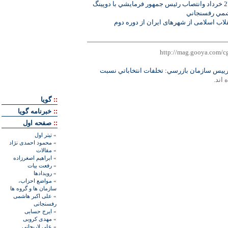
هشدار در مورد تكرار تخلفات 27 خرداد وانتصاب رئيس جمهور فرمايشي با دوپينگ
اشمي رفسنجاني
اب اسلامی از شهرهای ایران از دوره دوم
رييس سازمان بازرسي: تخلفات انتخاباتي نسبت
 اند.
::
گويا
::
خبرنامه گويا
::
صفحه اول
»
تيتر اول
»
محمود احمدی نژاد
»
مقالات
»
ابراهيم اصغرزاده
»
رفعت بیات
»
رويدادها
»
مواضع احزاب،
سازمان ها و گروه ها
»
علی اکبر هاشمی
رفسنجانی
»
ايرج حسابی
»
مهدی کروبی
»
علی لاريجانی