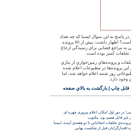
 پاسخ به اين سوال ايسنا كه چه تعداد
پرونده در اين زمينه تشكيل شده است؟ اظهار داشت: بيش از 80 پرونده
 به مراجع قضايي براي رسيدگي ارجاع
 تخلفات كمتر بوده است.
لفات و پرونده‌هاي زمين‌خواري از نيازي
اين پرونده‌ها در مطبوعات اعلام شده
وعاتي روز شنبه اعلام خواهد شد، اما
 وجود دارد.
قابل چاپ
|
بازگشت به بالاي صفحه
نی! در دور اول امکان اعلام پیروزی چهره ای
 غیر قابل هضم بود، مکتوب
ونده‌ي تخلفات انتخاباتي تا دو هفته‌ي آينده، ايسنا
ه اقتدارگرايان قبل از شكست نهايي