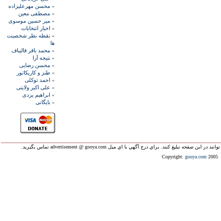
»
محسن مهرعليزاده
»
مصطفی معين
»
مير حسين موسوی
»
اخبار انتخابات
»
نقطه نظر شخصيت
ها
»
محمد باقر قاليباف
»
نتيجه آرا
»
محسن رضايی
»
طنز و کاريکاتور
»
احمد توکلی
»
علی اکبر ولايتی
»
ابراهيم يزدی
»
بايگانی
ليغ کنند. براي درج آگهي با اي ميل advertisement @ gooya.com تماس بگيريد.
Copyright:
gooya.com
2005