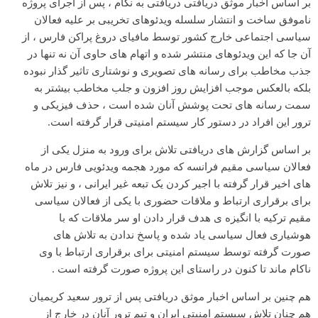
بر اساس اخبار موثق دریافتی دریافتی به نگام ، پس از اجرای پروژه
ناموفق ساخت و انتشار سلسله ویدئوهای تخریبی بر علیه فعالان
سیاسی اجتماعی خارج کشور توسط مافیای دروغ پراکن فارس ، از
آن جا که این ویدئوهای منتشر شده و اتهام های حاوی آن نه تنها در
جذب مخاطب برای رسانه های تصویری و نوشتاری تاثیر گذار نبوده
بلکه بالعکس موجب افزایش روز افزون و جلب مخاطب بیشتر به
سمت رسانه های تحت پوشش آنان شده است ، حذف فیزیکی و
ترور این افراد در دستور کار سیستم امنیتی قرار گرفته است.
بر اساس گزارش های دریافتی تلاش برای ورود به منزل یکی از
فعالان سیاسی مقیم فرانسه که مورد هجمه ویدئویی فارس در ماه
های اخیر قرار گرفته با اجیر کردن یک تبعه غیر ایرانی ، و نیز تلاش
برای برقراری ارتباط و ملاقات حضوری با یکی از فعالان سیاسی
مقیم ترکیه با انگیزه ی هدف قرار دادن او سر ملاقات که با
هوشیاری فعال سیاسی یاد شده و پاسخ ندادن به تلاش های
صورت گرفته توسط سیستم امنیتی برای برقراری ارتباط با وی
ناکام ماند تا کنون در راستای این پروژه صورت گرفته است .
هم چنین بر اساس اخبار موثق دریافتی پس از ترور سعید کریمیان
هم چنان تلاش سیستم امنیتی ایران و تیم ترور آنان در خارج از