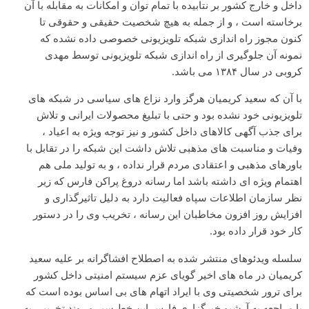
داخل و خارج کشور بر نتابیده با تمام توان و امکانات به مقابله با آن
برخاسته است ، و از جمله به هیچ شخصیت حقیقی و حقوقی تا
کنون مجوز راه اندازی شبکه تلویزیونی خصوصی داده نشده که
نمونه آن جلوگیری از راه اندازی شبکه تلویزیونی توسط مهدی
کروبی در سال ۱۳۸۴ می باشد.
با آن که سعید کریمیان هرگز وارد نزاع های سیاسی در شبکه های
تلویزیونی خود نشده بود و حتی با تبلیغ محصولات ایرانی و تلاش
برای جذب آگهی کالاهای داخل کشور و نیز توجه ویژه به اعیاد ،
وفیات و مناسبت های مذهبی تلاش داشت این شبکه را در تقابل با
باورهای مذهبی و اعتقادی مردم قرار نداده ، و به تولید ملی هم
اهتمام ویژه ای داشته باشد اما رسانه دروغ پراکن فارس که زیر
نظر سازمان اطلاعات سپاه فعالیت دارد به دلیل تاثیرگذاری و
افزایش روز افزون مخاطبان این رسانه ، تخریب وی را در دستور
کار خود قرار داده بود.
سلسله ویدئوهای منتشر شده به اصطلاح افشاگرانه بر علیه سعید
کریمیان در ماه های اخیر گویای عزم سیستم امنیتی داخل کشور
برای ترور شخصیتی وی با ایراد اتهام های بی اساس بوده است که
با مراجعه به آرشیو خبرگزاری فارس این خط سیر و روند تخریبی به