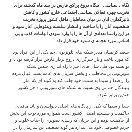
نگام ، سیاسی _ بنگاه دروغ پراکن فارس در چند ماه گذشته برای
تخریب چهره فعالان سیاسی اجتماعی خارج کشور و کاهش
تاثیرگذاری آنان در میان مخاطبان داخل کشور پروژه تخریب
شخصیت آنان را با ساخت و انتشار سلسله ویدئوهایی آغاز نمود و
در این راستا تعدادی از آن ها را با وارد نمودن اتهامات کذب و بی
اساس مورد هجمه ی شدید خود قرار داد.
سعید کریمیان مدیر شبکه های تلویزیونی جم یکی از این افراد بود
که مورد تاخت و تاز خبرگزاری دروغ پرداز فارس قرار گرفته بود ، او
توانسته بود طی سال های اخیر با راه اندازی چندین شبکه
تلویزیونی پر مخاطب ، و پخش سریال های عامه پسند اقبال مردم
را از صدا و سیما به سمت خود جلب کند به گونه ای که آمار
ببیندگان جم تی وی نسبت به شبکه های تلویزیونی داخل کشور
چندین برابر شود.
صدا و سیما که یکی از پایگاه های اصلی دلواپسان و باند مافیایی
حاکمیت و سیستم امنیتی کشور است همواره مورد توجه این بخش
از حاکمیت بوده و این جریان که رسانه تصویری را حیات خلوت و
حریم خصوصی خود می پندارد هر گونه تضعیف این سازمان را در