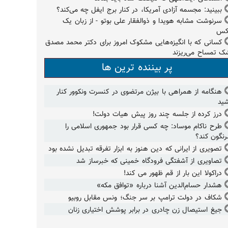
ببینید: مجسمه آزادی آمریکا، در کنار برج ایفل چه می‌کند؟
سرنوشت مشابه هویدا و ذوالفقار علی بوتو - از زبان یک
کس
کسانی که با انگیزه‌هایی مشکوک امروز برای دکتر محمد مصدق
ک تمساح می‌ریزند
پر بیننده ترین ها
هنگامه از همراهی با بیژن مرتضوی در کنسرت ونکوور کنار
ید
درز کرده از جلسه چند روز پیش هیات دولت!
طرح ناکام موساد: چه کسی قرار بود جمهوری اسلامی را
نگون کند؟
تصویری از ایرانی که دین هنوز به ابزار تفرقه تبدیل نشده بود
تصاویری از آشفتگی فرودگاه خمینی که خبرساز شد
دراکولا این بار از قم ظهور می کند!
هشدار حسام‌الدین آشنا درباره «توافق مکه»
شکاف در دولت ترامپ بر سر جنگ؛ ونس مقابل روبیو
جیغ استیصال زن چادری در برابر پوشش اختیاری زنان