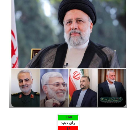
+
160
رای دهید
-
13