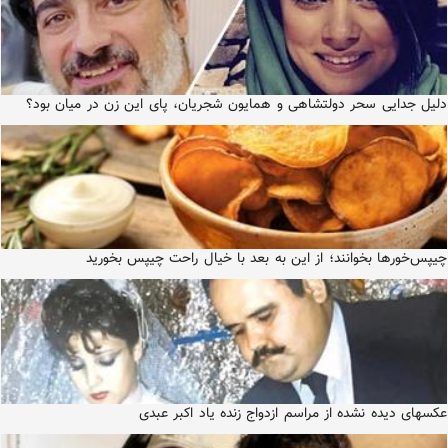
دلیل جدایی سحر دولتشاهی و همایون شجریان، پای این زن در میان بود؟
چیپس‌خورها بخوانند؛ از این به بعد با خیال راحت چیپس بخورید
عکسهای دیده نشده از مراسم ازدواج زنده یاد اکبر عبدی